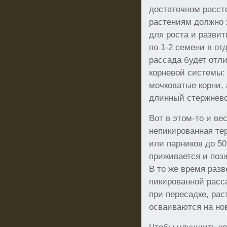
достаточном рассто
растениям должно 
для роста и развит
по 1-2 семени в от
рассада будет отли
корневой системы:
мочковатые корни,
длинный стержнево
Вот в этом-то и ве
непикированная те
или парников до 5
приживается и поз
В то же время раз
пикированной расс
при пересадке, рас
осваиваются на но