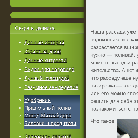
Секреты
дачника
Наша рассада уже 
подоконнике и с к
Дачные истории
разрастается вширь
Юрист на даче
нужно — поливай, у
Дачные хитрости
момент высадки ра
Видео для садовода
жительства. А нет 
что рассаду еще н
Лунный календарь
пикировка — это д
Разумное земледелие
или его можно спо
Удобрения
решить для себя э
Правильный полив
познакомиться с п
Метод Митлайдера
Что такое
Болезни и вредители
Календарь дачника