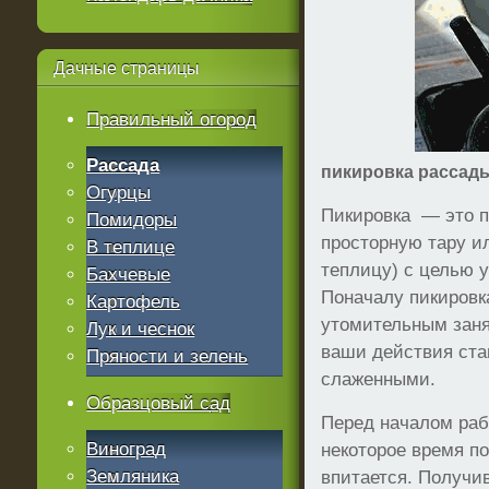
Дачные
страницы
Правильный огород
Рассада
пикировка рассады
Огурцы
Пикировка — это п
Помидоры
просторную тару ил
В теплице
теплицу) с целью 
Бахчевые
Поначалу пикировк
Картофель
утомительным заня
Лук и чеснок
ваши действия ста
Пряности и зелень
слаженными.
Образцовый сад
Перед началом раб
Виноград
некоторое время по
Земляника
впитается. Получи