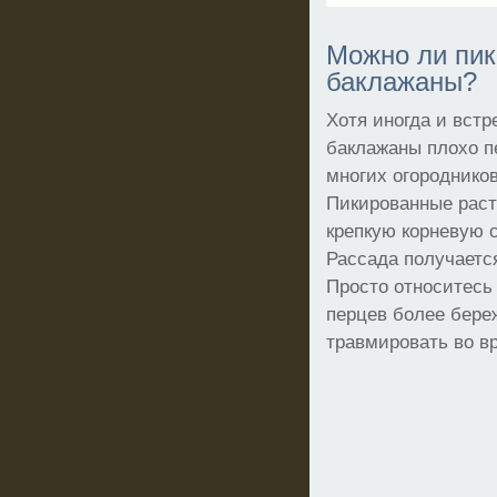
Можно ли пик
баклажаны?
Хотя иногда и встр
баклажаны плохо п
многих огородников
Пикированные раст
крепкую корневую 
Рассада получается
Просто относитесь
перцев более бере
травмировать во в