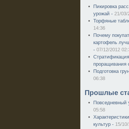
Пикировка расс
урожай -
21/03/
Торфяные табл
14:36
Почему покупа
картофель луч
-
07/12/2012 02:
Стратификация
проращивания 
Подготовка гру
06:38
Прошлые ст
Повседневный 
05:58
Характеристик
культур -
15/10