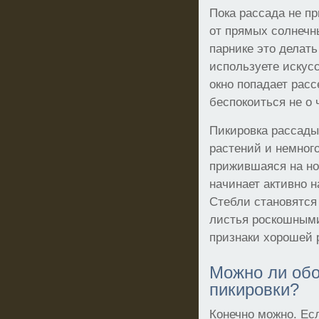
Пока рассада не пр
от прямых солнечн
парнике это делать
используете искус
окно попадает расс
беспокоиться не о 
Пикировка рассады
растений и немного
прижившаяся на но
начинает активно 
Стебли становятся
листья роскошными
признаки хорошей 
Можно ли обо
пикировки?
Конечно можно. Ес