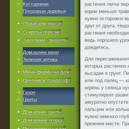
Кустарники
растения легче пер
Плодовые деревья
корни меньше тра
нужно осторожно в
Отдыхаем вкусно
друг от друга. Нед
Секреты обрезки
растения необходи
Заготовки - рецепты
ведь хорошего уро
дождетесь.
Домашнее вино
Для пересаживания
Зеленая аптека
которых растению 
Мини-ферма на даче
высадки в грунт. 
Цветник и ландшафт
или под палец — к
корень у сеянца ну
Газон
стимулирует разви
Цветы
аккуратно опустите
пальцем или колы
Домашние цветы
нужно немного глуб
Домашний огород
прежнем месте. Пр
Праздники на даче