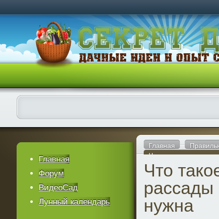
Главная
Правиль
Что такое пикировка 
Главная
Что тако
Форум
рассады 
ВидеоСад
нужна
Лунный календарь