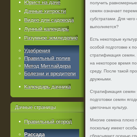
Юрист на даче
получить равномерные
Дачные хитрости
семян означает перем
субстратами. Для чего
Видео для садовода
выполняется?
Лунный календарь
Разумное земледелие
Есть некоторые культу
особой подготовке к по
Удобрения
стратификация семян. 
Правильный полив
на некоторое время п
Метод Митлайдера
среду. После такой пр
Болезни и вредители
дружными.
Календарь дачника
Стратификация семян 
подготовки семян ягод
Дачные
страницы
цветочных культур.
Многие семена плохо 
Правильный огород
поскольку имеют особы
Рассада
сбрасывают осенью сп