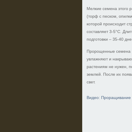
Мелкие семена этого р
(торф с песком, опилк
которой происходит с
составляет 3-5°С. Дли
подготовки – 35-40 дне
Пророщенные семена 
увлажняют и накрываю
растениям не нужен, п
землей. После их появ
свет.
Видео: Проращивание 