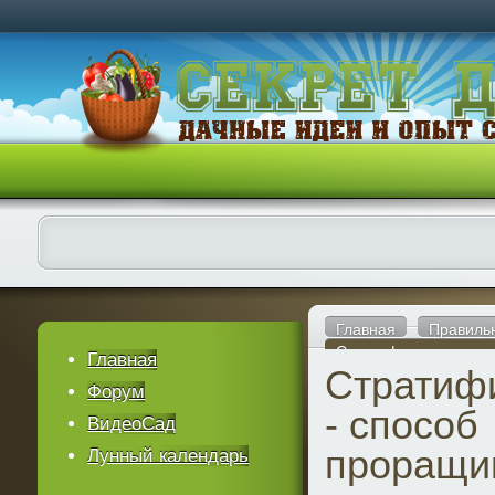
Главная
Правиль
Стратификация семя
Главная
Стратиф
Форум
- способ
ВидеоСад
проращи
Лунный календарь