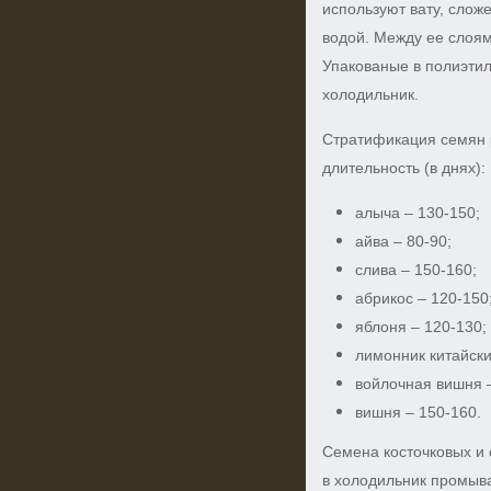
используют вату, слож
водой. Между ее слоя
Упакованые в полиэти
холодильник.
Стратификация семян 
длительность (в днях):
алыча – 130-150;
айва – 80-90;
слива – 150-160;
абрикос – 120-150
яблоня – 120-130;
лимонник китайски
войлочная вишня –
вишня – 150-160.
Семена косточковых и
в холодильник промыва