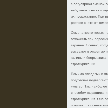
с регулярной сменой в
набуханию семян и уд
их прорастание. При 
ростков снижают темпе
Семена косточковых по
всхожесть при пересы
заранее. Осенью, когда
высевают в открытую п
калины и боярышника,
стратификации.
Помимо плодовых и яг
подготовке подвергают
культур. Так, наиболе
способом выращивани
стратификация. Она во
покупаются осенью или