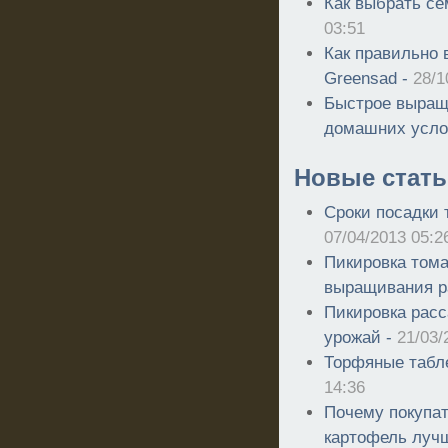
Как выбрать с
03:51
Как правильно
Greensad -
28/1
Быстрое выращ
домашних усло
Новые стать
Сроки посадки 
07/04/2013 05:2
Пикировка тома
выращивания р
Пикировка расс
урожай -
21/03/
Торфяные табл
14:36
Почему покупа
картофель луч