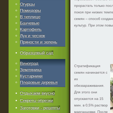
Огурцы
прорастать только пос
Помидоры
покоя при низких темп
В теплице
семян – способ создан
Бахчевые
культур. При этом пов
Картофель
Лук и чеснок
Пряности и зелень
Образцовый сад
Виноград
Стратификация
Земляника
семян начинается с
Кустарники
их
Плодовые деревья
обеззараживания.
Для этого они
Отдыхаем вкусно
опускаются на 15
Секреты обрезки
мин. в 0,5% раствор
Заготовки - рецепты
марганцовки. После