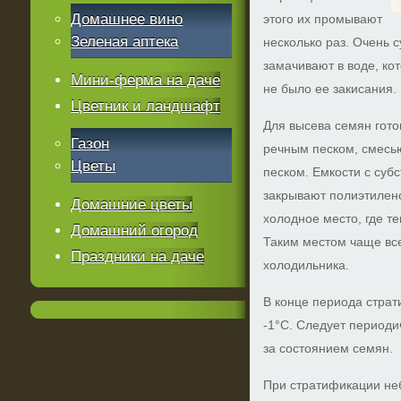
Домашнее вино
этого их промывают
Зеленая аптека
несколько раз. Очень 
замачивают в воде, ко
Мини-ферма на даче
не было ее закисания.
Цветник и ландшафт
Для высева семян гото
Газон
речным песком, смесью
Цветы
песком. Емкости с суб
закрывают полиэтилен
Домашние цветы
холодное место, где те
Домашний огород
Таким местом чаще все
Праздники на даче
холодильника.
В конце периода стра
-1°С. Следует периоди
за состоянием семян.
При стратификации не