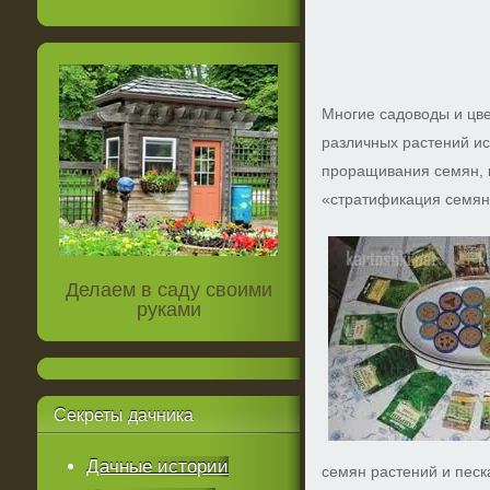
Многие садоводы и цв
различных растений и
проращивания семян, 
«стратификация семян
Делаем в саду своими
руками
Секреты
дачника
Дачные истории
семян растений и песк