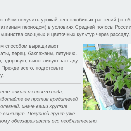
особом получить урожай теплолюбивых растений (особ
тативным периодом) в условиях Средней полосы России
ьшинства овощных и цветочных культур через рассаду.
им способом выращивают
аты, перец, баклажаны, петунию.
ю, здоровую, выносливую рассаду
. Прежде всего, подготовьте
у.
ете землю из своего сада,
аботайте ее против вредителей
олезней, иначе ваши хрупкие
е выживут. Покупной грунт уже
тому обеззараживать его необязательно.