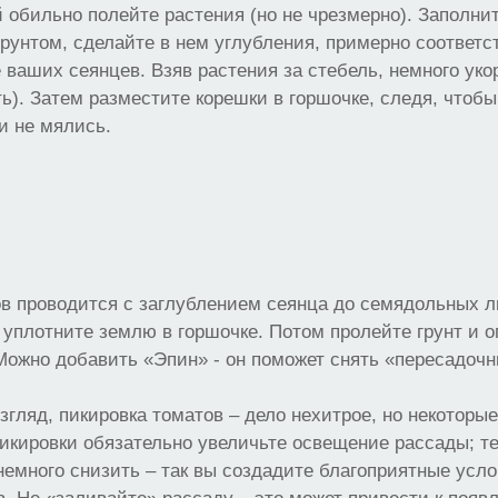
 обильно полейте растения (но не чрезмерно). Заполни
рунтом, сделайте в нем углубления, примерно соответ
 ваших сеянцев. Взяв растения за стебель, немного укор
ть). Затем разместите корешки в горшочке, следя, чтобы
и не мялись.
в проводится с заглублением сеянца до семядольных л
 уплотните землю в горшочке. Потом пролейте грунт и 
Можно добавить «Эпин» - он поможет снять «пересадочн
згляд, пикировка томатов – дело нехитрое, но некоторые
 пикировки обязательно увеличьте освещение рассады; т
немного снизить – так вы создадите благоприятные усл