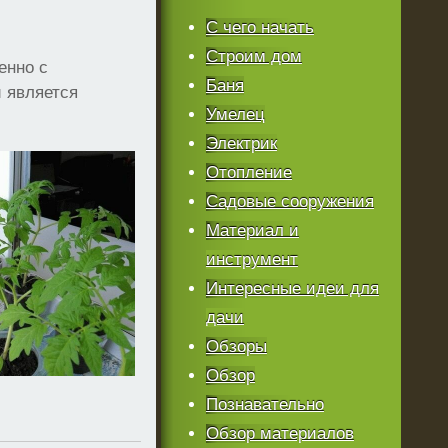
С чего начать
Строим дом
енно с
Баня
 является
Умелец
Электрик
Отопление
Садовые сооружения
Материал и
инструмент
Интересные идеи для
дачи
Обзоры
Обзор
Познавательно
Обзор материалов