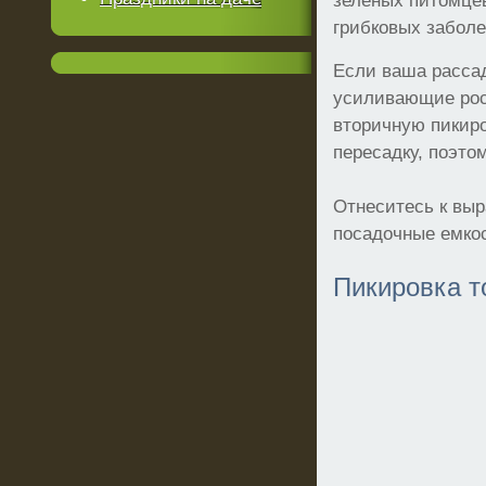
зеленых питомцев
грибковых заболе
Если ваша расса
усиливающие рос
вторичную пикиро
пересадку, поэто
Отнеситесь к выр
посадочные емкос
Пикировка т