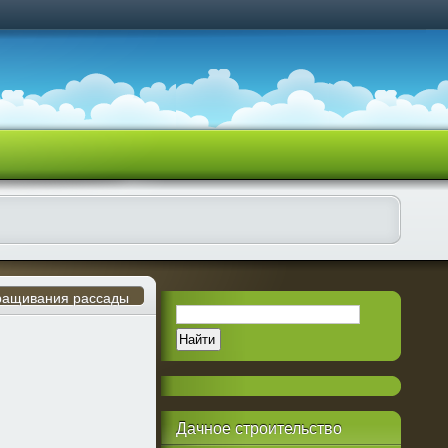
ыращивания рассады
Дачное
строительство