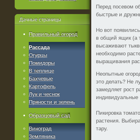
Перед посевом об
быстрые и дружн
Дачные
страницы
Но вот появились
Правильный огород
в общий ящик (а 
высаживают тыкве
Рассада
необходимо расте
Огурцы
выращивания рас
Помидоры
В теплице
Неопытные огород
Бахчевые
это делать? Не л
Картофель
замедляет рост р
Лук и чеснок
индивидуальные г
Пряности и зелень
Пикировка томато
Образцовый сад
растения. Выбира
Виноград
тару.
Земляника