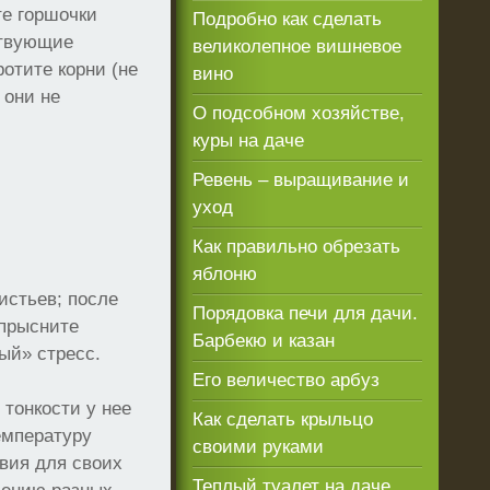
те горшочки
Подробно как сделать
ствующие
великолепное вишневое
отите корни (не
вино
 они не
О подсобном хозяйстве,
куры на даче
Ревень – выращивание и
уход
Как правильно обрезать
яблоню
истьев; после
Порядовка печи для дачи.
опрысните
Барбекю и казан
ый» стресс.
Его величество арбуз
 тонкости у нее
Как сделать крыльцо
емпературу
своими руками
овия для своих
Теплый туалет на даче