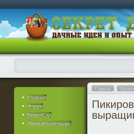
Главная
Правил
Главная
Пикиров
Форум
выращи
ВидеоСад
Лунный календарь