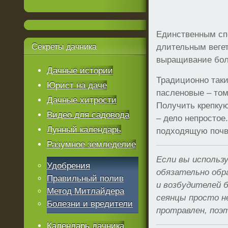
Единственным сп
Секреты
дачника
длительным веге
выращивание бол
Дачные истории
Традиционно так
Юрист на даче
пасленовые – том
Дачные хитрости
Получить крепку
Видео для садовода
– дело непростое
Лунный календарь
подходящую почв
Разумное земледелие
Если вы использу
Удобрения
обязательно обр
Правильный полив
и возбудителей б
Метод Митлайдера
сеянцы просто н
Болезни и вредители
протравлен, поэ
Календарь дачника