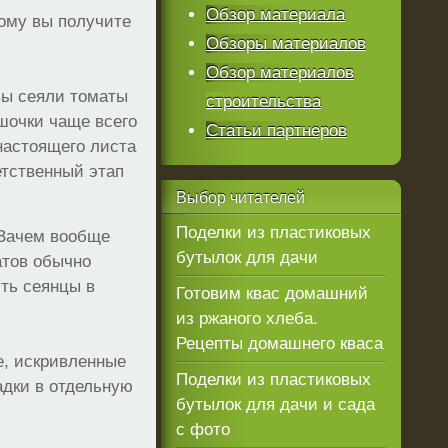
Обзор материала
ому вы получите
Обзоры материалов
Обзор материалов
вы сеяли томаты
строительства
ршочки чаще всего
Статьи партнеров
настоящего листа
етственный этап
Выбор
читателей
Поделки из пластиковых
 Зачем вообще
бутылок для дачи
атов обычно
ить сеянцы в
Готовим квас домашний
из ржаного хлеба.
Рецепты домашнего кваса
е, искривленные
Поделки из пластиковых
адки в отдельную
бутылок для дачи и сада
с фото