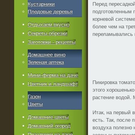
Кустарники
Перед пересадкой
Плодовые деревья
подготовленным г
корневой системе
Отдыхаем вкусно
более чем на тре
Секреты обрезки
переламывались 
Заготовки - рецепты
Домашнее вино
Зеленая аптека
Мини-ферма на даче
Пикировка томато
Цветник и ландшафт
этого хорошенько
Газон
растение водой. 
Цветы
Итак, на первый в
Домашние цветы
есть. Так, после
Домашний огород
воздуха полезно 
Праздники на даче