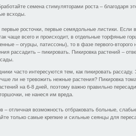
работайте семена стимуляторами роста – благодаря эт
ые всходы.
 первые росточки, первые семядольные листики. Если 
так чаще всего и происходит, в отдельные торфяные го
нные – огурцы, патиссоны), то в фазе первого-второго 
ния рассадить – пикировать. Пикировка растений – отв
сады.
ники часто интересуются тем, как пикировать рассаду.
учше ли не тревожить нежные растения? Пикировка том
астений на 6-8 дней, поэтому важно правильно пересад
оршочки, не нанеся им вреда.
в – отличная возможность отбраковать больные, слабы
йте только самые крепкие и сильные сеянцы для перес