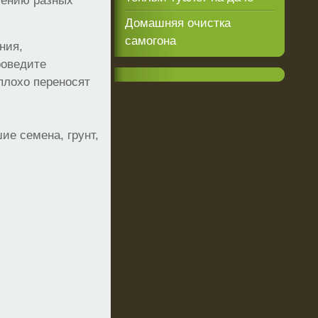
лению разных
Домашняя очистка
самогона
ния,
роведите
плохо переносят
е семена, грунт,