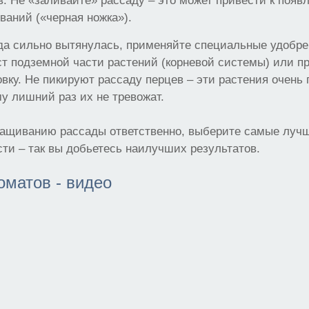
. Не «заливайте» рассаду – это может привести к появ
ваний («черная ножка»).
да сильно вытянулась, применяйте специальные удобре
т подземной части растений (корневой системы) или п
вку. Не пикируют рассаду перцев – эти растения очень 
му лишний раз их не тревожат.
ащиванию рассады ответственно, выберите самые лучши
ти – так вы добьетесь наилучших результатов.
оматов - видео