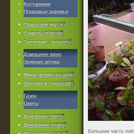
Кустарники
Плодовые деревья
Отдыхаем вкусно
Секреты обрезки
Заготовки - рецепты
Домашнее вино
Зеленая аптека
Мини-ферма на даче
Цветник и ландшафт
Газон
Цветы
Домашние цветы
Домашний огород
Большая часть поп
Праздники на даче