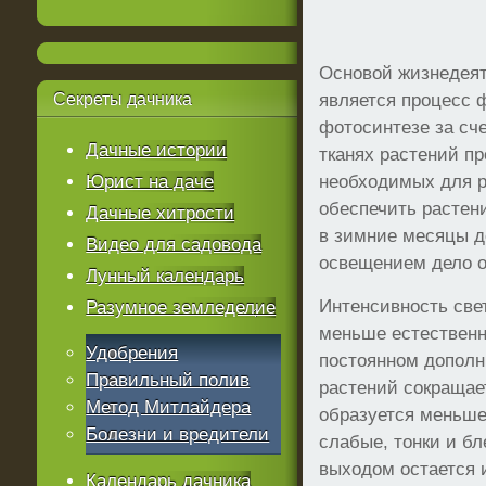
Основой жизнедеят
Секреты
дачника
является процесс 
фотосинтезе за сче
Дачные истории
тканях растений пр
Юрист на даче
необходимых для р
обеспечить растен
Дачные хитрости
в зимние месяцы до
Видео для садовода
освещением дело о
Лунный календарь
Интенсивность све
Разумное земледелие
меньше естественно
Удобрения
постоянном допол
Правильный полив
растений сокращае
Метод Митлайдера
образуется меньше
Болезни и вредители
слабые, тонки и б
выходом остается 
Календарь дачника