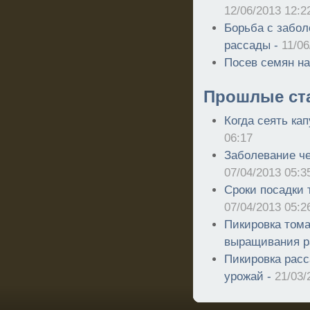
12/06/2013 12:2
Борьба с забол
рассады -
11/06
Посев семян на
Прошлые ст
Когда сеять ка
06:17
Заболевание че
07/04/2013 05:3
Сроки посадки 
07/04/2013 05:2
Пикировка тома
выращивания р
Пикировка расс
урожай -
21/03/