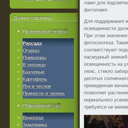
ламп для подсветк
фитоламп.
Дачные
страницы
Для поддержания ж
освещенности долж
Правильный огород
При этом значении
фотосинтеза. Така
Рассада
соответствуют подо
Огурцы
пасмурный зимний 
Помидоры
освещенность на у
В теплице
люкс, стекло забир
Бахчевые
десятых солнечного
Картофель
приведенная миним
Лук и чеснок
позволяет растению
Пряности и зелень
нормального усвое
Образцовый сад
требуется не менее
Виноград
Земляника