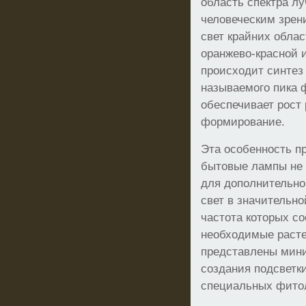
область спектра л
человеческим зрен
свет крайних обла
оранжево-красной 
происходит синтез
называемого пика 
обеспечивает рост 
формирование.
Эта особенность п
бытовые лампы не 
для дополнительно
свет в значительно
частота которых со
необходимые расте
представлены мин
создания подсветк
специальных фито