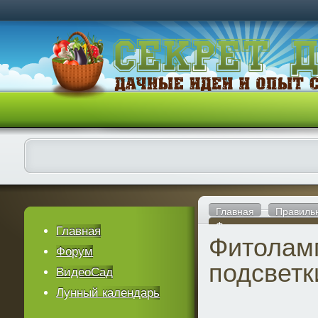
Главная
Правиль
Фитолампы для подсв
Главная
Фитолам
Форум
подсветк
ВидеоСад
Лунный календарь