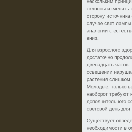
нескольким принци
склонны изменять 
сторону источника
случае свет лампы
аналогии с естеств
вниз.
Для взрослого здо
достаточно продол
двенадцать часов.
освещении нарушае
растения слишком 
Молодые, только в
наоборот требуют 
дополнительного о
световой день для 
Существует опреде
необходимости в о