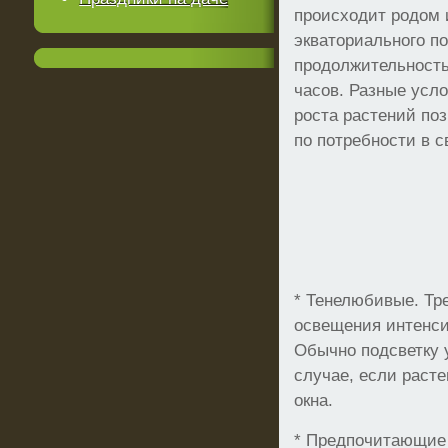
происходит родом и
экваториального по
продолжительность
часов. Разные усл
роста растений по
по потребности в с
* Тенелюбивые. Тр
освещения интенси
Обычно подсветку 
случае, если расте
окна.
* Предпочитающие 