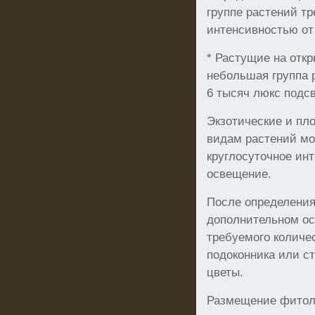
группе растений тр
интенсивностью от 
* Растущие на отк
небольшая группа 
6 тысяч люкс подсв
Экзотические и пл
видам растений мо
круглосуточное ин
освещение.
После определения
дополнительном ос
требуемого количе
подоконника или ст
цветы.
Размещение фитол