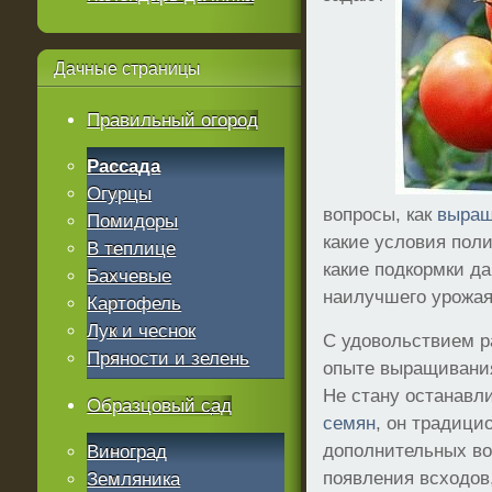
Дачные
страницы
Правильный огород
Рассада
Огурцы
вопросы, как
выращ
Помидоры
какие условия пол
В теплице
какие подкормки д
Бахчевые
наилучшего урожая
Картофель
Лук и чеснок
С удовольствием р
Пряности и зелень
опыте выращивания
Не стану останавл
Образцовый сад
семян
, он традици
дополнительных во
Виноград
появления всходов
Земляника