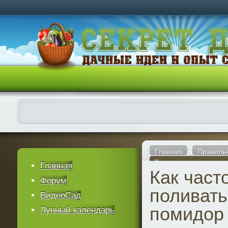
Главная
Правиль
Как часто надо поли
Главная
Как част
Форум
поливать
ВидеоСад
помидор
Лунный календарь