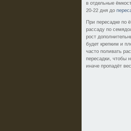
в отдельные ёмкос
20-22 дня до
переса
При пересадке по 
рассаду по семядо
рост дополнительны
будет крепким и п
часто поливать ра
пересадки, чтобы н
иначе пропадёт вес