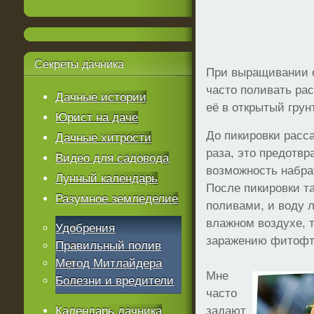
Секреты
дачника
При выращивании о
часто поливать ра
Дачные истории
её в открытый грунт
Юрист на даче
До пикировки расса
Дачные хитрости
раза, это предотвр
Видео для садовода
возможность набра
Лунный календарь
После пикировки та
Разумное земледелие
поливами, и воду л
влажном воздухе, 
Удобрения
заражению фитофт
Правильный полив
Метод Митлайдера
Мне
Болезни и вредители
часто
Календарь дачника
задают