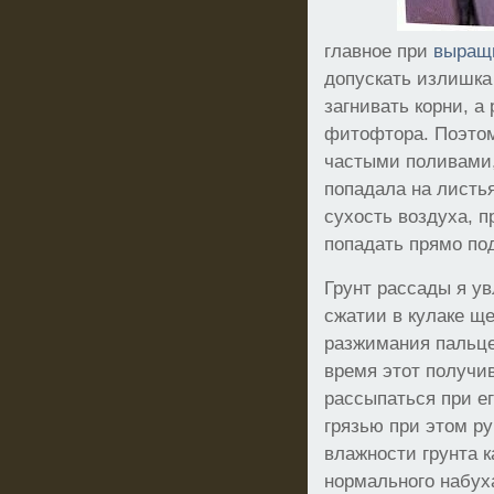
главное при
выращ
допускать излишка
загнивать корни, а
фитофтора. Поэтом
частыми поливами,
попадала на листь
сухость воздуха, п
попадать прямо под
Грунт рассады я ув
сжатии в кулаке ще
разжимания пальце
время этот получи
рассыпаться при ег
грязью при этом ру
влажности грунта к
нормального набух