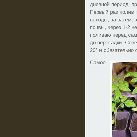
дневной период, п
Первый раз полив п
всходы, за затем,
почвы, через 1-2 н
поливаю перед са
до пересадки. Сов
20° и обязательно 
Самое