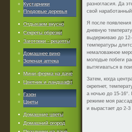
разногласия. Да эт
Кустарники
свой наработанный
Плодовые деревья
Я после появления
Отдыхаем вкусно
дневную температур
Секреты обрезки
выдерживаю до 12-
Заготовки - рецепты
температуры длитс
немаловажное меро
Домашнее вино
молодые побеги ра
Зеленая аптека
вытягиваться в пои
Мини-ферма на даче
Затем, когда цент
Цветник и ландшафт
окрепнет, температ
а ночью до 15-16°.
Газон
режиме моя рассад
Цветы
и вырастает до 2-3
Домашние цветы
Домашний огород
Праздники на даче