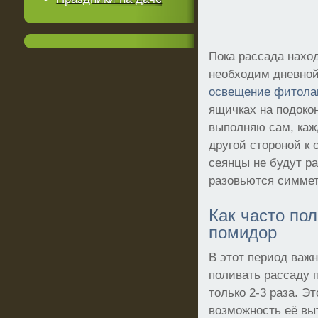
Пока рассада нахо
необходим дневной
освещение фитола
ящичках на подокон
выполняю сам, каж
другой стороной к 
сеянцы не будут р
разовьются симме
Как часто по
помидор
В этот период важн
поливать рассаду 
только 2-3 раза. Э
возможность её вы