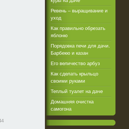
куры на даче
Ревень – выращивание и
уход
Как правильно обрезать
яблоню
Порядовка печи для дачи.
Барбекю и казан
Его величество арбуз
Как сделать крыльцо
своими руками
Теплый туалет на даче
Домашняя очистка
самогона
44