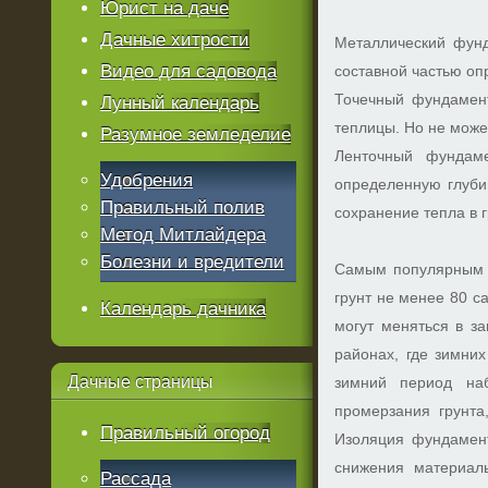
Юрист на даче
Дачные хитрости
Металлический фунд
Видео для садовода
составной частью о
Точечный фундамент
Лунный календарь
теплицы. Но не може
Разумное земледелие
Ленточный фундаме
Удобрения
определенную глубин
Правильный полив
сохранение тепла в г
Метод Митлайдера
Болезни и вредители
Самым популярным и
грунт не менее 80 с
Календарь дачника
могут меняться в за
районах, где зимних
Дачные
страницы
зимний период на
промерзания грунта
Правильный огород
Изоляция фундамент
снижения материаль
Рассада