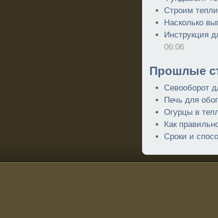
Строим тепли
Насколько вы
Инструкция дл
06:06
Прошлые ст
Севооборот д
Печь для обо
Огурцы в теп
Как правильн
Сроки и спос