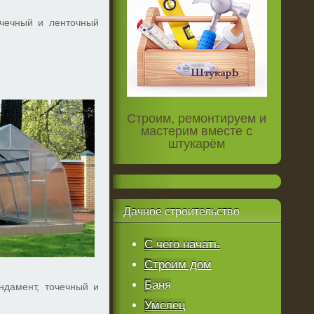
очечный и ленточный
Строим, ремонтируем и
мастерим вместе с
штукарём
Дачное
строительство
С чего начать
Строим дом
Баня
ндамент, точечный и
Умелец