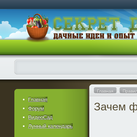
Главная
Правил
Главная
Зачем ф
Форум
ВидеоСад
Лунный календарь