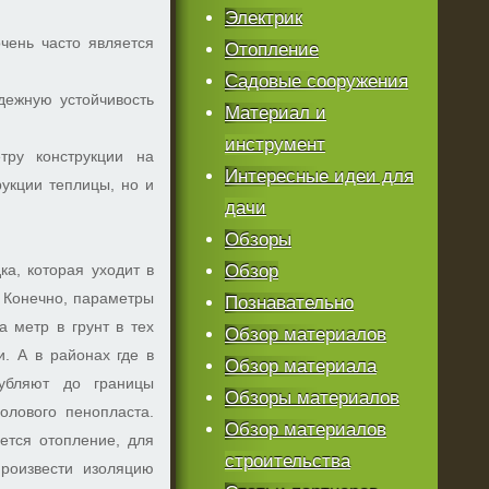
Электрик
чень часто является
Отопление
Садовые сооружения
дежную устойчивость
Материал и
инструмент
тру конструкции на
Интересные идеи для
рукции теплицы, но и
дачи
Обзоры
а, которая уходит в
Обзор
. Конечно, параметры
Познавательно
а метр в грунт в тех
Обзор материалов
и. А в районах где в
Обзор материала
убляют до границы
Обзоры материалов
олового пенопласта.
Обзор материалов
ется отопление, для
строительства
произвести изоляцию