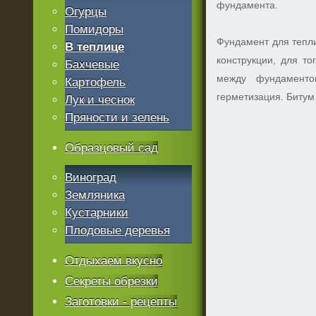
фундамента.
Огурцы
Помидоры
Фундамент для тепли
В теплице
конструкции, для т
Бахчевые
между фундаменто
Картофель
герметизация. Битум
Лук и чеснок
Пряности и зелень
Образцовый сад
Виноград
Земляника
Кустарники
Плодовые деревья
Отдыхаем вкусно
Секреты обрезки
Заготовки - рецепты