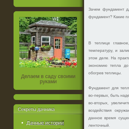
Зачем фундамент дл
фундамент? Какие п
В теплице главное
температуру, и зал
этом деле. На практ
экономию тепла до
обогрев теплицы.
Делаем в саду своими
руками
Фундамент для тепл
во-первых, быть над
во-вторых, увеличи
Секреты
дачника
воздействия окруж
данное время сущес
Дачные истории
ленточный.