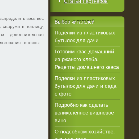
Статьи партнеров
аспределять весь вес
Выбор
читателей
 снаружи в теплицу,
Поделки из пластиковых
ся дополнительная
бутылок для дачи
ользования теплицы
Готовим квас домашний
из ржаного хлеба.
Рецепты домашнего кваса
Поделки из пластиковых
бутылок для дачи и сада
с фото
Подробно как сделать
великолепное вишневое
вино
О подсобном хозяйстве,