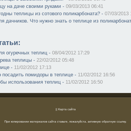
цу на даче своими руками -
09/03/2013 06:41
годны теплицы из сотового поликарбоната? -
07/03/2013 
я дачников. Что нужно знать о теплице из поликарбонат
атьи:
ля огуречных теплиц -
08/04/2012 17:29
грева теплицы -
22/02/2012 05:48
лице -
11/02/2012 17:13
о посадить помидоры в теплице -
11/02/2012 16:56
обы использования теплиц -
11/02/2012 16:50
||
Карта сайта
При копировании материалов сайта ставьте, пожалуйста, активную обратную ссылку.