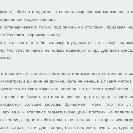
амент, обычно продается в специализированных магазинах, и о
пределенной модели теплицы.
, устанавливается только под опорными столбами, придавая на
т обеспечить, хорошую защиту.
нт, включает в себя заливку фундамента по всему периме
у. Что обеспечивает, не только надежную опору для всей конст
рунте.
 практичным считается бетонная или каменная ленточная кладк
антиметров, а ширина не должна, быть не меньше 10 сантиметров
висимости от климатического региона, но не стоит углубляться н
 холодов не бывает, это просто лишняя трата средств и времен
блюдаются большие морозы, фундамент, мало того что угл
, его еще и утепляют герметизирующими плитами из полистир
а теплицы, просто обязательна тля теплиц, в которых использу
ных затрат. Но и для теплиц без отопления, очень выгодно 