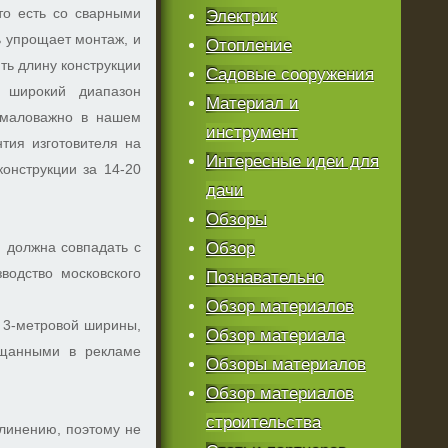
то есть со сварными
Электрик
ь упрощает монтаж, и
Отопление
ть длину конструкции
Садовые сооружения
– широкий диапазон
Материал и
емаловажно в нашем
инструмент
нтия изготовителя на
Интересные идеи для
конструкции за 14-20
дачи
Обзоры
я должна совпадать с
Обзор
водство московского
Познавательно
Обзор материалов
 3-метровой ширины,
Обзор материала
ещанными в рекламе
Обзоры материалов
Обзор материалов
строительства
длинению, поэтому не