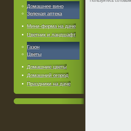
Пользуйтесь сотовым 
Домашнее вино
Зеленая аптека
Мини-ферма на даче
Цветник и ландшафт
Газон
Цветы
Домашние цветы
Домашний огород
Праздники на даче