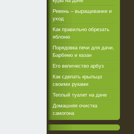
куры на даче
Ревень – выращивание и
уход
Как правильно обрезать
яблоню
Порядовка печи для дачи.
Барбекю и казан
Его величество арбуз
Как сделать крыльцо
своими руками
Теплый туалет на даче
Домашняя очистка
самогона