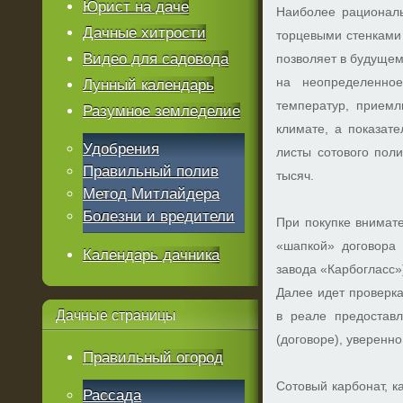
Юрист на даче
Наиболее рациональ
Дачные хитрости
торцевыми стенками 
Видео для садовода
позволяет в будущем
на неопределенное
Лунный календарь
температур, прием
Разумное земледелие
климате, а показате
Удобрения
листы сотового поли
Правильный полив
тысяч.
Метод Митлайдера
Болезни и вредители
При покупке внимате
«шапкой» договора 
Календарь дачника
завода «Карбогласс»
Далее идет проверк
Дачные
страницы
в реале предостав
(договоре), уверенно
Правильный огород
Сотовый карбонат, к
Рассада