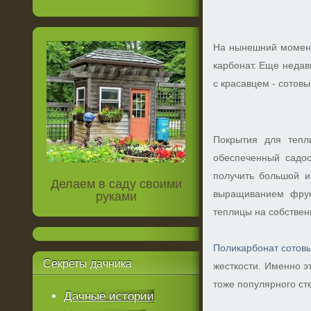
На нынешний момент
карбонат. Еще недав
с красавцем - сотов
Покрытия для тепл
обеспеченный садоо
получить большой 
Делаем в саду своими
выращиванием фрук
руками
теплицы на собствен
Поликарбонат сотов
Секреты
дачника
жесткости. Именно э
тоже популярного ст
Дачные истории