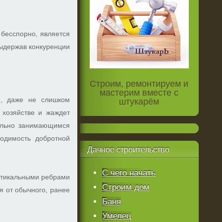
бесспорно, является
выдержав конкуренции
Строим, ремонтируем и
мастерим вместе с
й, даже не слишком
штукарём
 хозяйстве и жаждет
ально занимающимся
одимость добротной
Дачное
строительство
С чего начать
ертикальными ребрами
Строим дом
я от обычного, ранее
Баня
Умелец