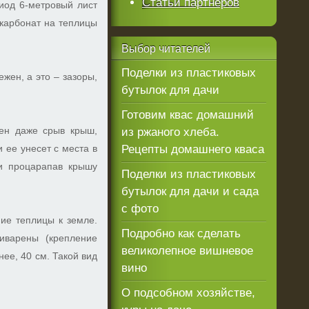
Статьи партнеров
иод 6-метровый лист
 карбонат на теплицы
Выбор
читателей
Поделки из пластиковых
жен, а это – зазоры,
бутылок для дачи
Готовим квас домашний
ен даже срыв крыш,
из ржаного хлеба.
 ее унесет с места в
Рецепты домашнего кваса
 и процарапав крышу
Поделки из пластиковых
бутылок для дачи и сада
с фото
ие теплицы к земле.
Подробно как сделать
иварены (крепление
великолепное вишневое
ее, 40 см. Такой вид
вино
О подсобном хозяйстве,