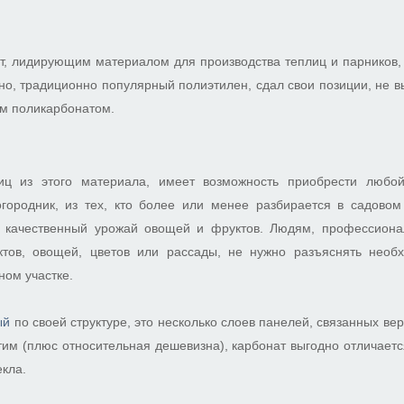
, лидирующим материалом для производства теплиц и парников, 
но, традиционно популярный полиэтилен, сдал свои позиции, не 
ым поликарбонатом.
иц из этого материала, имеет возможность приобрести любо
городник, из тех, кто более или менее разбирается в садовом
и качественный урожай овощей и фруктов. Людям, профессион
тов, овощей, цветов или рассады, не нужно разъяснять необх
ном участке.
ый
по своей структуре, это несколько слоев панелей, связанных в
тим (плюс относительная дешевизна), карбонат выгодно отличаетс
екла.