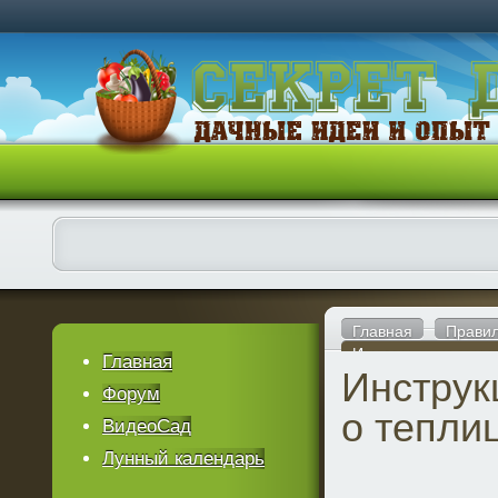
Главная
Правил
Инструкция для дач
Главная
Инструк
Форум
о тепли
ВидеоСад
Лунный календарь