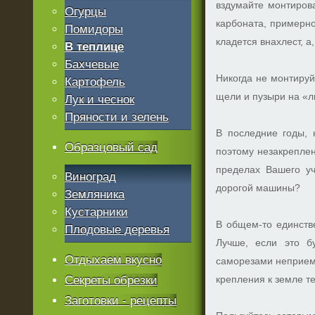
вздумайте монтиров
Огурцы
карбоната, примерно
Помидоры
кладется внахлест, а,
В теплице
Бахчевые
Никогда не монтируй
Картофель
щели и пузыри на «л
Лук и чеснок
Пряности и зелень
В последние годы,
Образцовый сад
поэтому незакреплен
пределах Вашего уч
Виноград
дорогой машины?
Земляника
Кустарники
В общем-то единств
Плодовые деревья
Лучше, если это б
Отдыхаем вкусно
саморезами неприемл
Секреты обрезки
крепления к земле т
Заготовки - рецепты