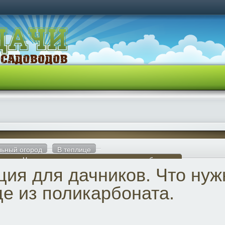
ьный огород
В теплице
ников. Что нужно знать о теплице из поликарбоната.
ция для дачников. Что нуж
це из поликарбоната.