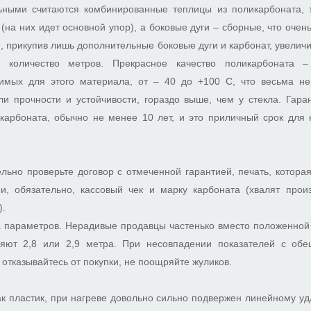
ными считаются комбинированные теплицы из поликарбоната, 
(на них идет основной упор), а боковые дуги – сборные, что очен
, прикупив лишь дополнительные боковые дуги и карбонат, увеличи
 количество метров. Прекрасное качество поликарбоната 
лимых для этого материала, от – 40 до +100 С, что весьма н
ли прочности и устойчивости, гораздо выше, чем у стекла. Гара
карбоната, обычно не менее 10 лет, и это приличный срок для 
льно проверьте договор с отмеченной гарантией, печать, котора
и, обязательно, кассовый чек и марку карбоната (хвалят произ
).
а параметров. Нерадивые продавцы частенько вместо положенной
ляют 2,8 или 2,9 метра. При несовпадении показателей с об
 отказывайтесь от покупки, не поощряйте жуликов.
ак пластик, при нагреве довольно сильно подвержен линейному у