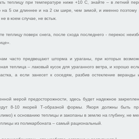
ать теплицу при температуре ниже +10 С, знайте – в летний пер
 на 5 см длиннее и на 2 см шире, чем зимой, и именно поэтому
 не в коем случае, не встык.
те теплицу поверх снега, после схода последнего - перекос неизбе
ице».
 нам часто предвещают шторма и ураганы, при которых возмож
ная теплица – лаковый кусок для ураганного ветра, и хорошо если
астка, а если занесет к соседям, разбив остекление веранды
енной мерой предосторожности, здесь будет надежное закреплен
удут 8-10 якорей Т-образной формы. Якоря должны быть пр
имо) к основанию теплицы и закопаны в землю на глубину, не мен
еплицы из поликарбоната – самый рациональный.