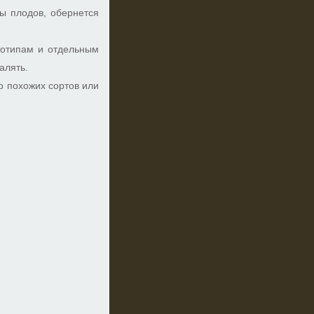
сы плодов, обернется
тотипам и отдельным
алять.
о похожих сортов или