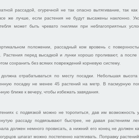
атной рассадой, огуречной не так опасно вытягивание, так ка
все же лучше, если растения не будут высажены наклонно. Ук
стебля может быть чревато гнилями при неблагоприятных усло
ертикальном положении, рассадный ком вровень с поверхност
я. Растения перед высадкой и лунки хорошо проливают, а после 
 этом сохранить без всяких повреждений корневую систему.
должна отрабатываться по месту посадки. Небольшая высота 
енную посадку не менее 45 растений на метр. В пасмурную по
чную ближе к вечеру, чтобы избежать завядания.
тениях с подвязкой можно не торопиться, дав им возможность у
янутую рассаду подвязывают быстрее, не давая растениям ле
чала должен немного провисать, а нижний его конец не должен ка
 огурцов шпагат можно постепенно натягивать. Поправку растени