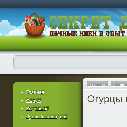
Главная
Правил
Главная
Огурцы 
Форум
ВидеоСад
Лунный календарь