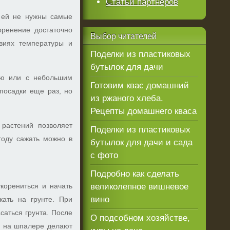
Статьи партнеров
к ей не нужны самые
оренение достаточно
Выбор
читателей
виях температуры и
Поделки из пластиковых
бутылок для дачи
ью или с небольшим
Готовим квас домашний
посадки еще раз, но
из ржаного хлеба.
Рецепты домашнего кваса
растений позволяет
Поделки из пластиковых
году сажать можно в
бутылок для дачи и сада
с фото
Подробно как сделать
корениться и начать
великолепное вишневое
вино
жать на грунте. При
саться грунта. После
О подсобном хозяйстве,
й на шпалере делают