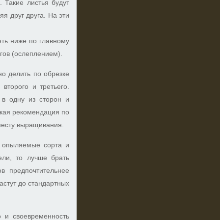
 Такие листья будут
я друг друга. На эти
ять ниже по главному
гов (ослеплением).
но делить по обрезке
 второго и третьего.
 в одну из сторон и
якая рекомендация по
месту выращивания.
ь опыляемые сорта и
ели, то лучше брать
ов предпочтительнее
астут до стандартных
о и своевременность