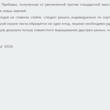
. Прибавка, полученная от увеличенной против стандартной мас
я новых завязей.
плодов на главном стебле, следует решать индивидуально по сор
дной пазухе листа образуется не один плод, лишние необходимо уд
ов доказана польза совместного выращивания двухтрех разных, н
а” 2010г