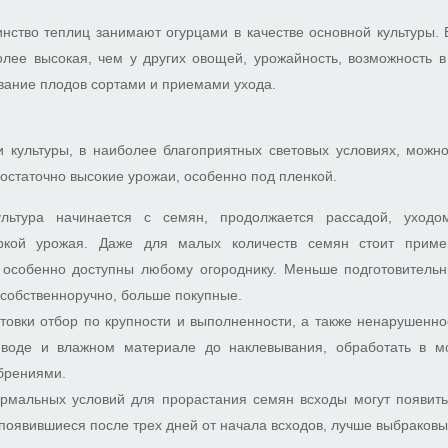
ство теплиц занимают огурцами в качестве основной культуры. 
более высокая, чем у других овощей, урожайность, возможность 
вание плодов сортами и приемами ухода.
 культуры, в наиболее благоприятных световых условиях, можно
достаточно высокие урожаи, особенно под пленкой.
льтура начинается с семян, продолжается рассадой, уход
ркой урожая. Даже для малых количеств семян стоит прим
е особенно доступны любому огороднику. Меньше подготовитель
собственноручно, больше покупные.
товки отбор по крупности и выполненности, а также ненарушенно
 воде и влажном материале до наклевывания, обработать в м
брениями.
рмальных условий для прорастания семян всходы могут появить
, появившиеся после трех дней от начала всходов, лучше выбраковы