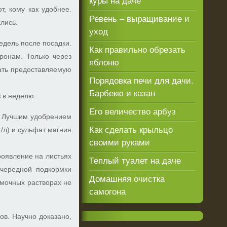
куры на даче
т, кому как удобнее.
Ревень – выращивание и
лись.
уход
едель после посадки.
Как правильно обрезать
ронам. Только через
яблоню
ать предоставляемую
Порядовка печи для дачи.
Барбекю и казан
 в неделю.
Его величество арбуз
. Лучшим удобрением
Как сделать крыльцо
/л) и сульфат магния
своими руками
роявление на листьях
Теплый туалет на даче
очередной подкормки
Домашняя очистка
мочных растворах не
самогона
ов. Научно доказано,