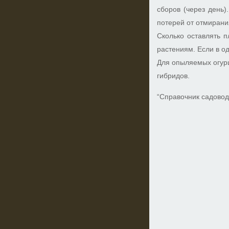
сборов (через день)
потерей от отмирани
Сколько оставлять 
растениям. Если в о
Для опыляемых огурц
гибридов.
“Справочник садовод