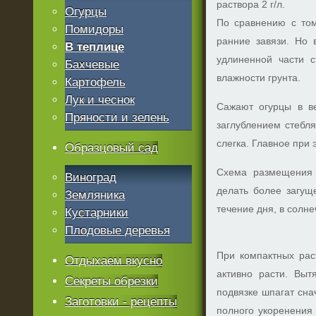
раствора 2 г/л.
Огурцы
По сравнению с том
Помидоры
ранние завязи. Но 
В теплице
удлиненной части 
Бахчевые
влажности грунта.
Картофель
Лук и чеснок
Сажают огурцы в в
Пряности и зелень
заглублением стебл
слегка. Главное при
Образцовый сад
Схема размещения 
Виноград
делать более загущ
Земляника
течение дня, в солне
Кустарники
Плодовые деревья
При компактных рас
Отдыхаем вкусно
активно расти. Выт
Секреты обрезки
подвязке шпагат сна
Заготовки - рецепты
полного укоренения