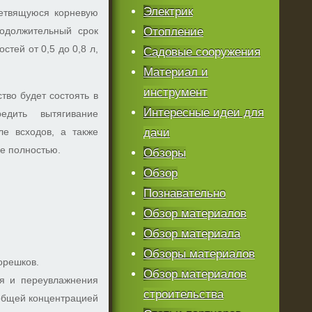
Электрик
ветвящуюся корневую
одолжительный срок
Отопление
тей от 0,5 до 0,8 л,
Садовые сооружения
Материал и
инструмент
тво будет состоять в
Интересные идеи для
едить вытягивание
е всходов, а также
дачи
ве полностью.
Обзоры
Обзор
Познавательно
Обзор материалов
Обзор материала
Обзоры материалов
орешков.
Обзор материалов
я и переувлажнения
строительства
общей концентрацией