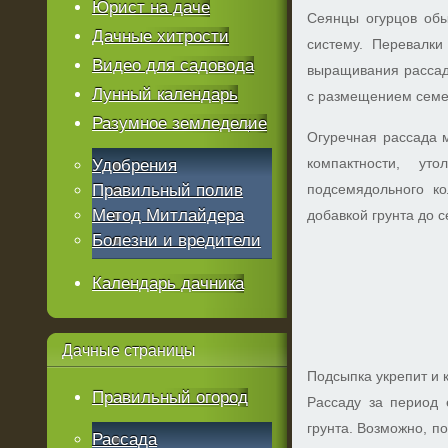
Юрист на даче
Сеянцы огурцов обы
Дачные хитрости
систему. Перевалк
Видео для садовода
выращивания рассады
Лунный календарь
с размещением семен
Разумное земледелие
Огуречная рассада м
компактности, ут
Удобрения
Правильный полив
подсемядольного к
Метод Митлайдера
добавкой грунта до 
Болезни и вредители
Календарь дачника
Дачные
страницы
Подсыпка укрепит и 
Правильный огород
Рассаду за период
грунта. Возможно, 
Рассада