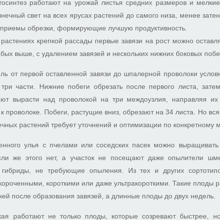
тосинтез работают на урожай листья средних размеров и мелкие.
нечный свет на всех ярусах растений до самого низа, менее затеня
 приемы обрезки, формирующие лучшую продуктивность.
растениях крепкой рассады первые завязи на рост можно оставл
абых выше, с удалением завязей и нескольких нижних боковых побе
ль от первой оставленной завязи до шпалерной проволоки услов
три части. Нижние побеги обрезать после первого листа, затем
ют вырасти над проволокой на три междоузлия, направляя их
 к проволоке. Побеги, растущие вниз, обрезают на 34 листа. Но вс
ных растений требует уточнений и оптимизации по конкретному 
енного улья с пчелами или соседских пасек можно выращиват
сли же этого нет, а участок не посещают даже опылители шм
 гибриды, не требующие опыления. Из тех и других сортотип
короченными, короткими или даже ультракороткими. Такие плоды р
дней после образования завязей, а длинные плоды до двух недель.
ая работают не только плоды, которые созревают быстрее, н