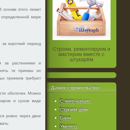
В основе этого лежит
в определенной мере
 за короткий период
Строим, ремонтируем и
мастерим вместе с
штукарём
ом за растениями и
енять те приемы их
ных приемов требуют
Дачное
строительство
сти оболочек. Можно
окром и сухом виде
С чего начать
Строим дом
ся ровно через двое
Баня
вать.
Умелец