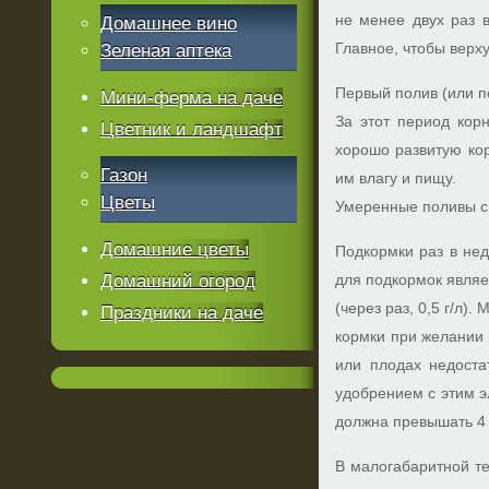
не менее двух раз в
Домашнее вино
Главное, чтобы верх
Зеленая аптека
Первый полив (или п
Мини-ферма на даче
За этот период кор
Цветник и ландшафт
хорошо развитую ко
Газон
им влагу и пищу.
Цветы
Умеренные поливы с 
Домашние цветы
Подкормки раз в не
Домашний огород
для подкормок являе
(через раз, 0,5 г/л)
Праздники на даче
кормки при желании 
или плодах недоста
удобрением с этим 
должна превышать 4 
В малогабаритной те