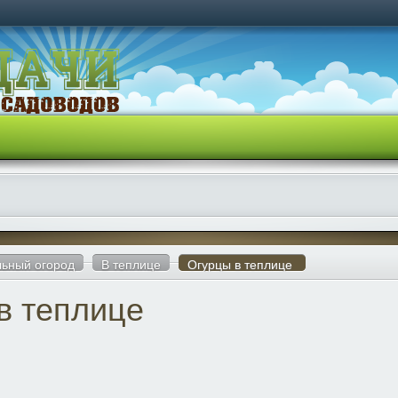
ьный огород
В теплице
Огурцы в теплице
в теплице