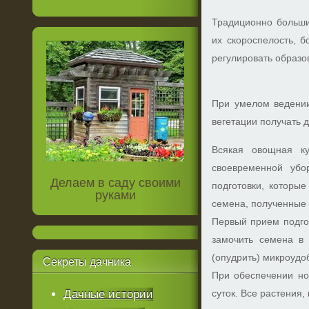
Традиционно большин
их скороспелость, 
регулировать образо
При умелом ведении
вегетации получать 
Всякая овощная ку
своевременной убо
Делаем в саду своими
подготовки, которы
руками
семена, полученные 
Первый прием подго
замочить семена в
(опудрить) микроудо
Секреты
дачника
При обеспечении но
Дачные истории
суток. Все растения