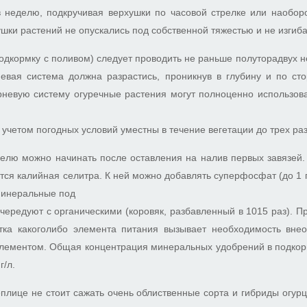
 неделю, подкручивая верхушки по часовой стрелке или наоборо
ушки растений не опускались под собственной тяжестью и не изгиба
одкормку с поливом) следует проводить не раньше полуторадвух н
невая система должна разрастись, проникнув в глубину и по сто
рневую систему огуречные растения могут полноценно использов
учетом погодных условий уместны в течение вегетации до трех раз
делю можно начинать после оставления на налив первых завязей
тся калийная селитра. К ней можно добавлять суперфосфат (до 1 г
. Минеральные под
чередуют с органическими (коровяк, разбавленный в 1015 раз). П
тка какоголибо элемента питания вызывает необходимость вне
элементом. Общая концентрация минеральных удобрений в подкор
г/л.
плице не стоит сажать очень облиственные сорта и гибриды огурц