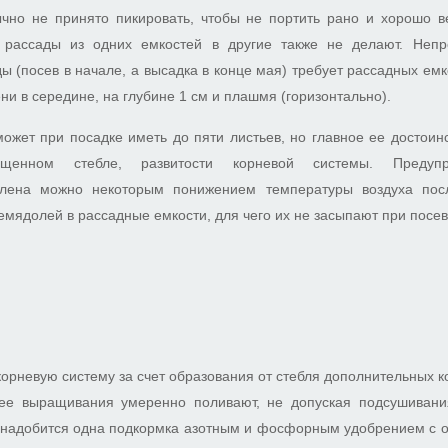
чно не принято пикировать, чтобы не портить рано и хорошо 
и рассады из одних емкостей в другие также не делают. Непр
 (посев в начале, а высадка в конце мая) требует рассадных емкос
и в середине, на глубине 1 см и плашмя (горизонтально).
ожет при посадке иметь до пяти листьев, но главное ее достоинс
олщенном стебле, развитости корневой системы. Предупр
олена можно некоторым понижением температуры воздуха посл
семядолей в рассадные емкости, для чего их не засыпают при посе
корневую систему за счет образования от стебля дополнительных к
 ее выращивания умеренно поливают, не допуская подсушивани
понадобится одна подкормка азотным и фосфорным удобрением с 