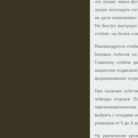
что лучше через фо
лучше поглощать сол
же цели направляют
На быстро растущих 
стеблю; на более сл
Рекомендуется стебе
боковых побегов на 
Главному стеблю да
закрепляя подвязкой
формированию огуреч
При наличии собств
гибриды огурцов. Е
партенокарпические
выбрать с плодами у
размеров от 5 до 8 
На увеличение урож