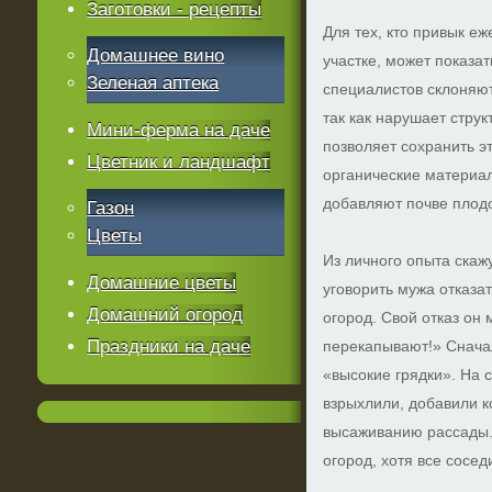
Заготовки - рецепты
Для тех, кто привык е
Домашнее вино
участке, может показа
Зеленая аптека
специалистов склоняют
так как нарушает стру
Мини-ферма на даче
позволяет сохранить эт
Цветник и ландшафт
органические материа
добавляют почве плод
Газон
Цветы
Из личного опыта скаж
Домашние цветы
уговорить мужа отказа
Домашний огород
огород. Свой отказ он
Праздники на даче
перекапывают!» Сначал
«высокие грядки». На 
взрыхлили, добавили к
высаживанию рассады.
огород, хотя все сосе