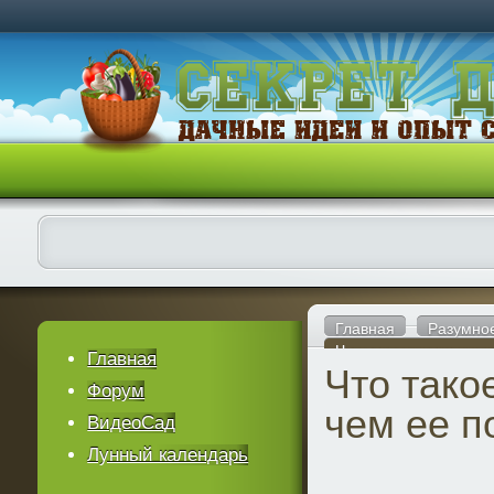
Главная
Разумно
Что такое мульча и в
Главная
Что тако
Форум
чем ее п
ВидеоСад
Лунный календарь