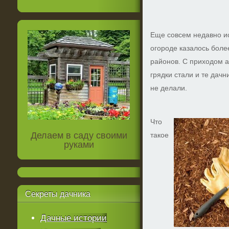
Еще совсем недавно ис
огороде казалось бол
районов. С приходом 
грядки стали и те дачн
не делали.
Что
Делаем в саду своими
такое
руками
Секреты
дачника
Дачные истории