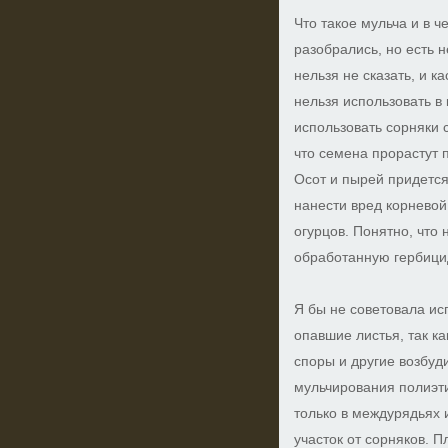
Что такое мульча и в ч
разобрались, но есть 
нельзя не сказать, и к
нельзя использовать в 
использовать сорняки
что семена прорастут 
Осот и пырей придется
нанести вред корневой
огурцов. Понятно, что 
обработанную гербици
Я бы не советовала ис
опавшие листья, так ка
споры и другие возбуд
мульчирования полиэти
только в междурядьях 
участок от сорняков. П