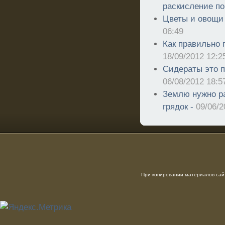
раскисление п
Цветы и овощи 
06:49
Как правильно 
18/09/2012 12:2
Сидераты это п
06/08/2012 18:5
Землю нужно ра
грядок -
09/06/2
При копировании материалов сайт