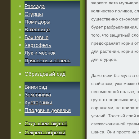
жаркого лета мульчиро
Рассада
количество поливов, с
Огурцы
существенно сэкономит
Помидоры
будет разбрызгивания,
В теплице
того, что защитный сло
Бахчевые
предохраняет корни от
Картофель
для растений, корни к
Лук и чеснок
для огурцов.
Пряности и зелень
Образцовый сад
Даже если бы мульча о
свойством, уже можно 
Виноград
несомненной пользе, н
Земляника
грунт от пересыхания,
Кустарники
сорняками, не прилага
Плодовые деревья
усилий. Толстый слой 
Отдыхаем вкусно
свежескошенной травы 
шанса. Они просто не с
Секреты обрезки