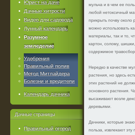
Юрист на даче
мульча и в чем ее пол
Дачные хитрости
любой нетоксичный мат
Видео для садовода
прикрыть почву около 
Лунный календарь
можно использовать к
материалы, так и то, чт
Разумное
картон, солому, шишки,
земледелие
содержимое травосборн
Удобрения
Правильный полив
Нередко в качестве му
Метод Митлайдера
растения, но здесь ес
Болезни и вредители
этих растений не долж
основного растения. Ч
Календарь дачника
высаживают возле деко
деревьями.
Дачные
страницы
Дачники, которые знают
Правильный огород
польза, извлекают эту 