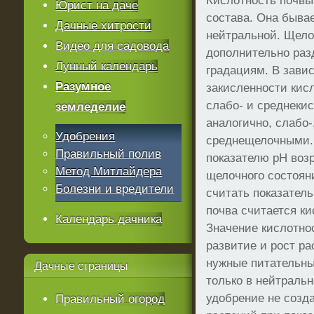
Кислотность почвы
Юрист на даче
состава. Она быва
Дачные хитрости
нейтральной. Щело
Видео для садовода
дополнительно раз
Лунный календарь
градациям. В зави
Разумное
закисленности кис
слабо- и среднеки
земледелие
аналогично, слабо-
Удобрения
среднещелочными. 
Правильный полив
показателю рН возр
Метод Митлайдера
щелочного состоян
Болезни и вредители
считать показатель
почва считается к
Календарь дачника
Значение кислотнос
развитие и рост р
нужные питательны
Дачные
страницы
только в нейтраль
удобрение не созд
Правильный огород