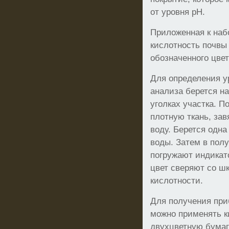
от уровня рН.
Приложенная к наб
кислотность почвы
обозначенного цвет
Для определения у
анализа берется на
уголках участка. П
плотную ткань, за
воду. Берется одна
воды. Затем в пол
погружают индикат
цвет сверяют со ш
кислотности.
Для получения при
можно применять 
двухцветную бумаг