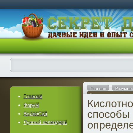
Главная
Разумно
Кислотность почвы и
Главная
Кислотно
Форум
способы
ВидеоСад
определ
Лунный календарь