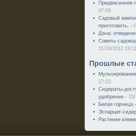
Предвесенняя п
07:09
Садовый компос
приготовить. -
Дача: отведени
Советы садовод
21/10/2012 19:1
Прошлые ст
Мульчирование
17:22
Сидераты-дост
удобрение -
15/
Белая горчица
Эспарцет-сиде
Растение клеве