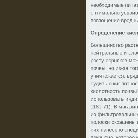
необходимые пита
оптимально усваив
поглощение вредны
Определение кис
Большинство раст
нейтральные и сла
росту сорняков мо
почвы, но из-за тог
уничтожается, вряд
судить о кислотнос
кислотность почвы
использовать инди
1181-71). В магази
из фильтровальных
полоски окрашены 
них нанесено спец
покрытие, которое 