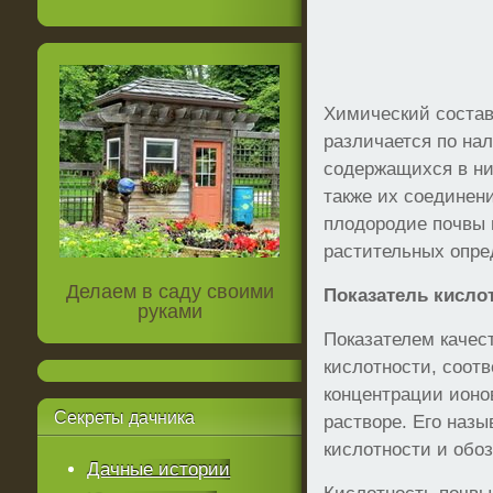
Химический состав
различается по на
содержащихся в ни
также их соединен
плодородие почвы 
растительных опре
Делаем в саду своими
Показатель кисло
руками
Показателем качес
кислотности, соот
концентрации ионо
Секреты
дачника
растворе. Его наз
кислотности и обоз
Дачные истории