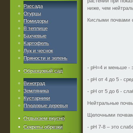
растений при пока
Рассада
ниже, чем нейтрал
Огурцы
Кислыми почвами 
Помидоры
В теплице
Бахчевые
Картофель
Лук и чеснок
Пряности и зелень
- рН=4 и меньше - 
Образцовый сад
- рН от 4 до 5 - ср
Виноград
Земляника
- рН от 5 до 6 - сл
Кустарники
Нейтральные почвы
Плодовые деревья
Щелочными почвам
Отдыхаем вкусно
Секреты обрезки
- рН 7-8 – это сла