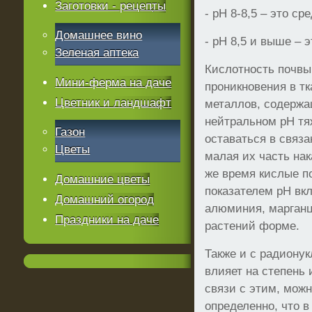
Заготовки - рецепты
- рН 8-8,5 – это с
Домашнее вино
- рН 8,5 и выше – 
Зеленая аптека
Кислотность почвы
Мини-ферма на даче
проникновения в т
Цветник и ландшафт
металлов, содержа
нейтральном рН т
Газон
оставаться в связ
Цветы
малая их часть нак
же время кислые п
Домашние цветы
показателем рН вк
Домашний огород
алюминия, марганц
Праздники на даче
растений форме.
Также и с радиону
влияет на степень 
связи с этим, можн
определенно, что в