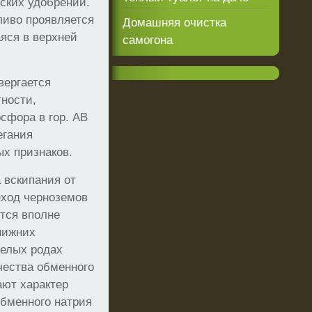
ских удобрений.
ливо проявляется
Домашняя очистка
яся в верхней
самогона
вергается
тности,
сфора в гор. АВ
егания
ых признаков.
 вскипания от
еход черноземов
тся вполне
нижних
делых родах
чества обменного
ают характер
обменного натрия