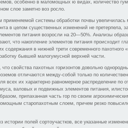
емов, особенно в маломощных ю видах, количество гуму
ном слое заметно воз росло.
м применяемой системы обработки почвы увеличилась
онта в целом существенных изменений не претерпела, з
лементов питания возросли на 20—50%. Анализы образц
вают, что накопление элементов питания происходит гл
их содержания в нижней трети современного пахотного 
работку бывшей малогумусной верхней части.
 что свойства пахотных горизонтов довольно однородн
ноземов отличаются между-собой только по количестве
для всех их характерно равномерное распределение по 
умуса, валовых и подвижных элементов питания, илисто
бразом, припаханная часть гор по своим агрохимическ
ломощным старопахотным слоем, причем резко повысил
из истории полей сортоучастков, все указанные изменен