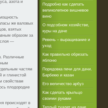
са, азота и
Подробно как сделать
великолепное вишневое
вино
 мощность
апасы же валовых
О подсобном хозяйстве,
ов, взятых
куры на даче
авным образом за
Ревень – выращивание и
«слоя —
уход
Как правильно обрезать
ы. Различные
яблоню
нным
отдельным частям
Порядовка печи для дачи.
й и глинистой
Барбекю и казан
им свойствам
Его величество арбуз
ось плодородие
Как сделать крыльцо
своими руками
ия происходят в
Теплый туалет на даче