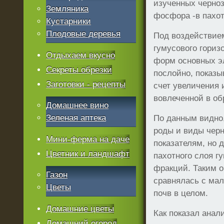
изученных черноз
Земляника
фосфора -в пахот
Кустарники
Плодовые деревья
Под воздействие
гумусового гориз
Отдыхаем вкусно
форм основных э
Секреты обрезки
послойно, показы
Заготовки - рецепты
счет увеличения 
вовлеченной в об
Домашнее вино
Зеленая аптека
По данным видно,
роды и виды чер
Мини-ферма на даче
показателям, но 
Цветник и ландшафт
пахотного слоя г
фракций. Таким о
Газон
сравнялась с ма
Цветы
почв в целом.
Домашние цветы
Как показал анал
Домашний огород