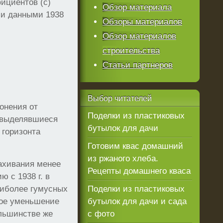
ициентов (с)
Обзор материала
ми данными 1938
Обзоры материалов
Обзор материалов
строительства
Статьи партнеров
Выбор
читателей
онения от
Поделки из пластиковых
о выделявшиеся
бутылок для дачи
 горизонта
Готовим квас домашний
из ржаного хлеба.
ахивания менее
Рецепты домашнего кваса
ю с 1938 г. в
аиболее гумусных
Поделки из пластиковых
ое уменьшение
бутылок для дачи и сада
ольшинстве же
с фото