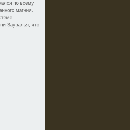
жался по всему
нного магния.
стеме
пи Зауралья, что