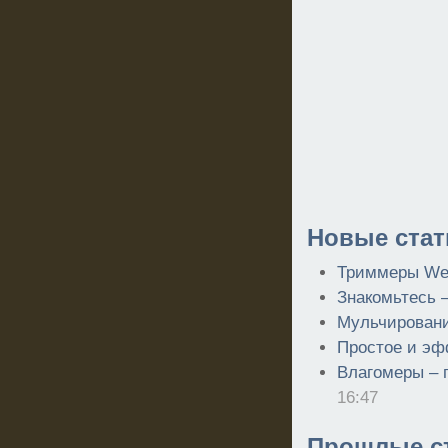
Новые стат
Триммеры Wei
Знакомьтесь –
Мульчирован
Простое и эф
Влагомеры – 
16:47
Прошлые ст