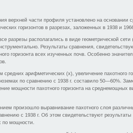
ия верхней части профиля установлено на основании 
еских горизонтов в разрезах, заложенных в 1938 и 1966 
все разрезы располагались в виде геометрической сети 
инструментально. Результаты сравнения, свидетельству
ого горизонта всех изученных почв. Особенно значител
ов.
м средних арифметических (х), увеличение пахотного го
оземах по сравнению с 1938 г. составило 50—60%. Зам
ение мощности пахотного горизонта на среднемощных в
ением произошло выравнивание пахотного слоя различн
авнению с 1938 г. Об этом свидетельствуют результаты
х по мощности.