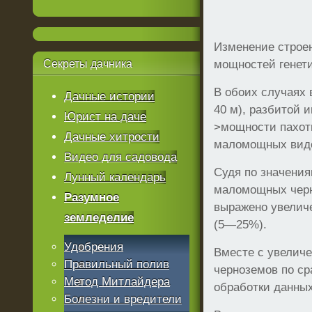
Изменение строен
Секреты
дачника
мощностей генетич
В обоих случаях 
Дачные истории
40 м), разбитой 
Юрист на даче
>мощности пахотн
Дачные хитрости
маломощных вид
Видео для садовода
Судя по значения
Лунный календарь
маломощных черн
Разумное
выражено увелич
земледелие
(5—25%).
Удобрения
Вместе с увелич
Правильный полив
черноземов по ср
Метод Митлайдера
обработки данны
Болезни и вредители