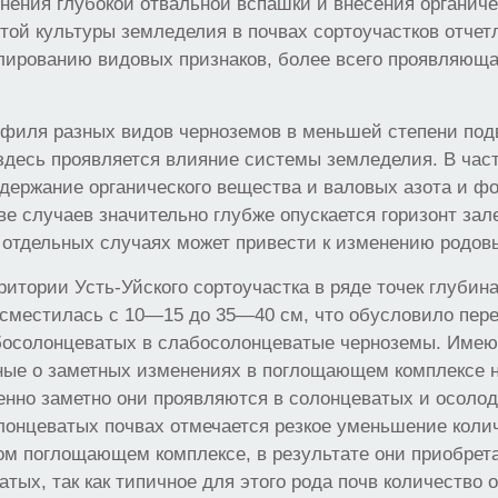
нения глубокой отвальной вспашки и внесения органиче
той культуры земледелия в почвах сортоучастков отчет
лированию видовых признаков, более всего проявляюща
офиля разных видов черноземов в меньшей степени под
здесь проявляется влияние системы земледелия. В час
держание органического вещества и валовых азота и фо
ве случаев значительно глубже опускается горизонт зал
в отдельных случаях может привести к изменению родов
ритории Усть-Уйского сортоучастка в ряде точек глубина
 сместилась с 10—15 до 35—40 см, что обусловило пер
босолонцеватых в слабосолонцеватые черноземы. Имею
ные о заметных изменениях в поглощающем комплексе 
енно заметно они проявляются в солонцеватых и осоло
лонцеватых почвах отмечается резкое уменьшение коли
ом поглощающем комплексе, в результате они приобрет
атых, так как типичное для этого рода почв количество 