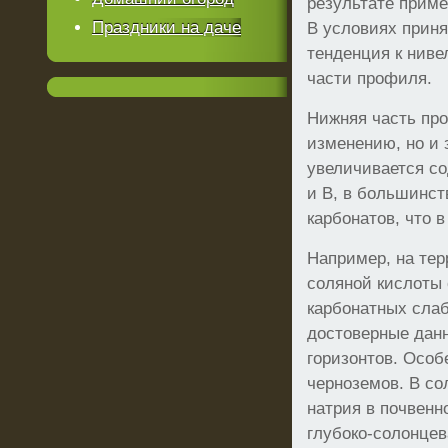
результате приме
Праздники на даче
В условиях приня
тенденция к ниве
части профиля.
Нижняя часть пр
изменению, но и 
увеличивается со
и В, в большинст
карбонатов, что 
Например, на тер
соляной кислоты
карбонатных сла
достоверные дан
горизонтов. Особ
черноземов. В со
натрия в почвенн
глубоко-солонцев