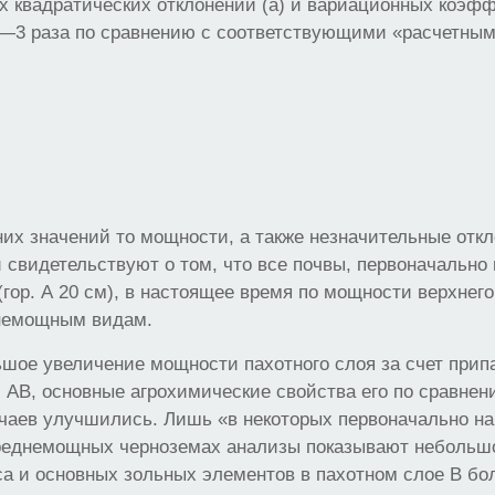
 квадратических отклонений (а) и вариационных коэфф
—3 раза по сравнению с соответствующими «расчетны
их значений то мощности, а также незначительные откл
 свидетельствуют о том, что все почвы, первоначальн
гор. А 20 см), в настоящее время по мощности верхнего
днемощным видам.
шое увеличение мощности пахотного слоя за счет прип
. АВ, основные агрохимические свойства его по сравнени
чаев улучшились. Лишь «в некоторых первоначально н
еднемощных черноземах анализы показывают небольш
а и основных зольных элементов в пахотном слое В б