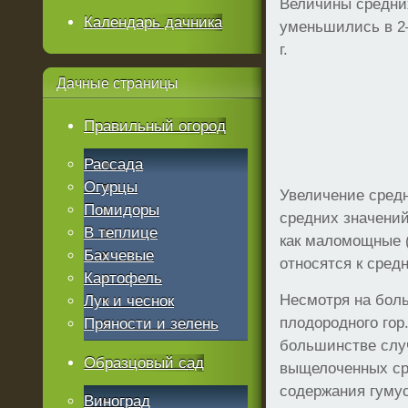
Величины средних
Календарь дачника
уменьшились в 2
г.
Дачные
страницы
Правильный огород
Рассада
Огурцы
Увеличение средн
Помидоры
средних значений
В теплице
как маломощные (
Бахчевые
относятся к сре
Картофель
Несмотря на боль
Лук и чеснок
плодородного гор
Пряности и зелень
большинстве слу
Образцовый сад
выщелоченных ср
содержания гумус
Виноград