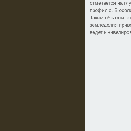
отмечается на гл
профилю. В осоло
Таким образом, х
земледелия прив
ведет к нивелиро