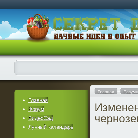
Главная
Разумн
Главная
Изменен
Форум
чернозе
ВидеоСад
Лунный календарь