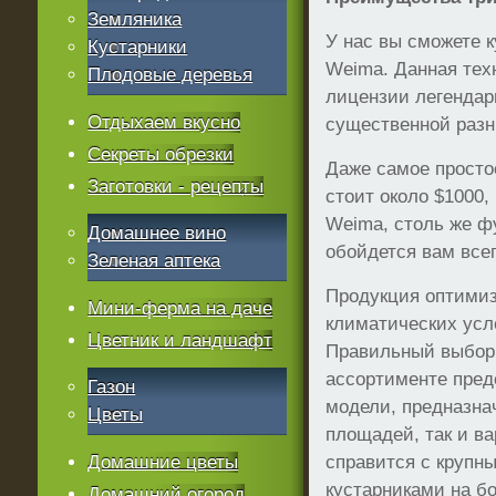
Земляника
У нас вы сможете 
Кустарники
Weima. Данная тех
Плодовые деревья
лицензии легендар
Отдыхаем вкусно
существенной разн
Секреты обрезки
Даже самое просто
Заготовки - рецепты
стоит около $1000,
Weima, столь же ф
Домашнее вино
обойдется вам всег
Зеленая аптека
Продукция оптимиз
Мини-ферма на даче
климатических усл
Цветник и ландшафт
Правильный выбор 
ассортименте пре
Газон
модели, предназн
Цветы
площадей, так и в
Домашние цветы
справится с крупн
кустарниками на б
Домашний огород