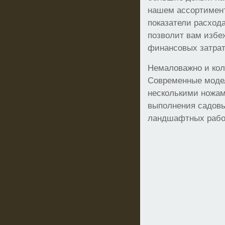
нашем ассортимен
показатели расхода
позволит вам избе
финансовых затрат
Немаловажно и кол
Современные моде
несколькими ножам
выполнения садовы
ландшафтных рабо