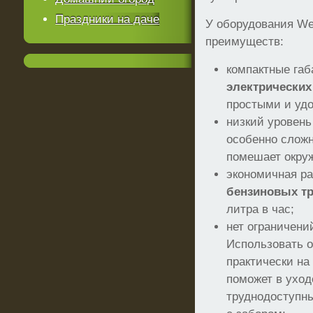
Праздники на даче
У оборудования We
преимуществ:
компактные га
электрически
простыми и уд
низкий уровень
особенно слож
помешает окр
экономичная ра
бензиновых т
литра в час;
нет ограничени
Использовать 
практически на
поможет в уход
труднодоступны