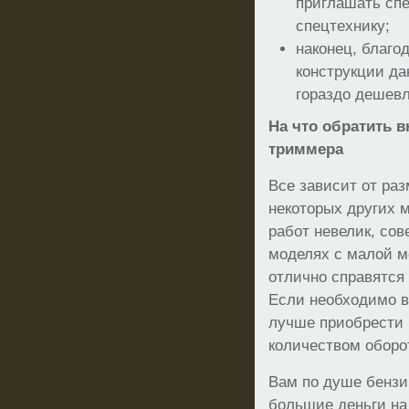
приглашать сп
спецтехнику;
наконец, благо
конструкции да
гораздо дешевл
На что обратить 
триммера
Все зависит от раз
некоторых других 
работ невелик, сов
моделях с малой м
отлично справятся
Если необходимо в
лучше приобрести
количеством оборот
Вам по душе бензи
большие деньги на