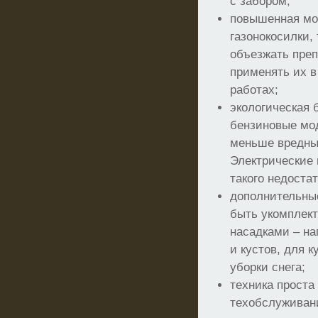
с забором;
повышенная мо
газонокосилки,
объезжать преп
применять их 
работах;
экологическая 
бензиновые мо
меньше вредных
Электрические
такого недостат
дополнительны
быть укомплек
насадками – на
и кустов, для 
уборки снега;
техника проста
техобслуживан