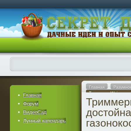
Главная
Разумно
Триммеры Weima: дос
Главная
Триммер
Форум
достойна
ВидеоСад
газоноко
Лунный календарь