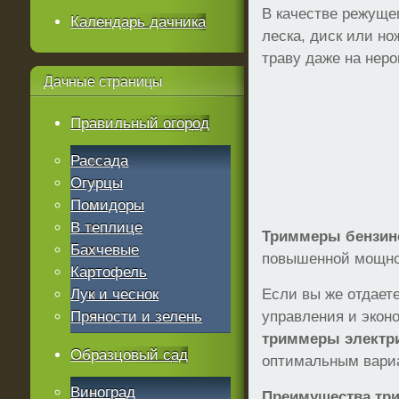
В качестве режуще
Календарь дачника
леска, диск или но
траву даже на неро
Дачные
страницы
Правильный огород
Рассада
Огурцы
Помидоры
В теплице
Триммеры бензи
Бахчевые
повышенной мощно
Картофель
Лук и чеснок
Если вы же отдает
Пряности и зелень
управления и экон
триммеры электр
Образцовый сад
оптимальным вари
Виноград
Преимущества тр