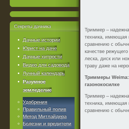
Секреты
дачника
Триммер – надежна
техника, имеющая
Дачные истории
сравнению с обычн
Юрист на даче
качестве режущего
Дачные хитрости
леска, диск или но
Видео для садовода
траву даже на неро
Лунный календарь
Триммеры
Weima:
Разумное
газонокосилке
земледелие
Триммер – надежна
Удобрения
техника, имеющая
Правильный полив
сравнению с обычн
Метод Митлайдера
Болезни и вредители