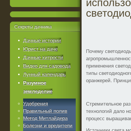
использ
светодио
Секреты
дачника
Дачные истории
Юрист на даче
Почему светодиоды
Дачные хитрости
агропромышленнос
Видео для садовода
применения светод
типы светодиодног
Лунный календарь
оранжерей. Принци
Разумное
земледелие
Удобрения
Стремительное раз
Правильный полив
технологий дало н
Метод Митлайдера
процесс выращиван
Болезни и вредители
Источники света мо