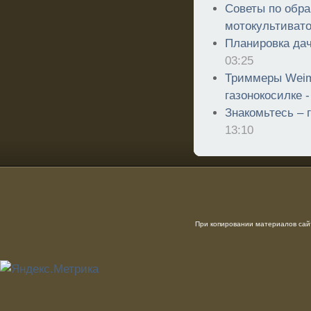
Советы по обра
мотокультиват
Планировка дач
03:25
Триммеры Weim
газонокосилке 
Знакомьтесь – 
13:10
При копировании материалов сайт