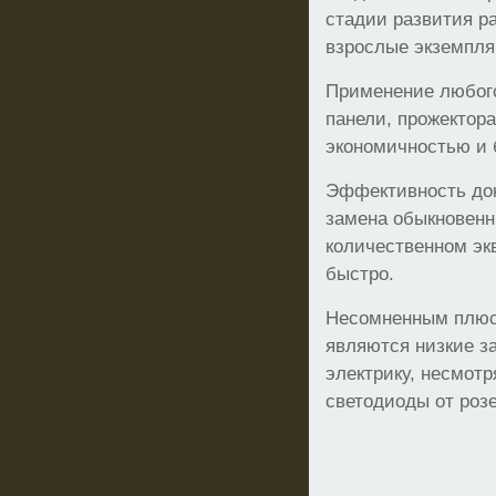
стадии развития р
взрослые экземпля
Применение любого
панели, прожектора
экономичностью и 
Эффективность док
замена обыкновенн
количественном эк
быстро.
Несомненным плюс
являются низкие з
электрику, несмотр
светодиоды от розе