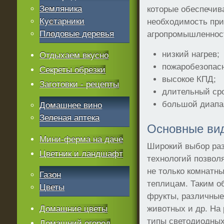
Земляника
которые обеспечив
Кустарники
необходимость при
Плодовые деревья
агропромышленнос
низкий нагрев;
Отдыхаем вкусно
пожаробезопас
Секреты обрезки
высокое КПД;
Заготовки - рецепты
длительный сро
большой диапаз
Домашнее вино
Зеленая аптека
Основные ви
Мини-ферма на даче
Широкий выбор ра
Цветник и ландшафт
технологий позвол
не только комнатн
Газон
теплицам. Таким 
Цветы
фрукты, различные
Домашние цветы
животных и др. На
типы светодиодных
Домашний огород