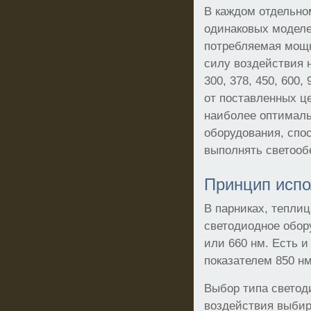
В каждом отдельно
одинаковых моделе
потребляемая мощн
силу воздействия на
300, 378, 450, 600,
от поставленных ц
наиболее оптималь
оборудования, спо
выполнять светооб
Принцип исп
В парниках, тепли
светодиодное обор
или 660 нм. Есть 
показателем 850 нм
Выбор типа светод
воздействия выбир