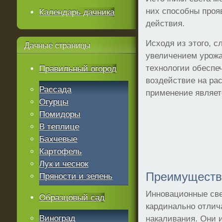
них способны проя
Календарь дачника
действия.
Исходя из этого, 
Дачные
страницы
увеличением урожа
технологии обеспе
Правильный огород
воздействие на ра
Рассада
применение являет
Огурцы
Помидоры
В теплице
Бахчевые
Картофель
Лук и чеснок
Преимуществ
Пряности и зелень
Инновационные св
Образцовый сад
кардинально отлич
Виноград
накаливания. Они 