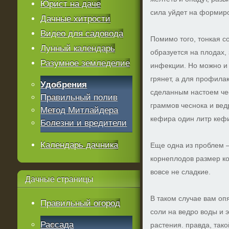
Юрист на даче
сила уйдет на формир
Дачные хитрости
Видео для садовода
Помимо того, тонкая с
Лунный календарь
образуется на плодах,
Разумное земледелие
инфекции. Но можно и 
грянет, а для профила
Удобрения
сделанным настоем чес
Правильный полив
граммов чеснока и вед
Метод Митлайдера
кефира один литр кефи
Болезни и вредители
Календарь дачника
Еще одна из проблем —
корнеплодов размер ко
вовсе не сладкие.
Дачные
страницы
В таком случае вам оп
Правильный огород
соли на ведро воды и 
Рассада
растения. правда, так