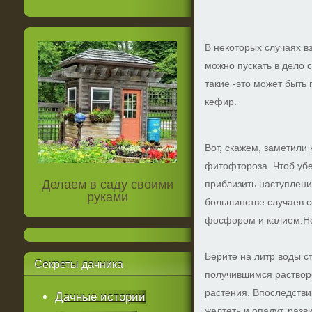
В некоторых случаях в
можно пускать в дело
такие -это может быть 
кефир.
Вот, скажем, заметили
фитофтороза. Чтоб уб
Делаем в саду своими
приблизить наступлени
руками
большинстве случаев 
фосфором и калием.Но
Берите на литр воды с
Секреты
дачника
получившимся раство
растения. Впоследстви
Дачные истории
желтеть и опадут, разв