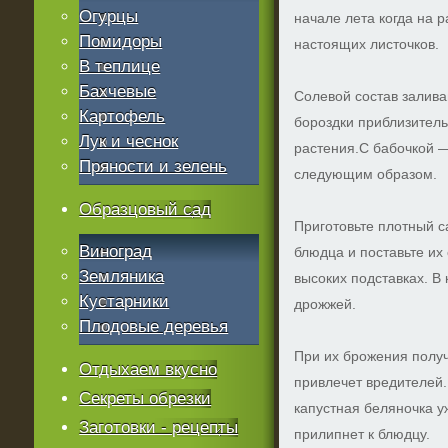
Огурцы
начале лета когда на 
Помидоры
настоящих листочков.
В теплице
Бахчевые
Солевой состав залива
Картофель
бороздки приблизитель
Лук и чеснок
растения.С бабочкой 
Пряности и зелень
следующим образом.
Образцовый сад
Приготовьте плотный с
Виноград
блюдца и поставьте их 
Земляника
высоких подставках. В
Кустарники
дрожжей.
Плодовые деревья
При их брожения получ
Отдыхаем вкусно
привлечет вредителей.
Секреты обрезки
капустная беляночка у
Заготовки - рецепты
прилипнет к блюдцу.