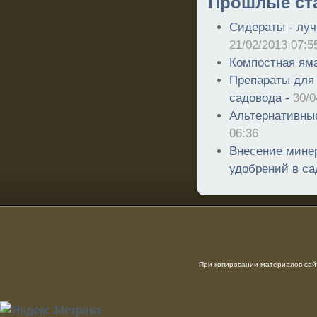
Прошлые ст
Сидераты - луч
21/02/2013 07:5
Компостная ям
Препараты для 
садовода -
30/0
Альтернативны
06:36
Внесение мине
удобрений в са
При копировании материалов сайт