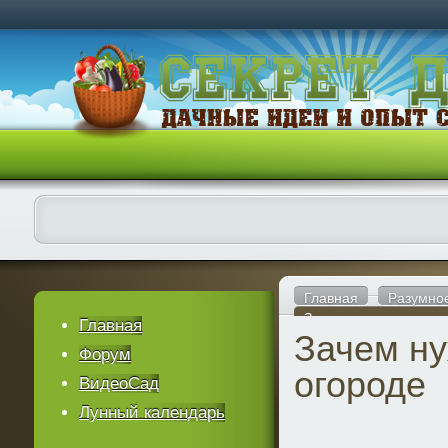
Главная
Разумно
Зачем нужна соль на
Главная
Зачем ну
Форум
огороде
ВидеоСад
Лунный календарь