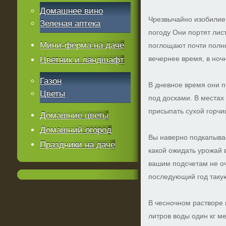
Домашнее вино
Чрезвычайно изобилие
Зеленая аптека
погоду Они портят лис
Мини-ферма на даче
поглощают почти полно
вечернее время, в ноч
Цветник и ландшафт
Газон
В дневное время они пр
Цветы
под досками. В местах
присыпать сухой горчи
Домашние цветы
Домашний огород
Вы наверно подкапывае
Праздники на даче
какой ожидать урожай 
вашим подсчетам не оч
последующий год таку
В чесночном растворе 
литров воды один кг м