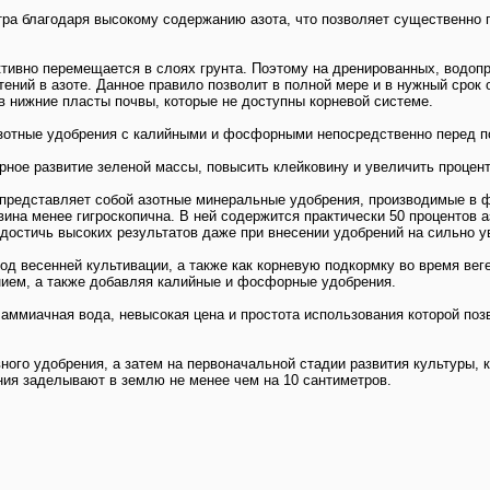
ра благодаря высокому содержанию азота, что позволяет существенно 
ктивно перемещается в слоях грунта. Поэтому на дренированных, водо
ений в азоте. Данное правило позволит в полной мере и в нужный срок
в нижние пласты почвы, которые не доступны корневой системе.
зотные удобрения с калийными и фосфорными непосредственно перед п
ное развитие зеленой массы, повысить клейковину и увеличить процент
редставляет собой азотные минеральные удобрения, производимые в ф
вина менее гигроскопична. В ней содержится практически 50 процентов 
остичь высоких результатов даже при внесении удобрений на сильно у
од весенней культивации, а также как корневую подкормку во время в
нием, а также добавляя калийные и фосфорные удобрения.
аммиачная вода, невысокая цена и простота использования которой поз
ого удобрения, а затем на первоначальной стадии развития культуры, к
ния заделывают в землю не менее чем на 10 сантиметров.