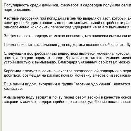
Популярность среди дачников, фермеров и садоводов получила селит
норм внесения.
Азотные удобрения при попадании в землю выделяют азот, который а
селитру необходимо вносить во время максимальной потребности раст
одновременно исключить перерасход удобрения из-за его вымывания 
Эффективность подкормки можно повысить, механически смешивая а
Применение нитрата аммония для подкормки позволяет обеспечить бур
Следующим востребованным веществом является мочевина, которая п
цвета, легко растворимых в воде. В отличие от нитрата аммония моче
устойчивостью к вымыванию. Благодаря указанным свойствам можно д
Карбамид следует вносить в качестве предпосевной подкормки в пери
добиться, совмещая на кислых почвах мочевину вместе с известкова
Еще одним видом, входящим в группу "азотные удобрения", является 
хозяйстве.
Аммиачную воду вводят в почву перед севом весной в качестве основн
сохранить аммиак, содержащийся в растворе, удобрение после внесе