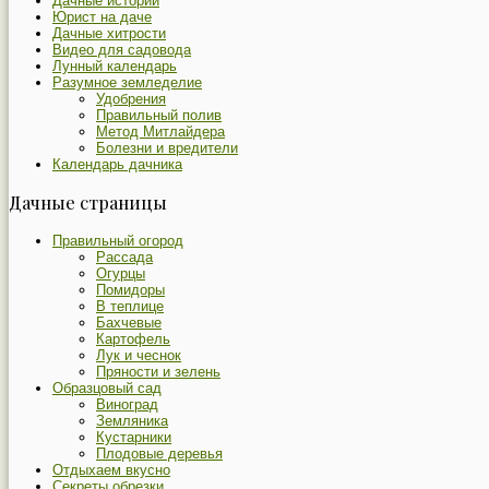
Дачные истории
Юрист на даче
Дачные хитрости
Видео для садовода
Лунный календарь
Разумное земледелие
Удобрения
Правильный полив
Метод Митлайдера
Болезни и вредители
Календарь дачника
Дачные страницы
Правильный огород
Рассада
Огурцы
Помидоры
В теплице
Бахчевые
Картофель
Лук и чеснок
Пряности и зелень
Образцовый сад
Виноград
Земляника
Кустарники
Плодовые деревья
Отдыхаем вкусно
Секреты обрезки