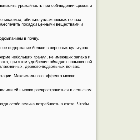
повысить урожайность при соблюдении сроков и
проницаемых, обильно увлажняемых почвах
 обеспечить посадки ценными веществами и
одсыпанием в почву.
ное содержание белков в зерновых культурах.
орме небольших гранул, не имеющих запаха и
азота, при этом удобрение обладает повышенной
влажненных, дерново-подзольных почвах.
егетации. Максимального эффекта можно
волили ей широко распространиться в сельском
огда особо велика потребность в азоте. Чтобы