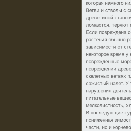
которая намного ни
Ветви и стволы с 
древесиной станов
ломаются, теряют 
Если повреждена с
растения обычно р
зависимости от ст
некоторое время у
поврежденные моро
повреждении древе
скелетных ветвях 
сажистый налет. У 
нарушения деятель
питательные вещес
мелколистность, хл
В последующие сур
пониженная зимост
части, но и корнев