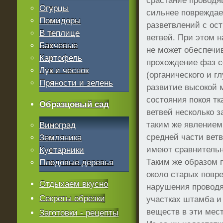
срастание проводя
Огурцы
сильнее повреждае
Помидоры
разветвлений с ос
В теплице
ветвей. При этом 
Бахчевые
не может обеспечи
Картофель
прохождение фаз с
Лук и чеснок
(органического и г
Пряности и зелень
развитие высокой 
состояния покоя тк
Образцовый сад
ветвей несколько 
таким же явлением
Виноград
средней части ветв
Земляника
имеют сравнительн
Кустарники
Таким же образом 
Плодовые деревья
около старых повре
Отдыхаем вкусно
нарушения провод
Секреты обрезки
участках штамба и
веществ в эти мес
Заготовки - рецепты