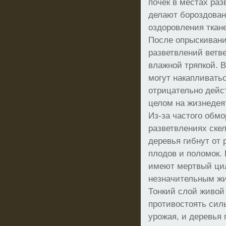
почек в местах ра
делают бороздован
оздоровления ткан
После опрыскиван
разветвлений ветв
влажной тряпкой. В
могут накапливать
отрицательно дейс
целом на жизнедеят
Из-за частого обм
разветвлениях скел
деревья гибнут от
плодов и поломок.
имеют мертвый ци
незначительным жи
Тонкий слой живой
противостоять сил
урожая, и деревья 