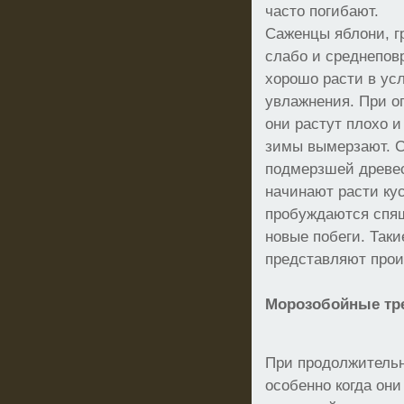
часто погибают.
Саженцы яблони, г
слабо и среднепов
хорошо расти в ус
увлажнения. При о
они растут плохо 
зимы вымерзают. 
подмерзшей древес
начинают расти ку
пробуждаются спящ
новые побеги. Так
представляют прои
Морозобойные тр
При продолжитель
особенно когда они