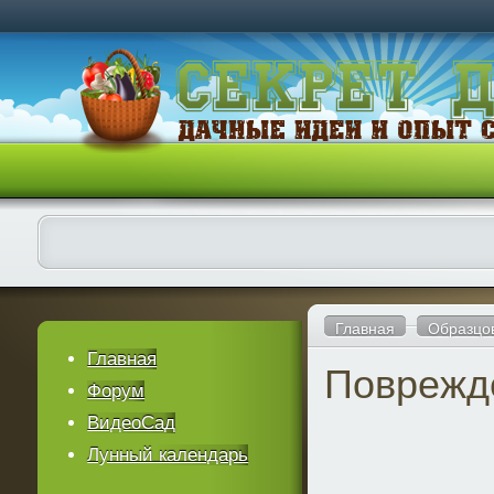
Главная
Образцо
Главная
Поврежд
Форум
ВидеоСад
Лунный календарь