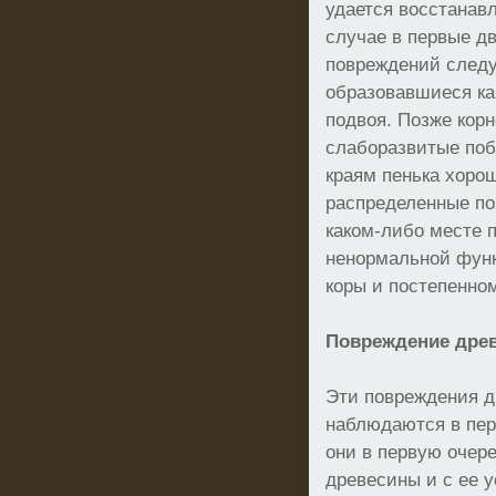
удается восстанавл
случае в первые дв
повреждений следу
образовавшиеся как
подвоя. Позже кор
слаборазвитые поб
краям пенька хоро
распределенные по
каком-либо месте п
ненормальной функ
коры и постепенно
Повреждение дре
Эти повреждения д
наблюдаются в пер
они в первую очер
древесины и с ее 