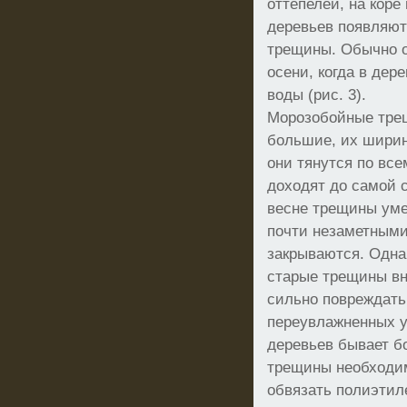
оттепелей, на коре
деревьев появляют
трещины. Обычно 
осени, когда в дер
воды (рис. 3).
Морозобойные тре
большие, их ширин
они тянутся по все
доходят до самой 
весне трещины ум
почти незаметными
закрываются. Одн
старые трещины вн
сильно повреждать
переувлажненных у
деревьев бывает 
трещины необходи
обвязать полиэтил