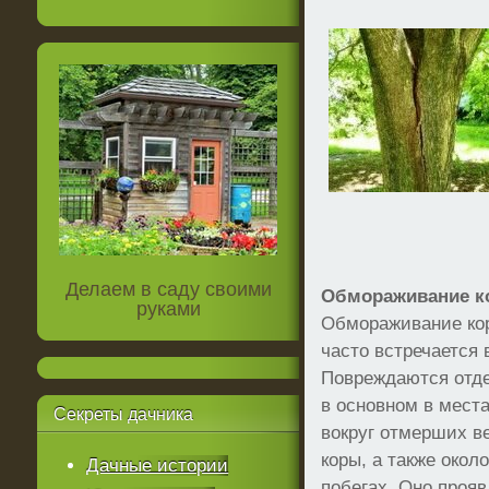
Делаем в саду своими
Обмораживание 
руками
Обмораживание ко
часто встречается 
Повреждаются отде
в основном в мест
Секреты
дачника
вокруг отмерших в
коры, а также окол
Дачные истории
побегах. Оно прояв