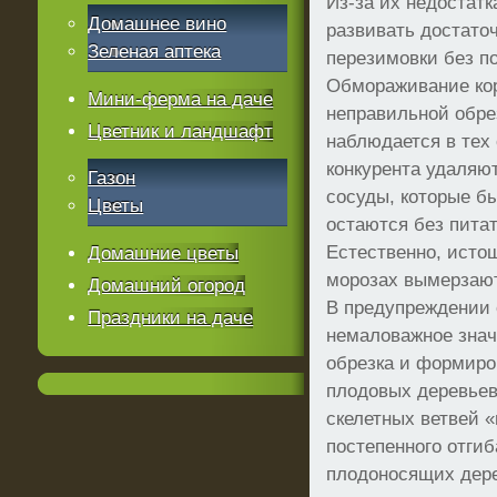
Из-за их недостатк
Домашнее вино
развивать достато
Зеленая аптека
перезимовки без п
Обмораживание кор
Мини-ферма на даче
неправильной обре
Цветник и ландшафт
наблюдается в тех 
конкурента удаляю
Газон
сосуды, которые б
Цветы
остаются без пита
Естественно, исто
Домашние цветы
морозах вымерзают
Домашний огород
В предупреждении
Праздники на даче
немаловажное знач
обрезка и формиро
плодовых деревьев
скелетных ветвей 
постепенного отгиб
плодоносящих дере