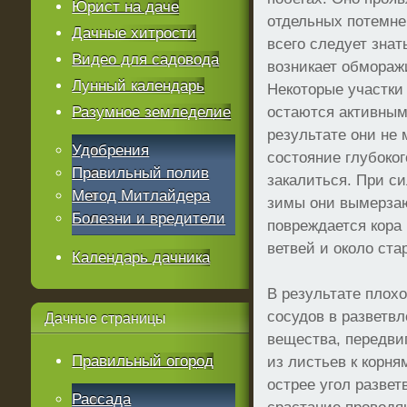
Юрист на даче
отдельных потемне
Дачные хитрости
всего следует знат
Видео для садовода
возникает обмораж
Лунный календарь
Некоторые участки
Разумное земледелие
остаются активным
результате они не 
Удобрения
состояние глубоког
Правильный полив
закалиться. При с
Метод Митлайдера
зимы они вымерзаю
Болезни и вредители
повреждается кора
ветвей и около ст
Календарь дачника
В результате плох
сосудов в разветв
Дачные
страницы
вещества, передв
Правильный огород
из листьев к корня
острее угол развет
Рассада