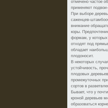
отмечено частое о
применяют подвои
При выборе деревь
саженцев-штамбооб
внимание обращать
коры. Предпочтени
формам, у которых
отходят под прямым
обладает наибольш
плодоносит.
В некоторых случа
устойчивость, проч
плодовых деревьев
промежуточных пр
сортов в разветвле
Бывает, что у поч
кроной деревьев м
образоваться корне