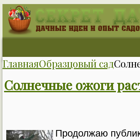
Главная
Образцовый сад
Солн
Солнечные ожоги рас
Продолжаю публико