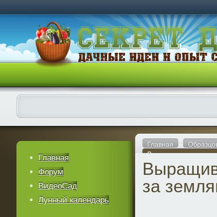
Главная
Образцо
Выращивание и уход 
Главная
Выращив
Форум
за земля
ВидеоСад
Лунный календарь