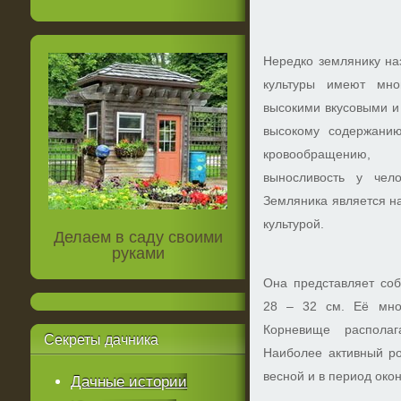
Нередко землянику на
культуры имеют мно
высокими вкусовыми и
высокому содержанию
кровообращению, 
выносливость у чело
Земляника является н
культурой.
Делаем в саду своими
руками
Она представляет соб
28 – 32 см. Её мног
Корневище располаг
Секреты
дачника
Наиболее активный ро
весной и в период ок
Дачные истории