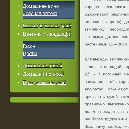
Домашнее вино
хорошо заправить
Зеленая аптека
Высаживают земляник
половины апреля) до
Мини-ферма на даче
землянику необход
Цветник и ландшафт
которыми должно сост
растениями 15 – 30см.
Газон
Цветы
Для высадки земляник
Домашние цветы
заливают ее водой с 
Домашний огород
2,5 - 3 погонных ме
внимание, чтобы корни
Праздники на даче
аккуратно обжимают
присыпать сухой зем
правильно высаженно
должно находиться на
наиболее трудоёмким р
Землянику необходимо