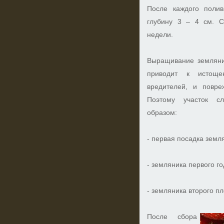
После каждого поли
глубину 3 – 4 см. С
недели.
Выращивание земляни
приводит к истоще
вредителей, и повре
Поэтому участок сл
образом:
- первая посадка земл
- земляника первого г
- земляника второго п
После сбора