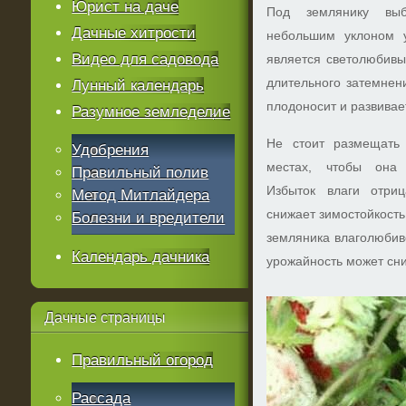
Юрист на даче
Под землянику вы
Дачные хитрости
небольшим уклоном уч
Видео для садовода
является светолюбивы
длительного затемнен
Лунный календарь
плодоносит и развивае
Разумное земледелие
Не стоит размещать 
Удобрения
местах, чтобы она 
Правильный полив
Избыток влаги отриц
Метод Митлайдера
снижает зимостойкость
Болезни и вредители
земляника влаголюбиво
Календарь дачника
урожайность может сни
Дачные
страницы
Правильный огород
Рассада