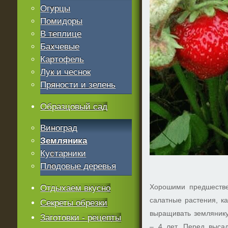
Огурцы
Помидоры
В теплице
Бахчевые
Картофель
Лук и чеснок
Пряности и зелень
Образцовый сад
Виноград
Земляника
Кустарники
Плодовые деревья
Хорошими предшестве
Отдыхаем вкусно
салатные растения, ка
Секреты обрезки
выращивать землянику
Заготовки - рецепты
– 4 лет. Перед выса