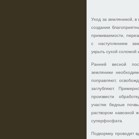
Уход за земляникой, в
создании благоприятн
приживаемости, перез
с наступлением зам
укрыть сухой соломой 
Ранней весной пос
земляники необходим
поправляют, освобожд
заглубляют. Пример
произвести обработ
участке бедные почв
раствором навозной ж
суперфосфата.
Подкормку проводят вд