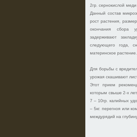
2гр. сернокислой меди 
Данный состав микроэ
рост растения, размер
окончания сбора у
задерживают заклад
следующего года, сн
материнское растение
Для борьбы с вредите
урожая скашивают лист
Этот прием рекоменд
которым свыше 2-х лет.
7 – 10гр. калийных уд
– 5кг. перегноя или к
междурядий на глубину