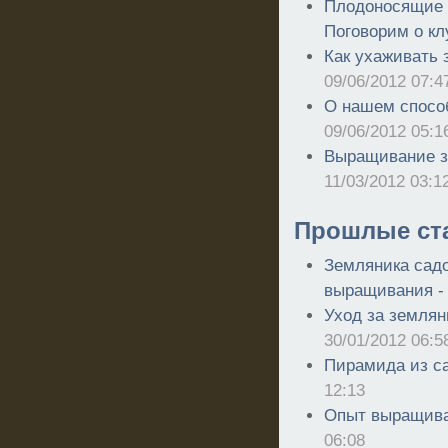
Плодоносящие г
Поговорим о кл
Как ухаживать 
09/06/2012 07:4
О нашем спосо
09/06/2012 05:1
Выращивание зе
11/03/2012 03:1
Прошлые ст
Земляника садо
выращивания 
Уход за землян
30/01/2012 06:5
Пирамида из с
12:13
Опыт выращива
06:08