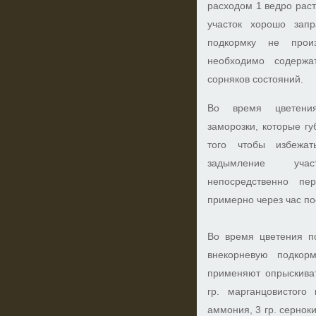
расходом 1 ведро раст
участок хорошо зап
подкормку не произ
необходимо содерж
сорняков состояний.
Во время цветени
заморозки, которые г
того чтобы избежат
задымление уча
непосредственно пе
примерно через час по
Во время цветения п
внекорневую подкор
применяют опрыскиват
гр. марганцовистого 
аммония, 3 гр. серноки