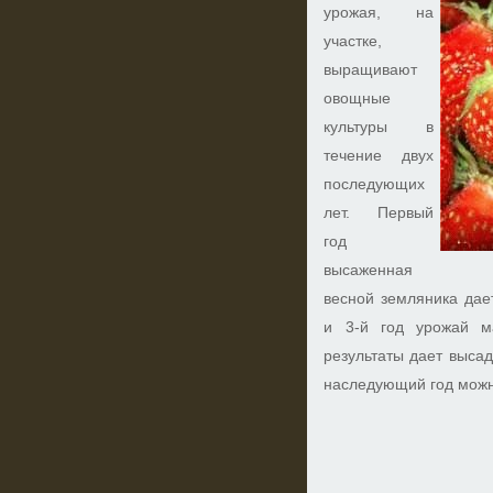
урожая, на
участке,
выращивают
овощные
культуры в
течение двух
последующих
лет. Первый
год
высаженная
весной земляника дае
и 3-й год урожай м
результаты дает высад
наследующий год можн