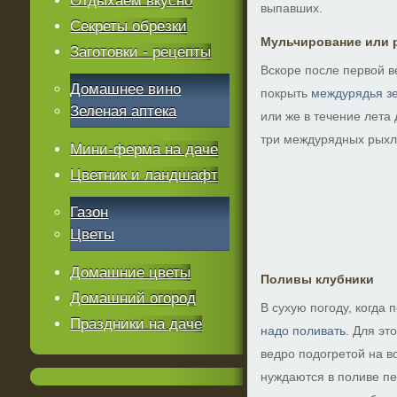
Отдыхаем вкусно
выпавших.
Секреты обрезки
Мульчирование или 
Заготовки - рецепты
Вскоре после первой в
Домашнее вино
покрыть
междурядья з
Зеленая аптека
или же в течение лета 
три междурядных рыхл
Мини-ферма на даче
Цветник и ландшафт
Газон
Цветы
Домашние цветы
Поливы клубники
Домашний огород
В сухую погоду, когда 
Праздники на даче
надо поливать
. Для эт
ведро подогретой на в
нуждаются в поливе пе