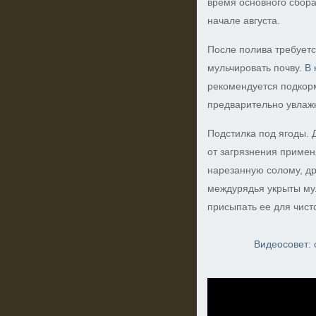
время основного сбора 
начале августа.
После полива требуетс
мульчировать почву
. В
рекомендуется подкор
предварительно увлаж
Подстилка под ягоды. 
от загрязнения примен
нарезанную солому, дре
междурядья укрыты мул
присыпать ее для чист
Видеосовет: 