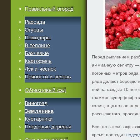
Правильный огород
Рассада
Огурцы
Помидоры
В теплице
Бахчевые
Перед рыхлением разб
Картофель
аммиачную селитру — 
Лук и чеснок
погонных метров ряда.
Пряности и зелень
ряда делают бороздоч
ней на каждые 10 пог
Образцовый сад
граммов суперфосфата
Виноград
калия, тщательно пер
Земляника
рассыпчатого, просеян
Кустарники
Плодовые деревья
Все это затем закрыва
время проводят
подса