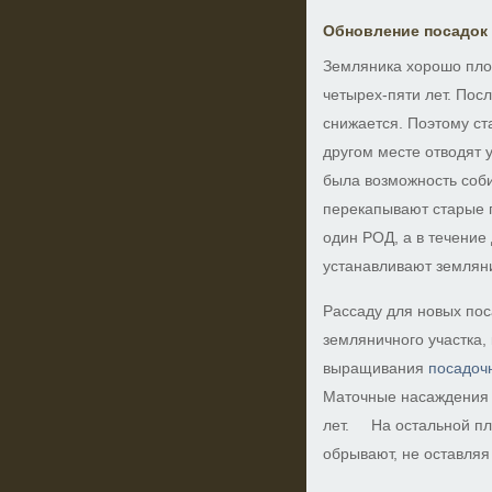
Обновление посадок
Земляника хорошо пло
четырех-пяти лет. Посл
снижается. Поэтому ст
другом месте отводят 
была возможность соби
перекапывают старые 
один РОД, а в течение д
устанавливают землян
Рассаду для новых пос
земляничного участка,
выращивания
посадоч
Маточные насаждения 
лет. На остальной пл
обрывают, не оставляя