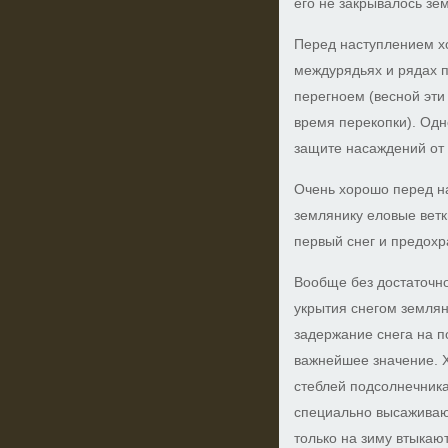
его не закрывалось зе
Перед наступлением х
междурядьях и рядах 
перегноем (весной эти
время перекопки). Од
защите насаждений от
Очень хорошо перед н
землянику еловые ветк
первый снег и предохр
Вообще без достаточно
укрытия снегом землян
задержание снега на п
важнейшее значение. 
стеблей подсолнечника
специально высаживаю
только на зиму втыкаю