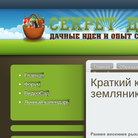
Главная
Образцо
Краткий курс ухода з
Главная
Краткий 
Форум
земляни
ВидеоСад
Лунный календарь
Раннее весеннее рых