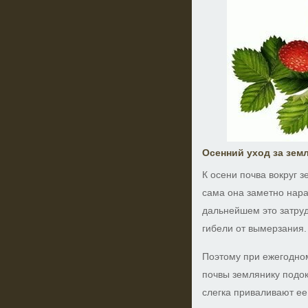
Осенний уход за зем
К осени почва вокруг 
сама она заметно нара
дальнейшем это затруд
гибели от вымерзания.
Поэтому при ежегодно
почвы землянику подоку
слегка приваливают ее 