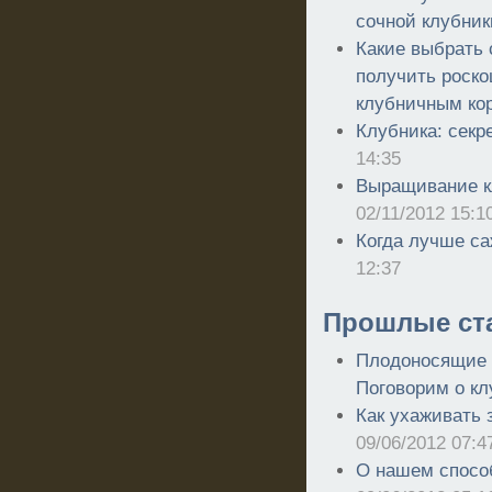
сочной клубник
Какие выбрать 
получить роско
клубничным ко
Клубника: сек
14:35
Выращивание к
02/11/2012 15:1
Когда лучше са
12:37
Прошлые ст
Плодоносящие г
Поговорим о кл
Как ухаживать 
09/06/2012 07:4
О нашем спосо