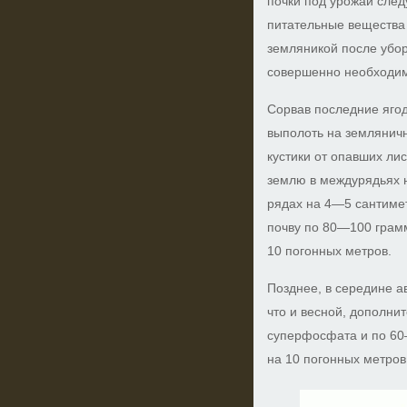
почки под урожай сле
питательные вещества 
земляникой после убор
совершенно необходим
Сорвав последние яго
выполоть на земляничн
кустики от опавших ли
землю в междурядьях 
рядах на 4—5 сантиме
почву по 80—100 грам
10 погонных метров.
Позднее, в середине а
что и весной, дополни
суперфосфата и по 60
на 10 погонных метров