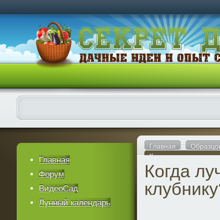
Главная
Образцо
Когда лучше сажать к
Главная
Когда лу
Форум
клубнику
ВидеоСад
Лунный календарь