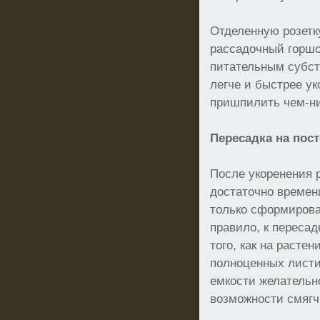
Отделенную розет
рассадочный горшо
питательным субст
легче и быстрее ук
пришпилить чем-ни
Пересадка на пос
После укоренения 
достаточно времен
только сформировал
правило, к пересад
того, как на расте
полноценных листи
емкости желательн
возможности смягч