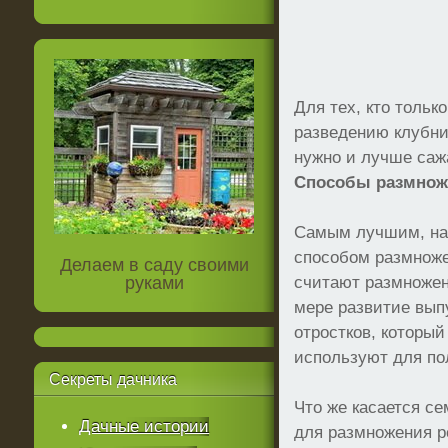
Для тех, кто тольк
разведению клубник
нужно и лучше сажа
Способы размнож
Самым лучшим, на
способом размнож
Делаем в саду своими
руками
считают размножен
мере развитие вып
отростков, который
используют для по
Секреты
дачника
Что же касается с
Дачные истории
для размножения р