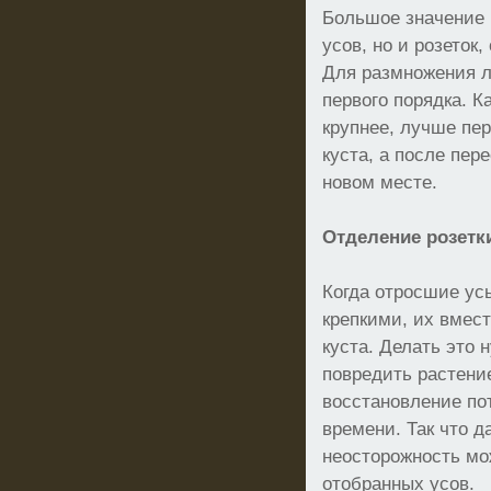
Большое значение 
усов, но и розеток,
Для размножения л
первого порядка. К
крупнее, лучше пе
куста, а после пе
новом месте.
Отделение розетк
Когда отросшие ус
крепкими, их вмест
куста. Делать это 
повредить растение
восстановление по
времени. Так что 
неосторожность мо
отобранных усов.