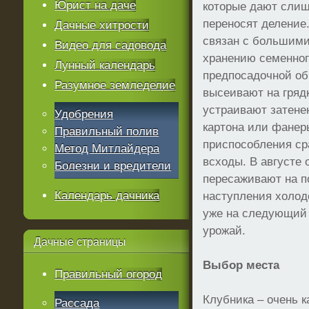
Юрист на даче
которые дают слиш
переносят деление
Дачные хитрости
связан с большими
Видео для садовода
хранению семенного
Лунный календарь
предпосадочной об
Разумное земледелие
высеивают на грядк
устраивают затенен
Удобрения
картона или фанер
Правильный полив
приспособления сра
Метод Митлайдера
всходы. В августе 
Болезни и вредители
пересаживают на п
Календарь дачника
наступления холодо
уже на следующий 
урожай.
Дачные
страницы
Выбор места
Правильный огород
Клубника – очень к
Рассада