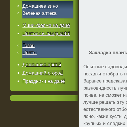
Домашнее вино
Зеленая аптека
Мини-ферма на даче
Цветник и ландшафт
Газон
Цветы
Закладка плант
Домашние цветы
Опытные садоводы
Домашний огород
посадки отобрать н
Заранее предсказат
Праздники на даче
разновидность луч
почве, не сможет 
лучше решать эту 
естественного отбо
ясно, какие кусты 
крупных и сладких 