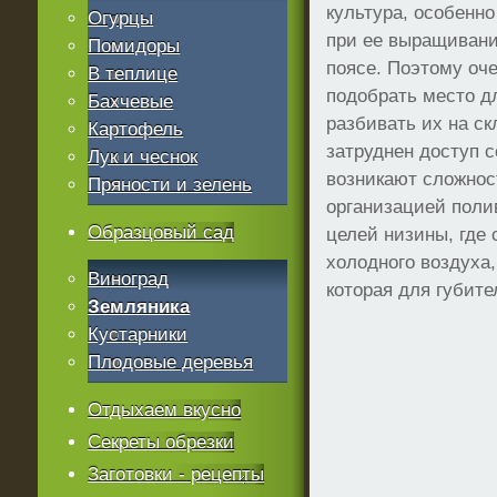
культура, особенно
Огурцы
при ее выращиван
Помидоры
поясе. Поэтому оч
В теплице
подобрать место д
Бахчевые
разбивать их на ск
Картофель
затруднен доступ 
Лук и чеснок
возникают сложнос
Пряности и зелень
организацией поли
Образцовый сад
целей низины, где
холодного воздуха,
Виноград
которая для губите
Земляника
Кустарники
Плодовые деревья
Отдыхаем вкусно
Секреты обрезки
Заготовки - рецепты