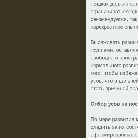
грядках должно ост
ограничиваться од
рекомендуется, так
перекрестное опыл
Высаживать разные
группами, оставля
свободного простр
нормального развит
того, чтобы избеж
усов, что в дальн
стать причиной тр
Отбор усов на по
По мере развития 
следить за их сос
сформированных от