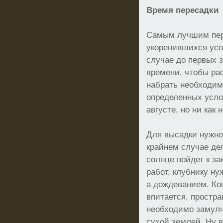
Время пересадки
Самым лучшим пер
укоренившихся усо
случае до первых 
времени, чтобы ра
набрать необходим
определенных усло
августе, но ни как 
Для высадки нужно
крайнем случае дел
солнце пойдет к за
работ, клубнику ну
а дождеванием. Ко
впитается, простра
необходимо замулч
сухой землей. Ну в