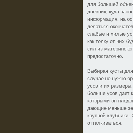
для большей объек
дневник, куда зано
информация, на ос
делаться окончате
слабые и хилые ус
как толку от них б
сил из материнског
предостаточно.
Выбирая кусты для
случае не нужно о
усов и их размеры.
больше усов дает к
которыми он плодон
дающие меньше зе
крупной клубники. 
отталкиваться.