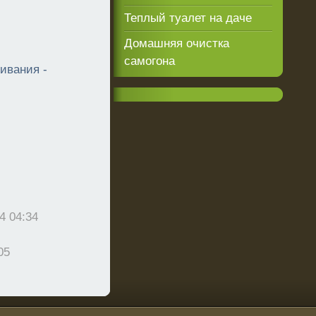
Теплый туалет на даче
Домашняя очистка
самогона
ивания -
4 04:34
05