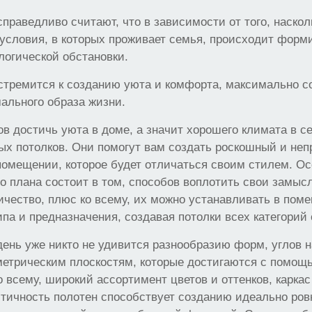
праведливо считают, что в зависимости от того, наскол
условия, в которых проживает семья, происходит форм
логической обстановки.
стремится к созданию уюта и комфорта, максимально с
ального образа жизни.
в достичь уюта в доме, а значит хорошего климата в с
ых потолков. Они помогут вам создать роскошный и не
омещении, которое будет отличаться своим стилем. О
го плана состоит в том, способов воплотить свои замы
ичество, плюс ко всему, их можно устанавливать в пом
ипа и предназначения, создавая потолки всех категорий
ень уже никто не удивится разнообразию форм, углов 
метрическим плоскостям, которые достигаются с помощ
о всему, широкий ассортимент цветов и оттенков, каркас
тичность полотен способствует созданию идеально ров