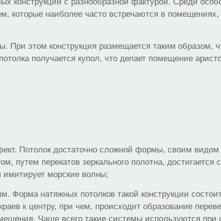
ых конструкций с разнообразной фактурой. Среди особ
м, которые наиболее часто встречаются в помещениях
ы. При этом конструкция размещается таким образом, ч
 потолка получается купол, что делает помещение арист
ект. Потолок достаточно сложной формы, своим видо
ом, путем перекатов зеркального полотна, достигается 
я имитирует морские волны;
лм. Форма натяжных потолков такой конструкции состои
краев к центру, при чем, происходит образование пере
мещения. Чаще всего такие системы используются при