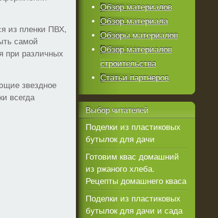
Обзор материалов
Обзор материала
я из пленки ПВХ,
Обзоры материалов
быть самой
Обзор материалов
ся при различных
строительства
Статьи партнеров
ующие звездное
ки всегда
Выбор
читателей
Поделки из пластиковых
бутылок для дачи
Готовим квас домашний
из ржаного хлеба.
Рецепты домашнего кваса
Поделки из пластиковых
бутылок для дачи и сада