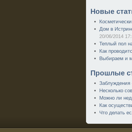
Новые стат
Косметически
Дом в Истрин
20/06/2014 17
Теплый пол н
Как проводит
Выбираем и м
Прошлые ст
Заблуждения 
Несколько сов
Можно ли недо
Как осуществ
Что делать е