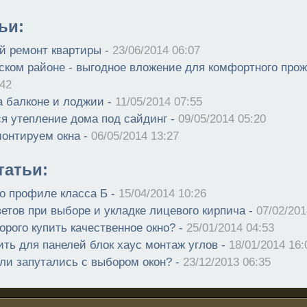
ьи:
й ремонт квартиры -
23/06/2014 06:07
ском районе - выгодное вложение для комфортного прож
:42
а балконе и лоджии -
11/05/2014 07:55
ся утепление дома под сайдинг -
09/05/2014 05:20
онтируем окна -
06/05/2014 13:27
атьи:
о профиле класса Б -
15/04/2014 10:26
етов при выборе и укладке лицевого кирпича -
07/02/201
рого купить качественное окно? -
25/01/2014 04:53
ить для панелей блок хаус монтаж углов -
18/01/2014 16:
сли запутались с выбором окон? -
23/12/2013 06:35