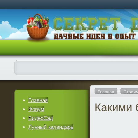
Главная
Строи
Главная
Какими 
Форум
ВидеоСад
Лунный календарь