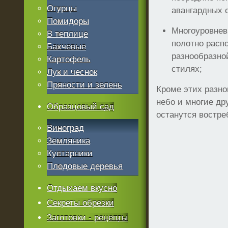
Огурцы
авангардных 
Помидоры
Многоуровнев
В теплице
полотно расп
Бахчевые
разнообразно
Картофель
стилях;
Лук и чеснок
Пряности и зелень
Кроме этих разн
небо и многие др
Образцовый сад
останутся востр
Виноград
Земляника
Кустарники
Плодовые деревья
Отдыхаем вкусно
Секреты обрезки
Заготовки - рецепты