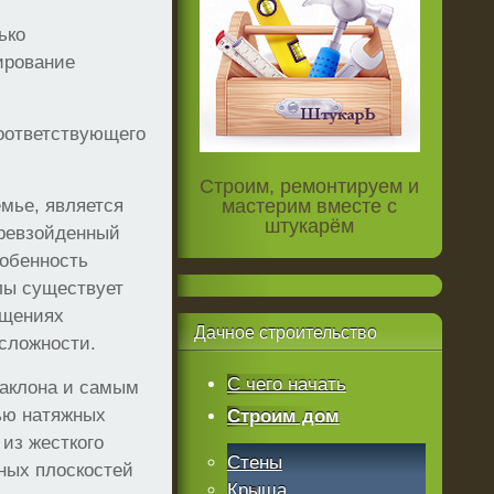
ько
ирование
оответствующего
Строим, ремонтируем и
емье, является
мастерим вместе с
штукарём
превзойденный
собенность
слы существует
ещениях
Дачное
строительство
 сложности.
С чего начать
наклона и самым
ью натяжных
Строим дом
 из жесткого
Стены
ных плоскостей
Крыша