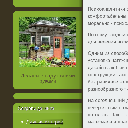
Психоаналитики с
комфортабельны 
морально - психо
Поэтому каждый 
для ведения норм
Одним из способо
установка натяжн
дизайн в любом п
конструкций тако
Делаем в саду своими
руками
безграничное кол
разнообразного т
На сегодняшний д
невероятным гео
Секреты
дачника
потолков. Плюс к
Дачные истории
материала и плас