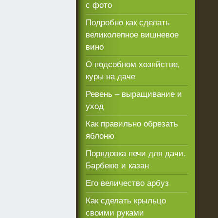
с фото
Подробно как сделать
великолепное вишневое
вино
О подсобном хозяйстве,
куры на даче
Ревень – выращивание и
уход
Как правильно обрезать
яблоню
Порядовка печи для дачи.
Барбекю и казан
Его величество арбуз
Как сделать крыльцо
своими руками