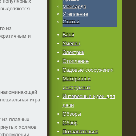
о популярных
Мансарда
, выделяются
Утепление
Статьи
то из
Баня
ократичным и
Умелец
Электрик
Отопление
Садовые сооружения
Материал и
инструмент
м напоминающей
Интересные идеи для
специальная игра
дачи
Обзоры
т из плавных
Обзор
вернутых холмов
Познавательно
 оформлении