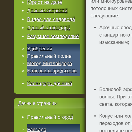
или многоуровнев
Юрист на даче
потолочных систе
Дачные хитрости
следующие:
Видео для садовода
Арочные свод
Лунный календарь
стандартного
Разумное земледелие
изысканным;
Удобрения
Правильный полив
Метод Митлайдера
Болезни и вредители
Календарь дачника
Волновой эфф
волны. При эт
Дачные
страницы
света, котора
Конус или хо
Правильный огород
переходов от 
Рассада
посредине по