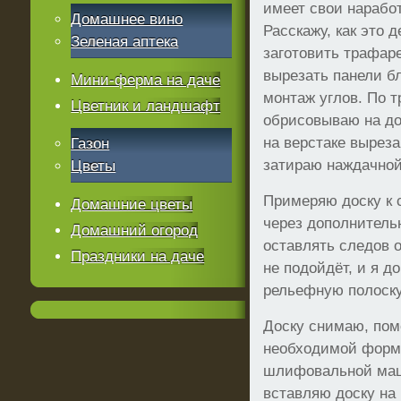
имеет свои нарабо
Домашнее вино
Расскажу, как это 
Зеленая аптека
заготовить трафаре
вырезать панели б
Мини-ферма на даче
монтаж углов. По 
Цветник и ландшафт
обрисовываю на д
на верстаке выреза
Газон
затираю наждачной
Цветы
Примеряю доску к 
Домашние цветы
через дополнитель
Домашний огород
оставлять следов о
Праздники на даче
не подойдёт, и я 
рельефную полоску
Доску снимаю, пом
необходимой форм
шлифовальной маш
вставляю доску на