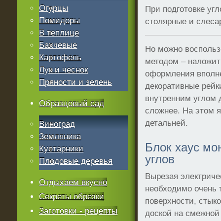
Огурцы
При подготовке уг
Помидоры
столярные и слес
В теплице
Бахчевые
Но можно воспольз
Картофель
методом – наложит
Лук и чеснок
оформления вполн
Пряности и зелень
декоративные рейк
внутренним углом 
Образцовый сад
сложнее. На этом я
детальней.
Виноград
Земляника
Блок хаус мо
Кустарники
углов
Плодовые деревья
Вырезая электриче
Отдыхаем вкусно
необходимо очень 
Секреты обрезки
поверхности, стыко
Заготовки - рецепты
доской на смежной