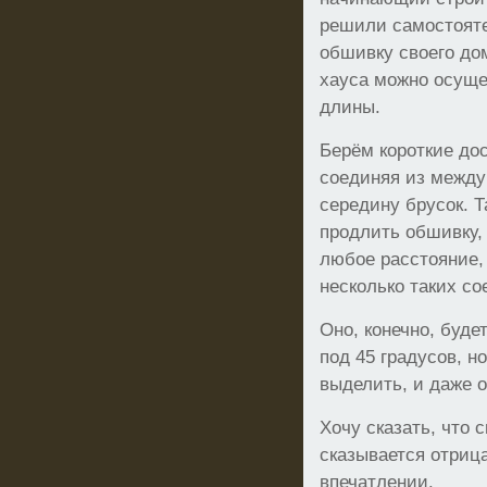
решили самостоят
обшивку своего дом
хауса можно осуще
длины.
Берём короткие дос
соединяя из между
середину брусок. 
продлить обшивку,
любое расстояние, 
несколько таких со
Оно, конечно, будет
под 45 градусов, н
выделить, и даже 
Хочу сказать, что 
сказывается отриц
впечатлении.