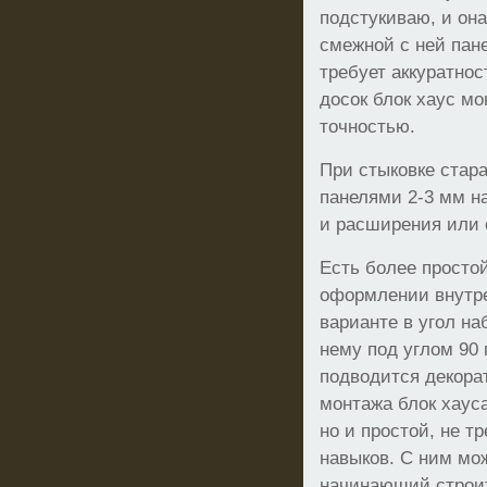
подстукиваю, и он
смежной с ней пане
требует аккуратнос
досок блок хаус м
точностью.
При стыковке стар
панелями 2-3 мм н
и расширения или 
Есть более просто
оформлении внутре
варианте в угол на
нему под углом 90
подводится декора
монтажа блок хауса
но и простой, не 
навыков. С ним мо
начинающий строит