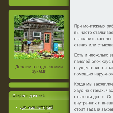
При монтажных раб
вы часто сталкивае
выполнить креплен
стенах или стыкова
Есть и несколько в
панелей блок хаус 
Делаем в саду своими
осуществляется за
руками
помощью наружного
Когда мы закрепля
хаус на стенах, ча
Секреты
дачника
стыковки досок. Ос
внутренних и внешн
Дачные истории
стоит задача закр