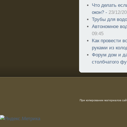
Что делать есл
окон? -
23/12/20
Трубы для вод
Автономное во
09:45
Как провести в
руками из коло
Форум дом и да
столбчатого ф
При копировании материалов сайт