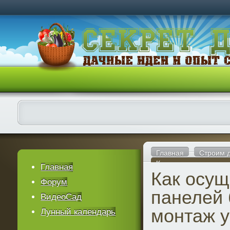
Главная
Строим 
Как осуществить для 
Главная
Как осущ
Форум
панелей 
ВидеоСад
монтаж у
Лунный календарь