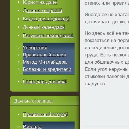
Юрист на даче
стенах или правиль
Дачные хитрости
Иногда её не хвата
Видео для садовода
дотачивать доски,
Лунный календарь
Но здесь всё не та
Разумное земледелие
показаться на перв
Удобрения
и соединение досок
Правильный полив
труда. Есть неско
Метод Митлайдера
для обшивочных до
Болезни и вредители
Если угол наружны
стыковки панелей 
Календарь дачника
градусов.
Дачные
страницы
Правильный огород
Рассада