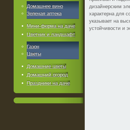
Домашнее вино
дизайнерским эле
Зеленая аптека
характерна для с
указывает на выс
Мини-ферма на даче
устойчивости и э
Цветник и ландшафт
Газон
Цветы
Домашние цветы
Домашний огород
Праздники на даче