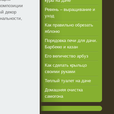
куры на даче
 композиции
Ревень – выращивание и
ый декор
уход
ональности,
Как правильно обрезать
яблоню
Порядовка печи для дачи.
Барбекю и казан
Его величество арбуз
Как сделать крыльцо
своими руками
Теплый туалет на даче
Домашняя очистка
самогона