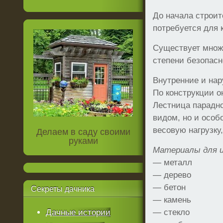
До начала строит
потребуется для 
Существует множе
степени безопасн
Внутренние и на
По конструкции о
Лестница парадн
видом, но и особ
весовую нагрузку
Делаем в саду своими
руками
Материалы для и
— металл
— дерево
— бетон
Секреты
дачника
— камень
Дачные истории
— стекло