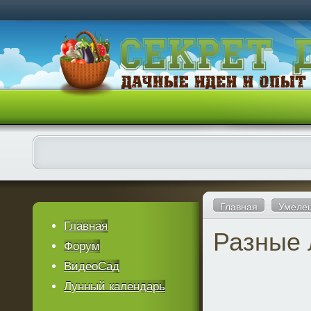
Главная
Умеле
Главная
Разные 
Форум
ВидеоСад
Лунный календарь