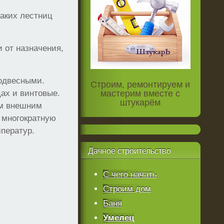
каких лестниц
 от назначения,
одвесными.
Строим, ремонтируем и
ах и винтовые.
мастерим вместе с
штукарём
ым внешним
 многократную
мператур.
Дачное
строительство
С чего начать
Строим дом
Баня
Умелец