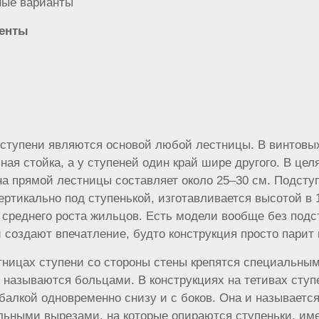
ые варианты
енты
 ступени являются основой любой лестницы. В винтовы
ная стойка, а у ступеней один край шире другого. В цел
а прямой лестницы составляет около 25–30 см. Подсту
ртикально под ступенькой, изготавливается высотой в 
 среднего роста жильцов. Есть модели вообще без подс
и создают впечатление, будто конструкция просто парит 
тницах ступени со стороны стены крепятся специальны
 называются больцами. В конструкциях на тетивах ступ
алкой одновременно снизу и с боков. Она и называется
льными вырезами, на которые опираются ступеньки, име