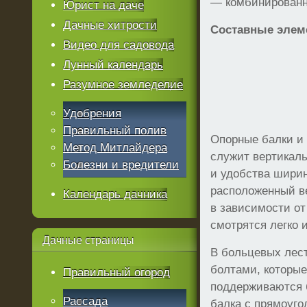
— комбинированн
Юрист на даче
Дачные хитрости
Составные элем
Видео для садовода
Лунный календарь
Разумное земледелие
Удобрения
Правильный полив
Опорные балки и
Метод Митлайдера
служит вертикаль
Болезни и вредители
и удобства ширин
расположенный ве
Календарь дачника
в зависимости от
смотрятся легко 
Дачные
страницы
В больцевых лес
болтами, которые
Правильный огород
поддерживаются б
Рассада
балка с прямоуго