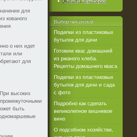
Статьи партнеров
значение для
из кованого
Выбор
читателей
дения
Поделки из пластиковых
бутылок для дачи
нно о них идет
Готовим квас домашний
стали или
из ржаного хлеба.
обретают для
Рецепты домашнего кваса
Поделки из пластиковых
бутылок для дачи и сада
с фото
 При высоких
 промежуточными
Подробно как сделать
может быть
великолепное вишневое
т одномаршевые
вино
О подсобном хозяйстве,
яющим