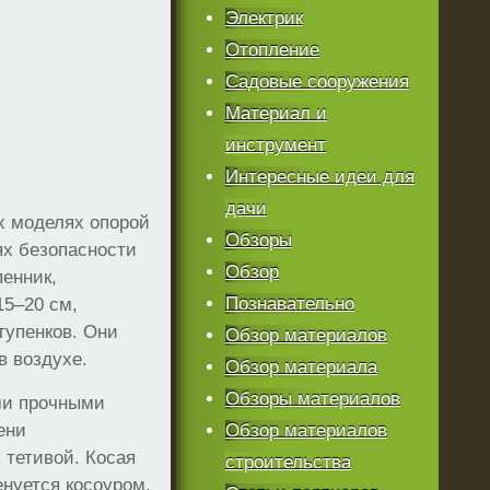
Электрик
Отопление
Садовые сооружения
Материал и
инструмент
Интересные идеи для
дачи
х моделях опорой
Обзоры
ях безопасности
Обзор
пенник,
Познавательно
15–20 см,
тупенков. Они
Обзор материалов
в воздухе.
Обзор материала
Обзоры материалов
ми прочными
ени
Обзор материалов
 тетивой. Косая
строительства
нуется косоуром.