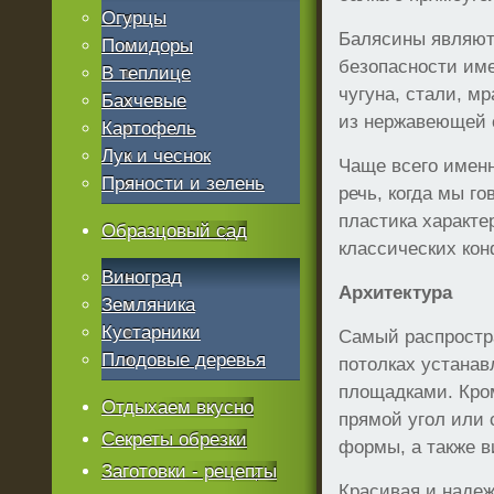
Огурцы
Балясины являютс
Помидоры
безопасности име
В теплице
чугуна, стали, м
Бахчевые
из нержавеющей 
Картофель
Лук и чеснок
Чаще всего именн
Пряности и зелень
речь, когда мы г
пластика характе
Образцовый сад
классических кон
Виноград
Архитектура
Земляника
Кустарники
Самый распростр
Плодовые деревья
потолках устана
площадками. Кром
Отдыхаем вкусно
прямой угол или
Секреты обрезки
формы, а также в
Заготовки - рецепты
Красивая и наде