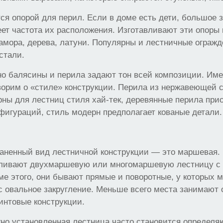
я опорой для перил. Если в доме есть дети, большое 
ет частота их расположения. Изготавливают эти опоры 
рамора, дерева, латуни. Популярны и лестничные ограж
стали.
о балясины и перила задают тон всей композиции. Име
оворим о «стиле» конструкции. Перила из нержавеющей 
рны для лестниц стиля хай-тек, деревянные перила при
фигураций, стиль модерн предполагает кованые детали.
аненный вид лестничной конструкции — это маршевая.
вливают двухмаршевую или многомаршевую лестницу с
е этого, они бывают прямые и поворотные, у которых 
 с овальное закругление. Меньше всего места занимаю
интовые конструкции.
жно установленная лестница часто становится определ