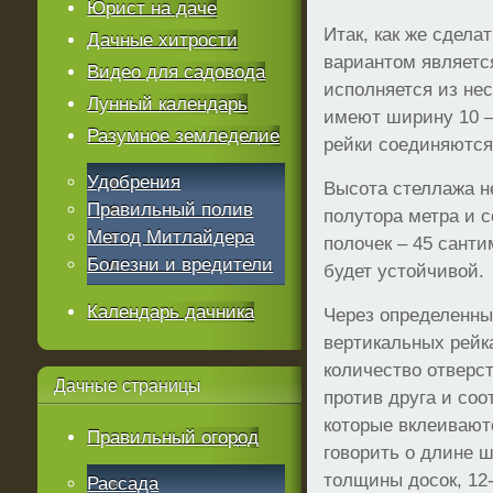
Юрист на даче
Итак, как же сдел
Дачные хитрости
вариантом является
Видео для садовода
исполняется из не
Лунный календарь
имеют ширину 10 –
Разумное земледелие
рейки соединяются
Удобрения
Высота стеллажа н
Правильный полив
полутора метра и с
Метод Митлайдера
полочек – 45 санти
Болезни и вредители
будет устойчивой.
Календарь дачника
Через определенны
вертикальных рейк
количество отверс
Дачные
страницы
против друга и со
которые вклеивают
Правильный огород
говорить о длине ш
толщины досок, 12
Рассада