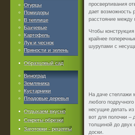
просверливания от
Огурцы
дает возможность 
Помидоры
расстояние между 
В теплице
Бахчевые
Чтобы конструкция
Картофель
крайнее поперечны
Лук и чеснок
шурупами с несущ
Пряности и зелень
Образцовый сад
Виноград
Земляника
Кустарники
На даче стелл
ажи 
Плодовые деревья
любого подручного
несущие делать из
Отдыхаем вкусно
вот для полочки –
Секреты обрезки
толщиной до двух 
Заготовки - рецепты
доски.