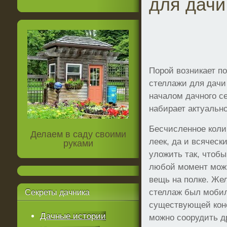
для дачи
Порой возникает п
стеллажи для дачи
началом дачного се
набирает актуальн
Бесчисленное коли
Делаем в саду своими
леек, да и всяческ
руками
уложить так, чтобы
любой момент мож
вещь на полке. Же
стеллаж был мобил
Секреты
дачника
существующей кон
Дачные истории
можно соорудить д