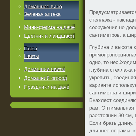
Домашнее вино
Предусматривается
Зеленая аптека
стеллажа - накладн
Мини-ферма на даче
сооружения не дол
сантиметров, а шир
Цветник и ландшафт
Глубина и высота 
Газон
прямопропорциона
Цветы
одно, то необходим
Домашние цветы
глубина стеллажа 
укрепить, соединя
Домашний огород
варианте использу
Праздники на даче
сантиметра и шири
Внахлест соединяю
рам. Оптимальная 
расстоянии 30 см, 
Если брать длину, 
длиннее от рамы, к