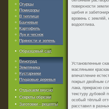
бетонным растворо
Огурцы
поверхности земли
Помидоры
щебня и забетонир
В теплице
вровень с землёй, 
Бахчевые
водоотлива.
Картофель
Лук и чеснок
Пряности и зелень
Образцовый сад
Виноград
Установленные ска
Земляника
масляными краскам
Кустарники
впечатление естес
Плодовые деревья
покрыл двойным сл
лака, прекрасно с
Отдыхаем вкусно
текстуру дубовой 
Секреты обрезки
особый тёплый отте
Заготовки - рецепты
расставил в разных