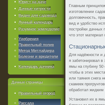
Юрист на даче
Главным принципом
Дачные хитрости
изготовлении садов
Видео для садовода
долговечность, пр
Лунный календарь
вид и удобство ис
Разумное земледелие
постройки дачных п
что этот материал 
Удобрения
Правильный полив
Стационарны
Метод Митлайдера
Для надёжности и 
Болезни и вредители
я забетонировал в 
Календарь дачника
ямы на глубину 50
чтобы в этих мест
или таяния снега н
Дачные
страницы
скамеек прогрунто
обработал жидким
Правильный огород
Установил их в ям
Рассада