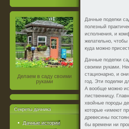
Дачные поделки са
полезный практиче
исполнения, и ком
желательно, чтобы
куда можно присест
Дачные поделки са
своими руками. Не
стационарно, и они
Делаем в саду своими
руками
год. Эти поделки д
А вообще можно ис
лиственницу. Глав
хвойные породы дер
Секреты
дачника
которые «имеют пр
древесины постоян
Дачные истории
бы времени ни прош