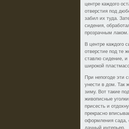
центре каждого ос
отверстия под дюб
забил их туда. За
сидения, обработал
прозрачным лаком.
В центре каждого 
отверстие под те ж
ставлю сидение, и
широкой пластмасс
При непогоде эти с
унести в дом. Так 
зиму. Вот такие п
живописные уголки 
присесть и отдохн
прекрасно вписыва
оформления сада, 
дачный интерьер.