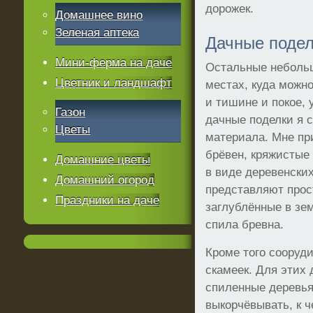
дорожек.
Домашнее вино
Зеленая аптека
Дачные подел
Мини-ферма на даче
Остальные небольш
Цветник и ландшафт
местах, куда можно
и тишине и покое, 
Газон
дачные поделки я 
Цветы
материала. Мне пр
брёвен, кряжистые 
Домашние цветы
в виде деревенских
Домашний огород
представляют прос
Праздники на даче
заглублённые в зе
спила бревна.
Кроме того сооруд
скамеек. Для этих
спиленные деревья
выкорчёвывать, к 