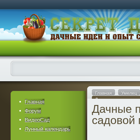
Главная
Умелец
Дачные поделки сад
Главная
Дачные 
Форум
садовой
ВидеоСад
Лунный календарь