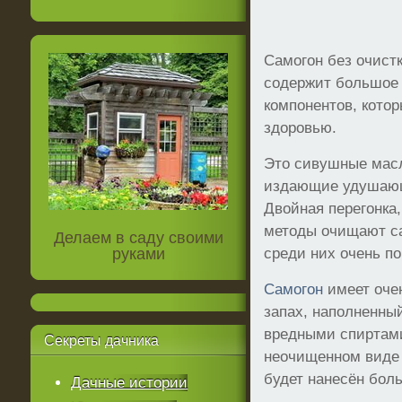
Самогон без очистк
содержит большое 
компонентов, котор
здоровью.
Это сивушные масл
издающие удушающ
Двойная перегонка
методы очищают са
Делаем в саду своими
руками
среди них очень по
Самогон
имеет оче
запах, наполненн
вредными спиртами
Секреты
дачника
неочищенном виде 
будет нанесён бол
Дачные истории