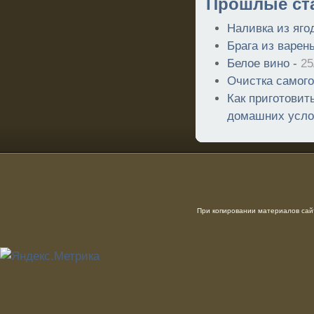
Прошлые ст
Наливка из яго
Брага из варен
Белое вино -
25
Очистка самог
Как приготовит
домашних усло
При копировании материалов сайт