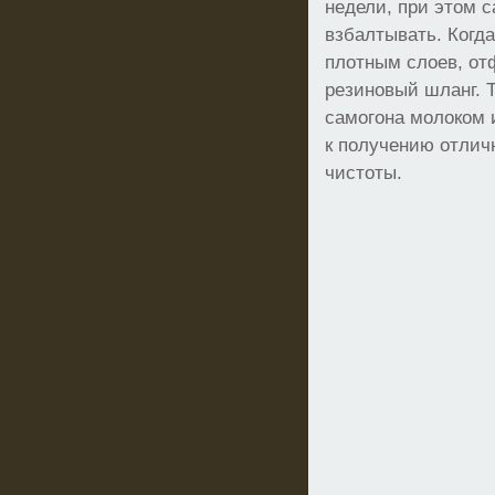
недели, при этом с
взбалтывать. Когда
плотным слоев, от
резиновый шланг. 
самогона молоком 
к получению отличн
чистоты.