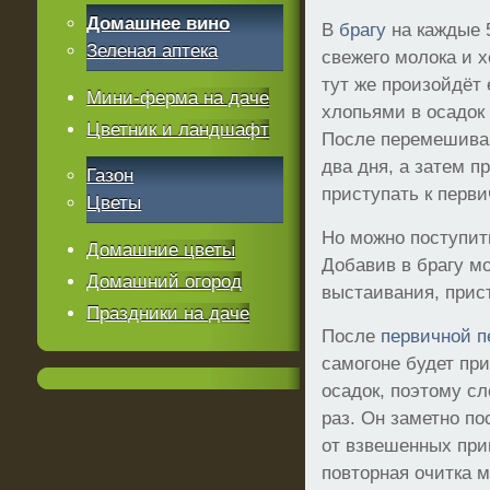
Домашнее вино
В
брагу
на каждые 
Зеленая аптека
свежего молока и 
тут же произойдёт 
Мини-ферма на даче
хлопьями в осадок
Цветник и ландшафт
После перемешиван
два дня, а затем п
Газон
приступать к перви
Цветы
Но можно поступит
Домашние цветы
Добавив в брагу мо
Домашний огород
выстаивания, прист
Праздники на даче
После
первичной п
самогоне будет пр
осадок, поэтому с
раз. Он заметно по
от взвешенных при
повторная очитка м