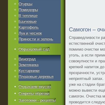
Огурцы
Помидоры
В теплице
Бахчевые
Картофель
Самогон – оч
Лук и чеснок
Справедливости ра
Пряности и зелень
естественной очис
Образцовый сад
помимо очистки мо
уголь, а если прим
Виноград
совокупности и пр
Земляника
крепкий напиток до
Кустарники
прозрачности, уст
Плодовые деревья
неприятный запах
уже на стадии браг
Отдыхаем вкусно
можно вывести ещё
Секреты обрезки
самогон. Очистка 
Заготовки - рецепты
проводится следу