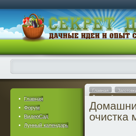
Главная
Заготовк
Домашний самогон - 
Главная
Домашний
Форум
очистка 
ВидеоСад
Лунный календарь