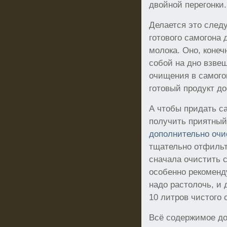
двойной перегонки
Делается это след
готового самогона
молока. Оно, конеч
собой на дно взве
очищения в самогон
готовый продукт д
А чтобы придать с
получить приятный
дополнительно очи
тщательно отфильт
сначала очистить 
особенно рекоменд
надо растолочь, и
10 литров чистого 
Всё содержимое до