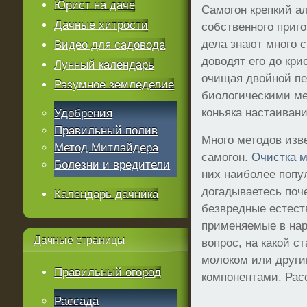
Юрист на даче
Самогон крепкий а
Дачные хитрости
собственного приго
дела знают много с
Видео для садовода
доводят его до кри
Лунный календарь
очищая двойной пе
Разумное земледелие
биологическими ме
коньяка настаивани
Удобрения
Правильный полив
Много методов изв
Метод Митлайдера
самогон.
Очистка 
Болезни и вредители
них наиболее попу
догадываетесь поч
Календарь дачника
безвредные естест
применяемые в нар
Дачные
страницы
вопрос, на какой с
молоком или друг
Правильный огород
компонентами. Рас
Рассада