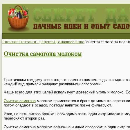
Главная
Заготовки - рецепты
Домашнее вино
Очистка самогона моло
Очистка самогона молоком
Практически каждому известно, что самогон помимо воды и спирта эт
каждый вид примеси очищают различными способами.
Чаще всего для этих целей используют древесный уголь и молоко. Ес
Очистка самогона
молоком применяется к браге до момента перегонки
потом опадают в осадок, поэтому напиток позже фильтруют.
Итак, на пять литров бражки необходимо взять один литр молока и м
перегоняют второй раз.
Очистка самогона молоком возможна и иным способом: в один литр гот