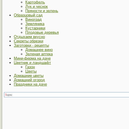
Картофель
Лук и чеснок
Пряности и зелень
Образцовый сад
Виноград
Земляника
Кустарники
Плодовые деревья
Отдыхаем вкусно
Секреты обрезки
Заготовки - рецепты
Домашнее вино
Зеленая аптека
Мини-ферма на даче
Цветник и ландшафт
Газон
Цветы
Домашние цветы
Домашний огород
Праздники на даче