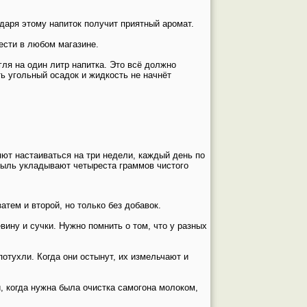
даря этому напиток получит приятный аромат.
ести в любом магазине.
гля на один литр напитка. Это всё должно
ь угольный осадок и жидкость не начнёт
ют настаиваться на три недели, каждый день по
тыль укладывают четыреста граммов чистого
атем и второй, но только без добавок.
вину и сучки. Нужно помнить о том, что у разных
потухли. Когда они остынут, их измельчают и
, когда нужна была очистка самогона молоком,