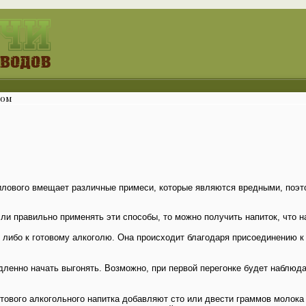
ком
илового вмещает различные примеси, которые являются вредными, поэто
ли правильно применять эти способы, то можно получить напиток, что н
 либо к готовому алкоголю. Она происходит благодаря присоединению 
едленно начать выгонять. Возможно, при первой перегонке будет наблюд
ового алкогольного напитка добавляют сто или двести граммов молока и