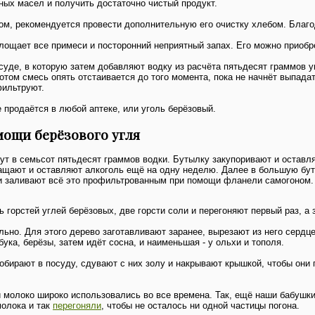
ных масел и получить достаточно чистый продукт.
м, рекомендуется провести дополнительную его очистку хлебом. Благо
лощает все примеси и посторонний неприятный запах. Его можно приобр
осуде, в которую затем добавляют водку из расчёта пятьдесят граммов у
том смесь опять отстаивается до того момента, пока не начнёт выпадат
фильтруют.
 продаётся в любой аптеке, или уголь берёзовый.
мощи берёзового угля
т в семьсот пятьдесят граммов водки. Бутылку закупоривают и оставля
ращают и оставляют алкоголь ещё на одну неделю. Далее в большую бу
 и заливают всё это профильтрованным при помощи фланели самогоном.
горстей углей берёзовых, две горсти соли и перегоняют первый раз, а з
ьно. Для этого дерево заготавливают заранее, вырезают из него сердце
ука, берёзы, затем идёт сосна, и наименьшая - у ольхи и тополя.
собирают в посуду, сдувают с них золу и накрывают крышкой, чтобы они 
и молоко широко использовались во все времена. Так, ещё наши бабушки
молока и так
перегоняли
, чтобы не осталось ни одной частицы погона.