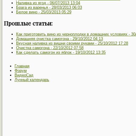
Наливка из ягод -
06/07/2013 13:04
Брага из варенья -
28/03/2013 06:03
Белое вино -
25/03/2013 05:29
Прошлые статьи:
Как приготовить вино из черноплодки в домашних условиях -
30
Домашняя очистка самогона -
29/10/2012 04:13
Вкусная наливка из вишни своими руками -
25/10/2012 17:28
Очистка самогона -
22/10/2012 07:58
Как сделать самогон из яблок -
19/10/2012 13:35
Главная
Форум
ВидеоСад
Лунный календарь