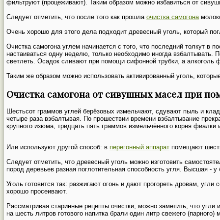
фильтруют (процеживают). Таким образом можно избавиться от сивуш
Следует отметить, что после того как прошла
очистка самогона
молоко
Очень хорошо для этого дела подходит древесный уголь, который пог
Очистка самогона углем начинается с того, что последний толкут в п
настаиваться одну неделю, только необходимо иногда взбалтывать. По
светлеть. Осадок сливают при помощи сифонной трубки, а алкоголь 
Таким же образом можно использовать активированный уголь, которые
Очистка самогона от сивушных масел при по
Шестьсот граммов углей берёзовых измельчают, сдувают пыль и кладу
четыре раза взбалтывая. По прошествии времени взбалтывание прек
крупного изюма, тридцать пять граммов измельчённого корня фиалки
Или используют другой способ: в
перегонный аппарат
помещают шесть 
Следует отметить, что древесный уголь можно изготовить самостоятел
пород деревьев разная поглотительная способность угля. Высшая - у б
Уголь готовится так: разжигают огонь и дают прогореть дровам, угли 
хорошо просеивают.
Рассматривая старинные рецепты очистки, можно заметить, что угли 
на шесть литров готового напитка брали один литр свежего (парного) 