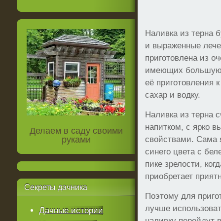
Наливка из терна 
и выраженные лече
приготовлена из оч
имеющих большую 
её приготовления к
сахар и водку.
Наливка из терна 
напитком, с ярко 
Делаем в саду своими
руками
свойствами. Сама я
синего цвета с бел
пике зрелости, ког
приобретает прият
Секреты
дачника
Поэтому для приго
лучше использоват
Дачные истории
наливку перейдут 