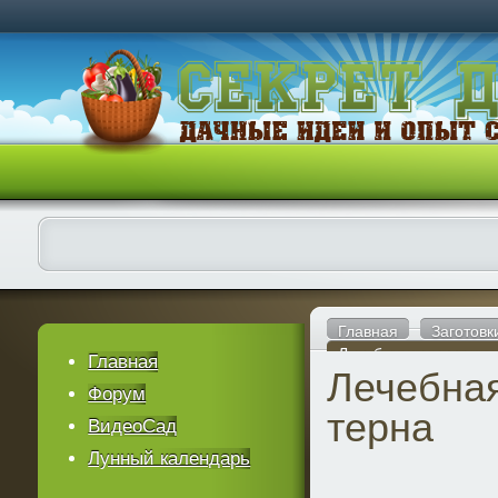
Главная
Заготовк
Лечебная наливка из
Главная
Лечебная
Форум
терна
ВидеоСад
Лунный календарь