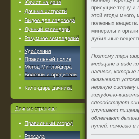
Юрист на даче
присущие терну и л
Дачные хитрости
этой ягоды много,
Видео для садовода
полезных веществ.
Лунный календарь
минералы и органи
Разумное земледелие
дубильные вещест
Удобрения
Поэтому терн шир
Правильный полив
медицине в виде к
Метод Митлайдера
наливок, которы
Болезни и вредители
оказывают успока
нервную систему 
Календарь дачника
желудочно-кишечны
способствуют сни
Дачные
страницы
улучшают пищевар
облегчают дыхани
Правильный огород
путей, помогаю в л
Рассада