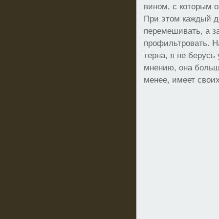
вином, с которым о
При этом каждый д
перемешивать, а з
профильтровать. Н
терна, я не берусь
мнению, она больше
менее, имеет своих