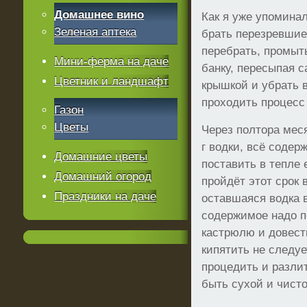
Домашнее вино
Как я уже упоминал
Зеленая аптека
брать перезревшие
перебрать, промыт
Мини-ферма на даче
банку, пересыпая с
Цветник и ландшафт
крышкой и убрать в
проходить процесс
Газон
Цветы
Через полтора меся
г водки, всё соде
Домашние цветы
поставить в тепле 
Домашний огород
пройдёт этот срок 
Праздники на даче
оставшаяся водка в
содержимое надо п
кастрюлю и довести
кипятить не следуе
процедить и разли
быть сухой и чисто