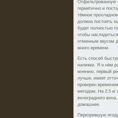
Отфильтрованную н
герметично и пост
тёмное прохладное
должна постоять е
будет полностью го
чтобы насладиться
отменным вкусом д
много времени.
Есть способ быстр
наливки. Я о нём р
мнению, первый ре
лучше, имеет отто
проверен временем
методом. На 2.5 кг
виноградного вина,
домашнее.
Перезревшую ягод