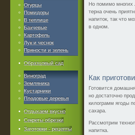
Но помимо многих 
Огурцы
терна очень прият
Помидоры
напиток, так что мо
В теплице
в одном.
Бахчевые
Картофель
Лук и чеснок
Пряности и зелень
Образцовый сад
Виноград
Как приготови
Земляника
Готовится домашня
Кустарники
но достаточно про
Плодовые деревья
килограмм ягоды по
сахара.
Отдыхаем вкусно
Секреты обрезки
Рассмотрим технол
Заготовки - рецепты
напитка.