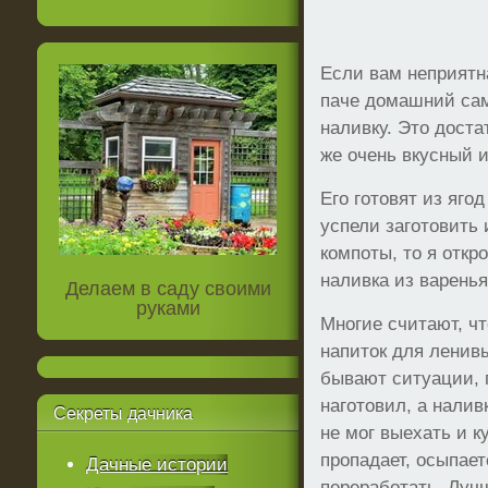
Если вам неприятна
паче домашний сам
наливку. Это доста
же очень вкусный и
Его готовят из яго
успели заготовить 
компоты, то я откро
наливка из варенья
Делаем в саду своими
руками
Многие считают, чт
напиток для ленивы
бывают ситуации, 
наготовил, а налив
Секреты
дачника
не мог выехать и к
пропадает, осыпает
Дачные истории
переработать. Лучш