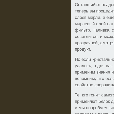
Оставшийся осадок
теперь вы процедит
слоёв марли, а ещ
марлевый слой вату
фильтр. Наливка, 
осветлится, и може
прозрачной, смотр
продукт.
Но если кристальн
удалось, а для вас
применим знания и
вспомним, что бело
свойство сворачив
Те, кто гонит самог
применяют белок д
и мы попробуем та