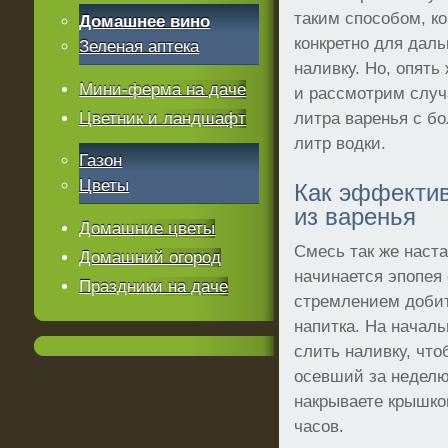
таким способом, ко
Домашнее вино
конкретно для дал
Зеленая аптека
наливку. Но, опять
Мини-ферма на даче
и рассмотрим случ
Цветник и ландшафт
литра варенья с б
литр водки.
Газон
Цветы
Как эффектив
из варенья
Домашние цветы
Смесь так же наст
Домашний огород
начинается эпопея
Праздники на даче
стремлением добит
напитка. На началь
слить наливку, чт
осевший за неделю
накрываете крышкой
часов.