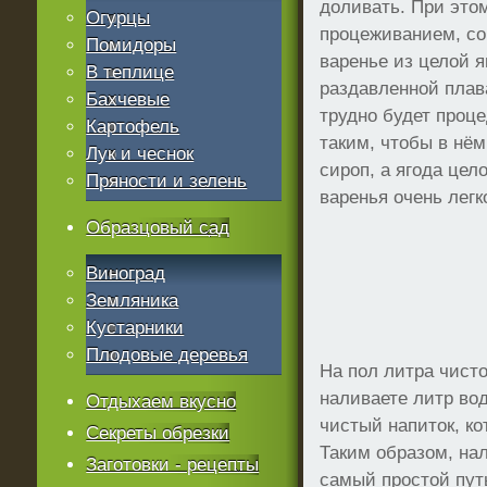
доливать. При этом
Огурцы
процеживанием, со
Помидоры
варенье из целой я
В теплице
раздавленной плав
Бахчевые
трудно будет проц
Картофель
таким, чтобы в нё
Лук и чеснок
сироп, а ягода цел
Пряности и зелень
варенья очень легк
Образцовый сад
Виноград
Земляника
Кустарники
Плодовые деревья
На пол литра чисто
наливаете литр вод
Отдыхаем вкусно
чистый напиток, ко
Секреты обрезки
Таким образом, нал
Заготовки - рецепты
самый простой пут