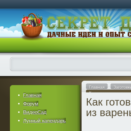
Главная
Заготовк
Как готовится наливк
Главная
Как гото
Форум
из варен
ВидеоСад
Лунный календарь