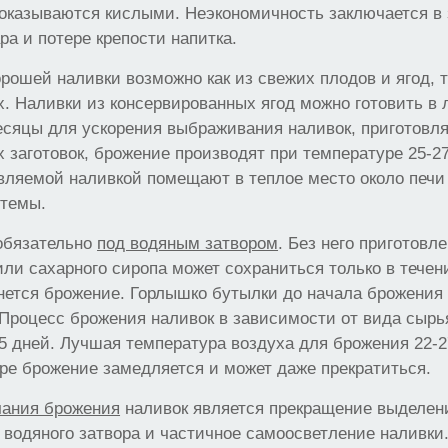
 оказываются кислыми. Неэкономичность заключается в
ра и потере крепости напитка.
рошей наливки возможно как из свежих плодов и ягод, т
. Наливки из консервированных ягод можно готовить в
есяцы для ускорения выбраживания наливок, приготовл
 заготовок, брожение производят при температуре 25-27
вляемой наливкой помещают в теплое место около печи
стемы.
 обязательно
под водяным затвором
. Без него приготовл
или сахарного сиропа может сохраниться только в течен
чнется брожение. Горлышко бутылки до начала брожения
 Процесс брожения наливок в зависимости от вида сырь
55 дней. Лучшая температура воздуха для брожения 22-2
ре брожение замедляется и может даже прекратиться.
чания брожения
наливок является прекращение выделени
й водяного затвора и частичное самоосветление наливки