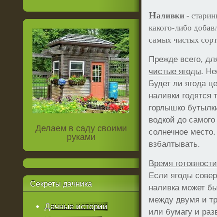
Н
аливки
- старин
какого-либо добав
самых чистых сорт
Прежде всего, д
чистые ягоды
. Н
Будет ли ягода ц
наливки годятся 
горлышко бутылки
водкой до самого
Делаем в саду своими
солнечное место.
руками
взбалтывать.
Время готовности
Если ягоды совер
Секреты
дачника
наливка может бы
между двумя и тр
Дачные истории
или бумагу и раз