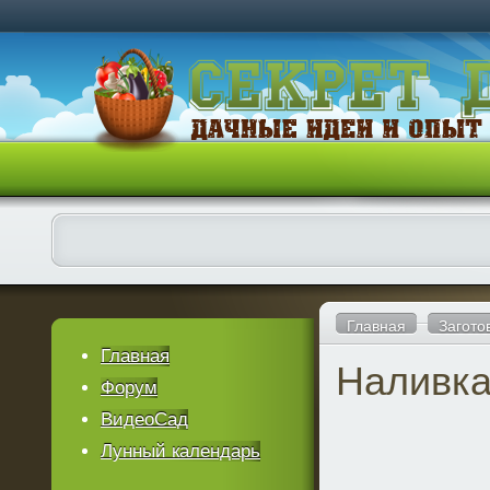
Главная
Загото
Главная
Наливка
Форум
ВидеоСад
Лунный календарь