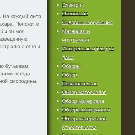
Электрик
Отопление
. На каждый литр
Садовые сооружения
сахара. Положите
Материал и
бы он мог
 разведенную
инструмент
кастрюлю с огня и
Интересные идеи для
дачи
по бутылкам,
Обзоры
чшими всегда
Обзор
сной смородины,
Познавательно
Обзор материалов
Обзор материала
Обзоры материалов
Обзор материалов
строительства