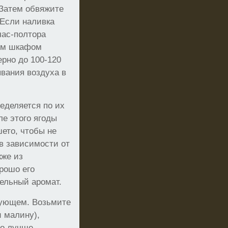
 Затем обвяжите
 Если наливка
 час-полтора
вым шкафом
ерно до 100-120
ывания воздуха в
ределяется по их
ле этого ягоды
шето, чтобы не
 в зависимости от
кже из
рошо его
ельный аромат.
дующем. Возьмите
и малину),
но лучше