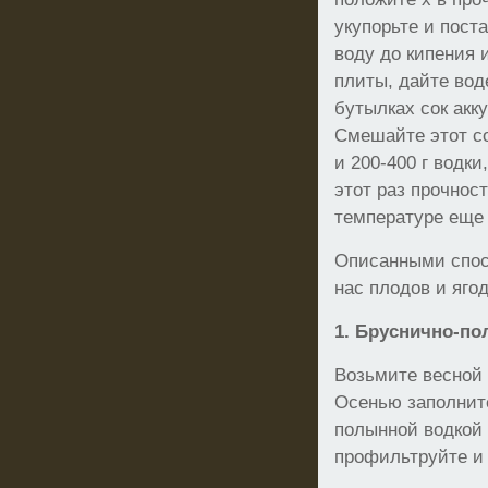
укупорьте и поста
воду до кипения 
плиты, дайте вод
бутылках сок акк
Смешайте этот со
и 200-400 г водк
этот раз прочнос
температуре еще 
Описанными спос
нас плодов и яго
1. Бруснично-по
Возьмите весно
Осенью заполнит
полынной водкой 
профильтруйте и 