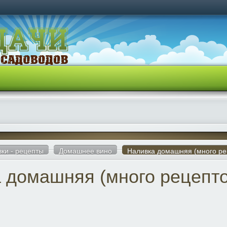
вки - рецепты
Домашнее вино
Наливка домашняя (много ре
 домашняя (много рецепто