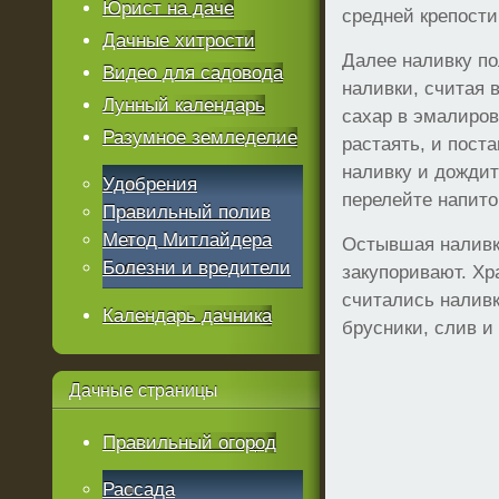
Юрист на даче
средней крепости
Дачные хитрости
Далее наливку п
Видео для садовода
наливки, считая 
Лунный календарь
сахар в эмалиров
Разумное земледелие
растаять, и поста
наливку и дождит
Удобрения
перелейте напито
Правильный полив
Метод Митлайдера
Остывшая наливка
Болезни и вредители
закупоривают. Хр
считались налив
Календарь дачника
брусники, слив и
Дачные
страницы
Правильный огород
Рассада