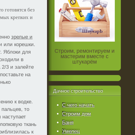
то готовятся без
амых крепких и
шенно
зрелые и
и или корешки.
Строим, ремонтируем и
т. Яблоки для
мастерим вместе с
роходили в
штукарём
2/3 и залейте
поставьте на
енько
Дачное
строительство
ению к водке.
С чего начать
 пальцев, то
Строим дом
и наступает
Баня
лопковую ткань
Умелец
приблизилась к