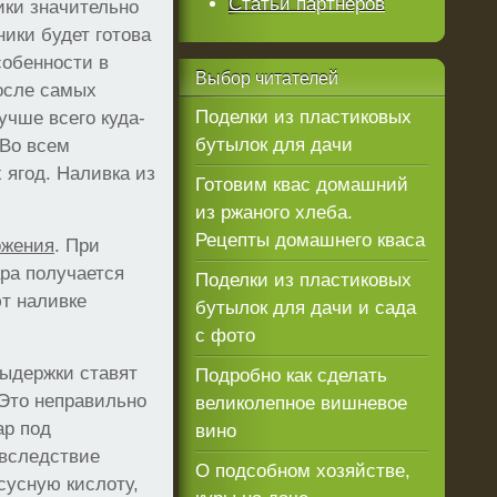
Статьи партнеров
ики значительно
ники будет готова
собенности в
Выбор
читателей
осле самых
Поделки из пластиковых
учше всего куда-
бутылок для дачи
 Во всем
 ягод. Наливка из
Готовим квас домашний
из ржаного хлеба.
Рецепты домашнего кваса
ожения
. При
ара получается
Поделки из пластиковых
т наливке
бутылок для дачи и сада
с фото
выдержки ставят
Подробно как сделать
 Это неправильно
великолепное вишневое
ар под
вино
 вследствие
О подсобном хозяйстве,
сусную кислоту,