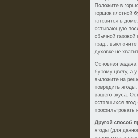
Положите в горшо
горшок плотной б
готовится в доме,
остывающую посл
обычной газовой 
град., выключите
духовке не хвати
Основная задача 
бурому цвету, а 
выложите на реше
повредить ягоды. 
вашего вкуса. Ос
оставшихся ягод 
профильтровать и
Другой способ п
ягоды (для данно
положите х в про