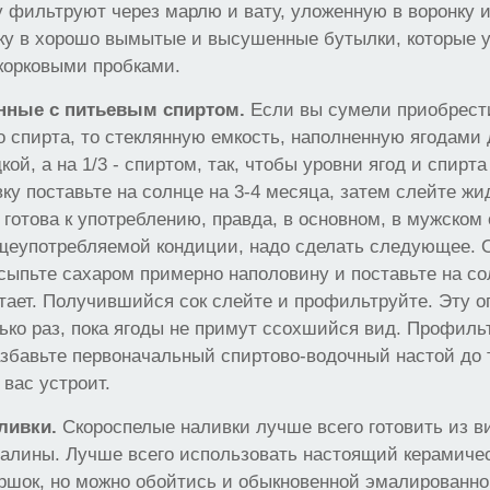
 фильтруют через марлю и вату, уложенную в воронку 
ку в хорошо вымытые и высушенные бутылки, которые 
корковыми пробками.
нные с питьевым спиртом.
Если вы сумели приобрест
о спирта, то стеклянную емкость, наполненную ягодами 
кой, а на 1/3 - спиртом, так, чтобы уровни ягод и спирта
ку поставьте на солнце на 3-4 месяца, затем слейте жи
 готова к употреблению, правда, в основном, в мужском
бщеупотребляемой кондиции, надо сделать следующее. 
сыпьте сахаром примерно наполовину и поставьте на сол
стает. Получившийся сок слейте и профильтруйте. Эту 
ько раз, пока ягоды не примут ссохшийся вид. Профил
збавьте первоначальный спиртово-водочный настой до 
 вас устроит.
ливки.
Скороспелые наливки лучше всего готовить из в
алины. Лучше всего использовать настоящий керамиче
ршок, но можно обойтись и обыкновенной эмалированно