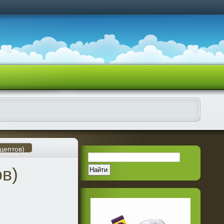
цептов)
в)