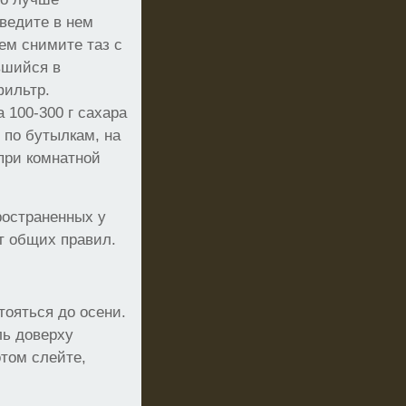
оведите в нем
тем снимите таз с
вшийся в
фильтр.
 100-300 г сахара
 по бутылкам, на
 при комнатной
ространенных у
т общих правил.
стояться до осени.
ль доверху
отом слейте,