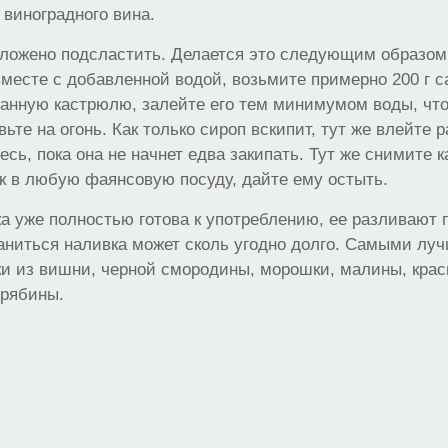
 виноградного вина.
оложено подсластить. Делается это следующим образом
вместе с добавленной водой, возьмите примерно 200 г 
анную кастрюлю, залейте его тем минимумом воды, что
вьте на огонь. Как только сироп вскипит, тут же влейте
есь, пока она не начнет едва закипать. Тут же снимите 
к в любую фаянсовую посуду, дайте ему остыть.
 уже полностью готова к употреблению, ее разливают 
аниться наливка может сколь угодно долго. Самыми лу
ки из вишни, черной смородины, морошки, малины, кра
 рябины.