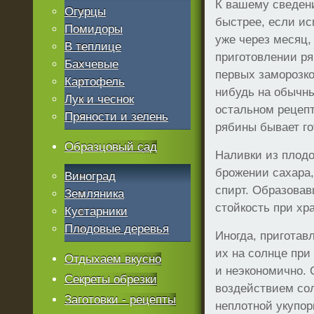
К вашему сведени
Огурцы
быстрее, если ис
Помидоры
уже через месяц, 
В теплице
приготовлении ря
Бахчевые
первых заморозков
Картофель
нибудь на обычн
Лук и чеснок
остальном рецепт
Пряности и зелень
рябины бывает го
Образцовый сад
Наливки из плодо
брожении сахара,
Виноград
спирт. Образова
Земляника
стойкость при хр
Кустарники
Плодовые деревья
Иногда, приготав
их на солнце при
Отдыхаем вкусно
и неэкономично. 
Секреты обрезки
воздействием сол
Заготовки - рецепты
неплотной укупор