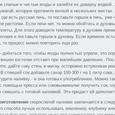
к спелые и чистые ягоды и залейте их доверху водкой.
умагой, которую проткните вилкой в нескольких местах.
 где есть русская печь, то поставьте горшок в печь, уже
е растопки. Если печи нет, то можно обойтись и духо
плиты. Для этого доведите температуру в духовке прим
 пламя и поставьте горшок в духовку. Если времени ост
т, то процесс можно повторить еще раз.
- добиться того, чтобы ягоды полностью упрели, это оп
у вишен косточки отстают при малейшем давлении.. Пос
те, дайте соку стечь в миску, осторожно встряхивая ре
В стекший сок добавьте сахар 100-300 г на 1 литр сока,
тудите наливку - и она готова к употреблению. Можно та
с помощью пресса или соковыжималки получить сок, хо
 смешать с готовой наливкой. Это придаст ей дополнит
риготовления
скороспелой наливки заключается в сле
го способа лучше использовать землянику, клубнику ил
чные бутылки, желательно из-под шампанского, как мож