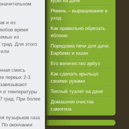
куры на даче
 значительном
Ревень – выращивание и
уход
ак и из
Как правильно обрезать
 любое время
яблоню
яемых из
 град. Для этого
Порядовка печи для дачи.
 или
Барбекю и казан
Его величество арбуз
енная смесь
Как сделать крыльцо
ие первых 2-3
своими руками
 завязывают
Теплый туалет на даче
я и температуры
7 град. При более
Домашняя очистка
самогона
я пузырьков газа
. По окончании