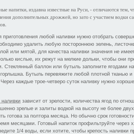
ные напитки, издавна известные на Руси, - отличаются тем, ч
ления дополнительных дрожжей, но зато с участием водки с
ов.
ля приготовления любой наливки нужно отобрать совер
еобходимо удалить любую постороннюю зелень, листочк
елой или мятой, для качества наливки значения не имее
только кислые, их режут на мелкие дольки, чтобы они п
. Стеклянный баллон или бутыль заполните ягодами на 
 горлышка. Бутыль перевяжите любой плотной тканью и 
 Через каждые трое-четверо суток наливку нужно хорош
 наливки
зависит от зрелости, количества ягод по отнош
шенно зрелые и залиты водкой на высоту не более двух
ть готова за полтора месяца. Но обычно срок готовност
емя месяцами. Готовый напиток профильтруйте через х
ведите 1/4 воды, если хотите, чтобы крепость наливки 