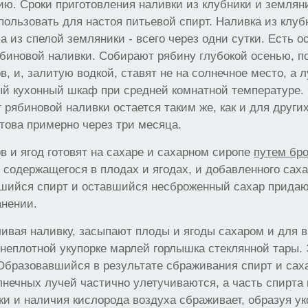
ю. Сроки приготовления наливки из клубники и землян
пользовать для настоя питьевой спирт. Наливка из клуб
а из спелой земляники - всего через одни сутки. Есть о
биновой наливки. Собирают рябину глубокой осенью, п
, и, залитую водкой, ставят не на солнечное место, а л
ый кухонный шкаф при средней комнатной температуре.
 рябиновой наливки остается таким же, как и для других
това примерно через три месяца.
в и ягод готовят на сахаре и сахарном сиропе
путем бр
 содержащегося в плодах и ягодах, и добавленного сах
вшийся спирт и оставшийся несброженный сахар придаю
анении.
ливая наливку, засыпают плоды и ягоды сахаром и для 
 неплотной укупорке марлей горлышка стеклянной тары.
Образовавшийся в результате сбраживания спирт и сах
нечных лучей частично улетучиваются, а часть спирта
ки и наличия кислорода воздуха сбраживает, образуя ук