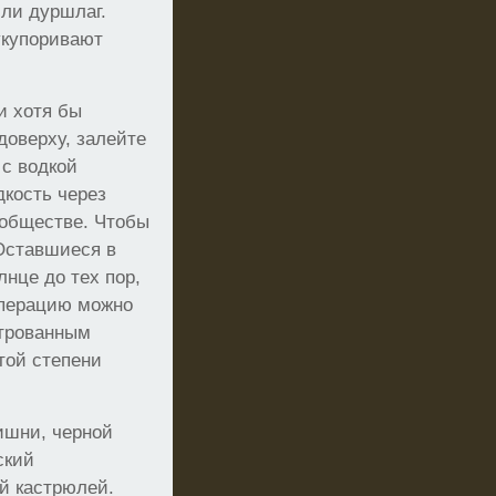
или дуршлаг.
укупоривают
и хотя бы
доверху, залейте
 с водкой
дкость через
 обществе. Чтобы
Оставшиеся в
нце до тех пор,
операцию можно
ьтрованным
той степени
ишни, черной
ский
й кастрюлей.