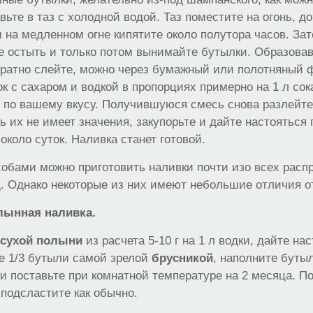
вьте в таз с холодной водой. Таз поместите на огонь, д
и на медленном огне кипятите около полутора часов. За
е остыть и только потом вынимайте бутылки. Образова
уратно слейте, можно через бумажный или полотняный 
к с сахаром и водкой в пропорциях примерно на 1 л сока
и, по вашему вкусу. Получившуюся смесь снова разлейте
ть их не имеет значения, закупорьте и дайте настояться
около суток. Наливка станет готовой.
обами можно приготовить наливки почти изо всех расп
д. Однако некоторые из них имеют небольшие отличия о
лынная наливка.
й
сухой полыни
из расчета 5-10 г на 1 л водки, дайте на
е 1/3 бутыли самой зрелой
брусникой
, наполните буты
и поставьте при комнатной температуре на 2 месяца. П
подсластите как обычно.