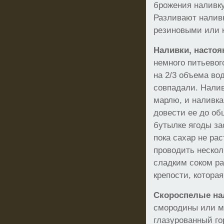
брожения наливку
Разливают налив
резиновыми или 
Наливки, настоя
немного питьевог
на 2/3 объема вод
совпадали. Налив
марлю, и наливка
довести ее до о
бутылке ягоды за
пока сахар не ра
проводить нескол
сладким соком ра
крепости, которая
Скороспелые на
смородины или м
глазурованный го