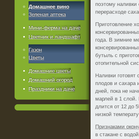
поэтому наливки
Домашнее вино
перерасходе саха
Зеленая аптека
Приготовление хо
Мини-ферма на даче
консервированных
Цветник и ландшафт
года. В зимние м
консервированных
Газон
бутыль с пригото
Цветы
отопительной си
Домашние цветы
Наливки готовят
Домашний огород
плодов и сахара 
Праздники на даче
дней, пока не на
марлей в 1 слой.
длится от 12 до 
низкой температу
Признаками окон
в стакане с водо