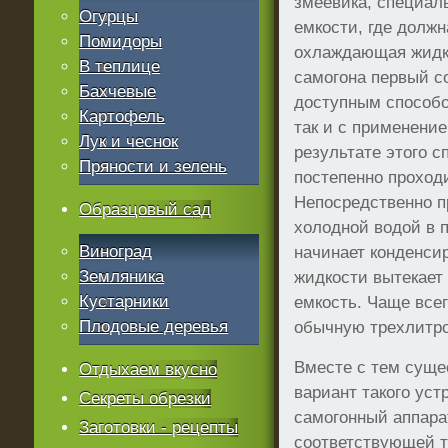
змеевика, специаль
Огурцы
емкости, где должн
Помидоры
охлаждающая жидко
В теплице
самогона первый с
Бахчевые
доступным способо
Картофель
так и с применени
Лук и чеснок
результате этого 
Пряности и зелень
постепенно проход
Непосредственно п
Образцовый сад
холодной водой в 
Виноград
начинает конденси
Земляника
жидкости вытекает
Кустарники
емкость. Чаще все
Плодовые деревья
обычную трехлитро
Вместе с тем суще
Отдыхаем вкусно
вариант такого ус
Секреты обрезки
самогонный аппара
Заготовки - рецепты
соответствующей т