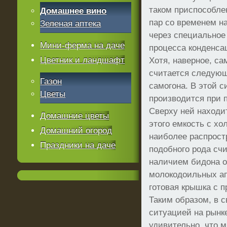
таком приспособл
Домашнее вино
пар со временем н
Зеленая аптека
через специальное
Мини-ферма на даче
процесса конденсац
Цветник и ландшафт
Хотя, наверное, с
считается следую
Газон
самогона. В этой с
Цветы
производится при 
Сверху ней находит
Домашние цветы
этого емкость с хо
Домашний огород
наиболее распрос
Праздники на даче
подобного рода сч
наличием бидона о
молокодоильных ап
готовая крышка с 
Таким образом, в 
ситуацией на рынк
удивительно, что 