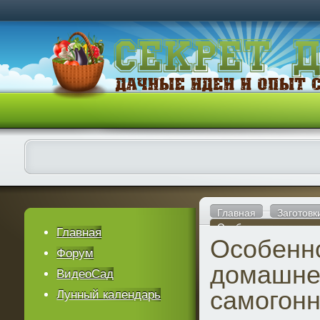
Главная
Заготовк
Особенности домашн
Главная
Особенн
Форум
домашне
ВидеоСад
самогонн
Лунный календарь