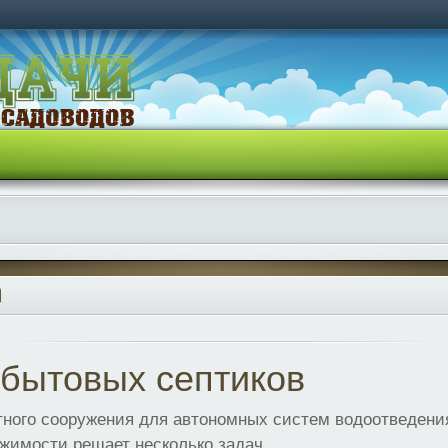
 бытовых септиков
тного сооружения для автономных систем водоотведени
жимости решает несколько задач.