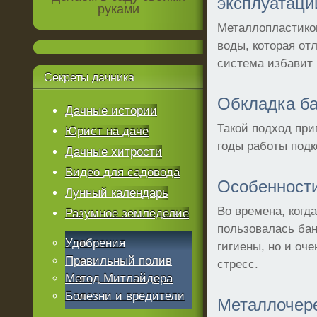
эксплуатаци
руками
Металлопластиков
воды, которая от
система избавит 
Секреты
дачника
Обкладка б
Дачные истории
Такой подход при
Юрист на даче
годы работы подк
Дачные хитрости
Видео для садовода
Особенности
Лунный календарь
Во времена, когд
Разумное земледелие
пользовалась ба
Удобрения
гигиены, но и оч
Правильный полив
стресс.
Метод Митлайдера
Болезни и вредители
Металлочер