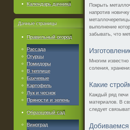
Календарь дачника
Покрыть металлоч
напротив новичку
металлочерепицы 
Дачные
страницы
выполнение котор
забывать, что ме
Правильный огород
Рассада
Изготовлени
Огурцы
Многим известно
Помидоры
соления, хранени
В теплице
Бахчевые
Какие строй
Картофель
Лук и чеснок
Каждый ряд печи
Пряности и зелень
материалов. В св
следует связыват
Образцовый сад
Виноград
Добиваемся 