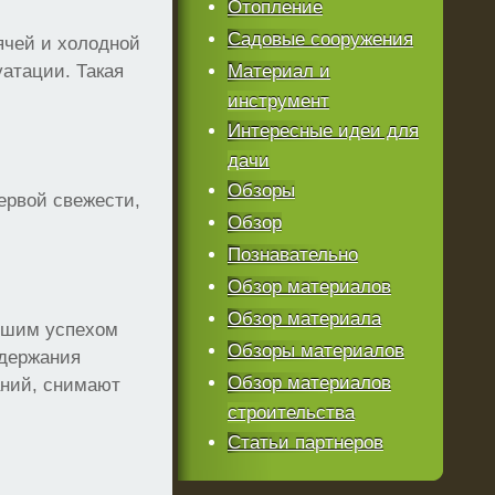
Отопление
Садовые сооружения
ячей и холодной
уатации. Такая
Материал и
инструмент
Интересные идеи для
дачи
Обзоры
первой свежести,
Обзор
Познавательно
Обзор материалов
Обзор материала
льшим успехом
Обзоры материалов
ддержания
Обзор материалов
аний, снимают
строительства
Статьи партнеров