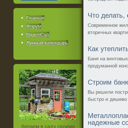
Что делать,
Главная
Современное жиль
Форум
вторичных кварти
ВидеоСад
Лунный календарь
Как утеплит
Баня на винтовых
продуманной конс
Строим бан
Вы решили постро
быстро и дешево 
Металлоплас
надежные со
Делаем в саду своими