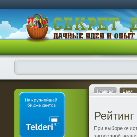
Главная
Баня
Рейтинг
При выборе очис
загородной недви