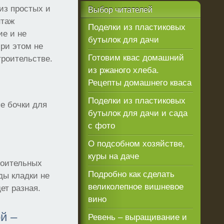
из простых и
Выбор
читателей
нтаж
Поделки из пластиковых
ие и не
бутылок для дачи
ри этом не
Готовим квас домашний
троительстве.
из ржаного хлеба.
Рецепты домашнего кваса
Поделки из пластиковых
е бочки для
бутылок для дачи и сада
с фото
О подсобном хозяйстве,
куры на даче
роительных
Подробно как сделать
ды кладки не
великолепное вишневое
ет разная.
вино
й –
Ревень – выращивание и