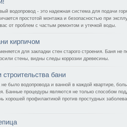
и!
ый водопровод - это надежная система для подачи гор
личается простотой монтажа и безопасностью при экспл
вас от проблем с частым ремонтом и утечкой воды.
ани кирпичом
меняется для закладки стен старого строения. Баня не 
осили стены, видны следы коррозии древесины.
 строительства бани
а не было водопровода и ванной в каждой квартире, бо
ня. Банные процедуры являются не только способом по
ень хорошей профилактикой против простудных заболев
епица