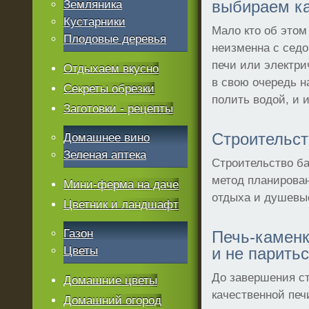
выбираем к
Земляника
Кустарники
Мало кто об этом
Плодовые деревья
неизменна с седо
печи или электри
Отдыхаем вкусно
в свою очередь н
Секреты обрезки
полить водой, и 
Заготовки - рецепты
Строительст
Домашнее вино
Зеленая аптека
Строительство ба
метод планирова
Мини-ферма на даче
отдыха и душевы
Цветник и ландшафт
Газон
Печь-каменк
Цветы
и не парить
До завершения ст
Домашние цветы
качественной печ
Домашний огород