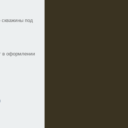
о скважины под
т в оформлении
я