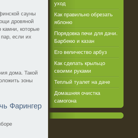
уход
 финской сауны
Как правильно обрезать
мощи дровяной
яблоню
 камни, которые
Порядовка печи для дачи.
пар, если их
Барбекю и казан
Его величество арбуз
Как сделать крыльцо
своими руками
ния дома. Такой
оложить зоны
Теплый туалет на даче
Домашняя очистка
самогона
ечь Фарингер
ыборе