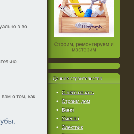
уально в во
Строим, ремонтируем и
мастерим
ательно
Дачное
строительство
С чего начать
вам о том, как
Строим дом
Баня
Умелец
рубы,
Электрик