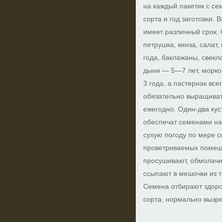
на каждый пакетик с с
сорта и год заготовки. 
имеет различный срок. 
петрушка, кинза, салат
года, баклажаны, свекл
дыни — 5—7 лет, морко
3 года, а пастернак все
обязательно выращиват
ежегодно. Один-два ку
обеспечат семенами на
сухую погоду по мере с
проветриваемых помеще
просушивают, обмолачив
ссыпают в мешочки из т
Семена отбирают здоро
сорта, нормально вызр