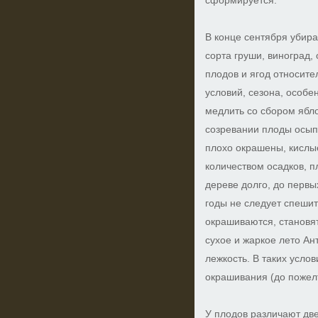
сформируется.
В конце сентября убира
сорта груши, виноград,
плодов и ягод относител
условий, сезона, особе
медлить со сбором ябло
созревании плоды осып
плохо окрашены, кислые
количеством осадков, п
дереве долго, до первы
годы не следует спешит
окрашиваются, становят
сухое и жаркое лето Ан
лежкость. В таких усло
окрашивания (до пожел
У плодов различают две