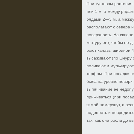
При кустовом растения 
или 1 м, а между ряда
рядами 2—3 м, а между
располагают с севера н
поверхность. На склоне
контуру его, чтобы не 
роют канавы шириной 40
высаживают (по шнуру 
поливают и мульчируют
торфом. При посадке н
была на уровне поверхн
выпячивание ее недопус
приживаться (при поса
зимой померзнут, а вес
подопреть и повредитьс
так, как она росла до в