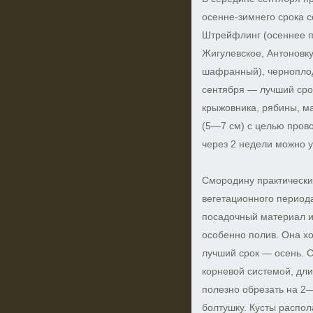
осенне-зимнего срока с
Штрейфлинг (осеннее п
Жигулевское, Антоновк
шафранный), черноплод
сентября — лучший сро
крыжовника, рябины, м
(5—7 см) с целью прово
через 2 недели можно 
Смородину практически
вегетационного период
посадочный материал и
особенно полив. Она х
лучший срок — осень. 
корневой системой, дли
полезно обрезать на 2—
болтушку. Кусты распола