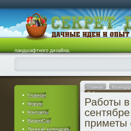
ландшафтного дизайна.
Главная
Календар
Работы в саду в сент
Главная
Работы в
Форум
сентябре
Контакты
приметы 
ВидеоСад
Лунный календарь