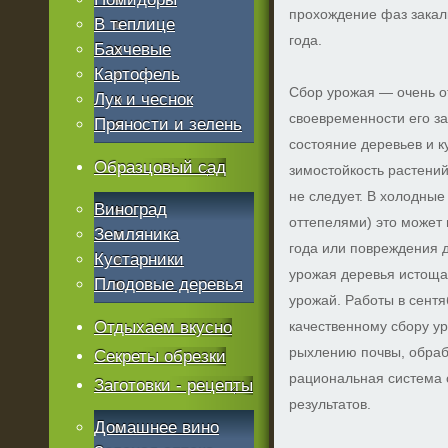
прохождение фаз закал
В теплице
года.
Бахчевые
Картофель
Сбор урожая — очень о
Лук и чеснок
своевременности его за
Пряности и зелень
состояние деревьев и к
Образцовый сад
зимостойкость растени
не следует. В холодные
Виноград
оттепелями) это может 
Земляника
года или повреждения д
Кустарники
урожая деревья истоща
Плодовые деревья
урожай. Работы в сентя
Отдыхаем вкусно
качественному сбору у
рыхлению почвы, обрабо
Секреты обрезки
рациональная система 
Заготовки - рецепты
результатов.
Домашнее вино