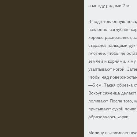
а между рядами 2 м.
В подготовленную поса
наклонно, заглубляя ко
хорошо расправляют, з
стараясь пальцами рук
плотнее, чтобы не ост
землей и корнями. Яму 
утаптывают ногой. Зате
чтобы над поверхностью
—5 см. Такая обрезка с
Вокруг саженца делают
поливают. После того, к
присыпают сухой почво
образовалось корки.
Малину высаживают кус