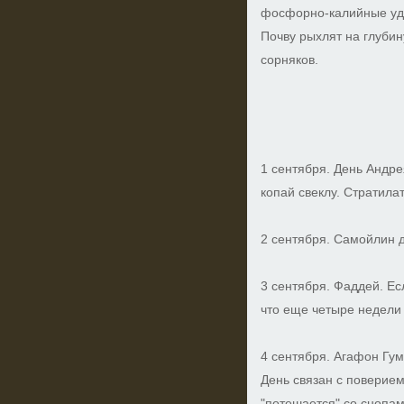
фосфорно-калийные удо
Почву рыхлят на глубин
сорняков.
1 сентября. День Андре
копай свеклу. Стратила
2 сентября. Самойлин 
3 сентября. Фаддей. Ес
что еще четыре недели
4 сентября. Агафон Гум
День связан с поверием
"потешается" со снопам