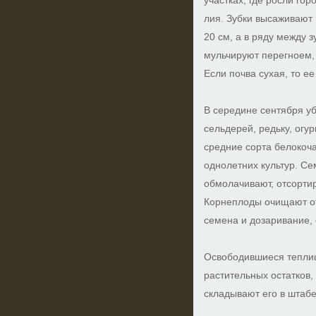
участках, где росли гор
лия. Зубки высаживают
20 см, а в ряду между 
мульчируют перегноем,
Если почва сухая, то е
В середине сентября уб
сельдерей, редьку, огур
средние сорта белокоч
однолетних культур. С
обмолачивают, отсорти
Корнеплоды очищают от
семена и дозаривание,
Освободившиеся тепли
растительных остатков
складывают его в штаб