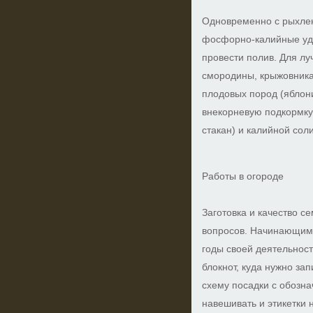
Одновременно с рыхлен
фосфорно-калийные удо
провести полив. Для л
смородины, крыжовник
плодовых пород (яблони
внекорневую подкормку
стакан) и калийной соли
Работы в огороде
Заготовка и качество 
вопросов. Начинающим
годы своей деятельност
блокнот, куда нужно за
схему посадки с обозна
навешивать и этикетки н