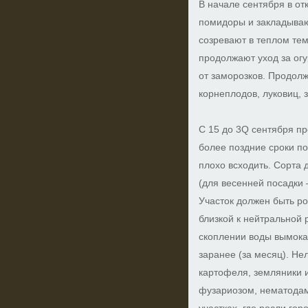
В начале сентября в о
помидоры и закладываю
созревают в теплом тем
продолжают уход за ог
от заморозков. Продол
корнеплодов, луковиц, 
С 15 до 3Q сентября пр
более поздние сроки по
плохо всходить. Сорта
(для весенней посадки
Участок должен быть р
близкой к нейтральной 
скоплении воды вымокае
заранее (за месяц). Не
картофеля, земляники 
фузариозом, нематодам