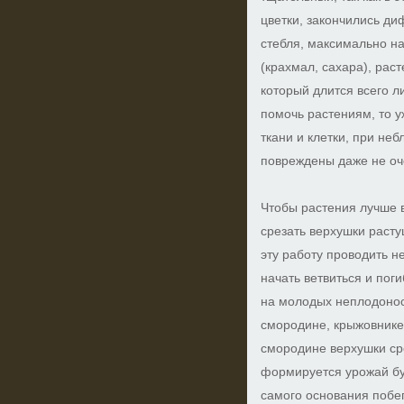
цветки, закончились ди
стебля, максимально н
(крахмал, сахара), раст
который длится всего л
помочь растениям, то у
ткани и клетки, при не
повреждены даже не оч
Чтобы растения лучше 
срезать верхушки раст
эту работу проводить н
начать ветвиться и пог
на молодых неплодонос
смородине, крыжовнике
смородине верхушки сре
формируется урожай бу
самого основания побе