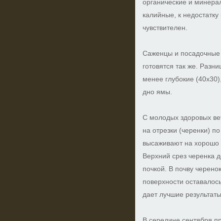
органические и минера
калийные, к недостатку
чувствителен.
Саженцы и посадочные
готовятся так же. Разн
менее глубокие (40x30)
дно ямы.
С молодых здоровых ве
на отрезки (черенки) п
высаживают на хорошо 
Верхний срез черенка д
почкой. В почву черенок
поверхности оставалось
дает лучшие результаты
В середине сентября п