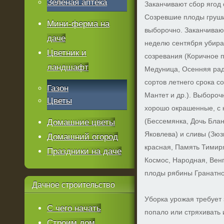
Зеленая аптека
Заканчивают сбор ягод 
Созревшие плоды груши
Мини-ферма на
выборочно. Заканчиваю
даче
неделю сентября убира
Цветник и
созревания (Коричное 
ландшафт
Медуница, Осенняя рад
сортов летнего срока с
Газон
Мантет и др.). Выбороч
Цветы
хорошо окрашенные, с 
(Бессемянка, Дочь Бла
Домашние цветы
Яковлева) и сливы (Зюз
Домашний огород
красная, Память Тимиря
Праздники на даче
Космос, Народная, Венг
плоды рябины Гранатно
Дачное
строительство
Уборка урожая требует 
С чего начать
попало или стряхивать 
Строим дом