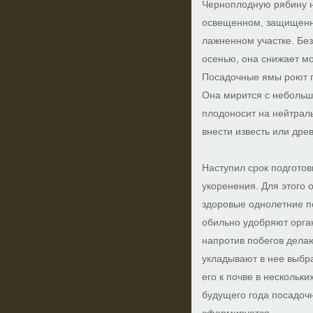
Черноплодную рябину 
освещенном, защищенно
лажненном участке. Бе
осенью, она снижает мо
Посадочные ямы роют г
Она мирится с небольш
плодоносит на нейтрал
внести известь или дре
Наступил срок подготов
укоренения. Для этого
здоровые однолетние п
обильно удобряют орга
напротив побегов делаю
укладывают в нее выбр
его к почве в нескольк
будущего года посадоч