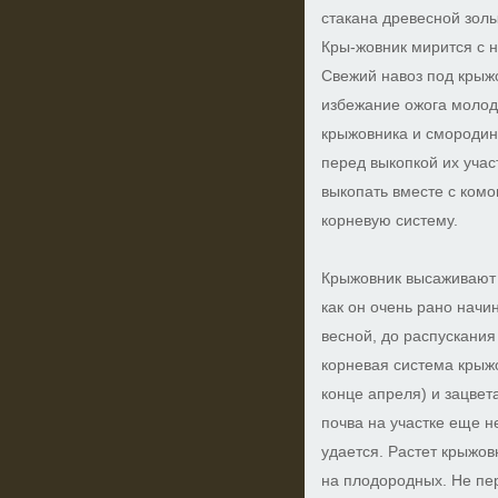
стакана древесной золы
Кры-жовник мирится с 
Свежий навоз под крыжо
избежание ожога молод
крыжовника и смородин
перед выкопкой их учас
выкопать вместе с ком
корневую систему.
Крыжовник высаживают 
как он очень рано начи
весной, до распускания
корневая система крыжо
конце апреля) и зацвет
почва на участке еще не
удается. Растет крыжов
на плодородных. Не пе