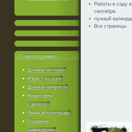
Работы в саду 
сентября.
лунный календа
Все страницы
Секреты
дачника
Дачные истории
Юрист на даче
Дачные хитрости
Видео для
садовода
Лунный календарь
Разумное
земледелие