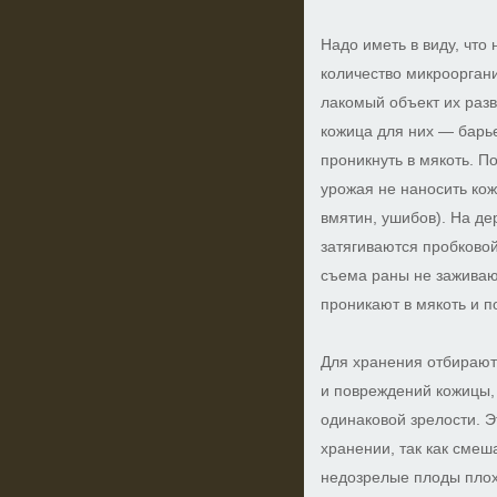
Надо иметь в виду, что
количество микрооргани
лакомый объект их раз
кожица для них — барье
проникнуть в мякоть. П
урожая не наносить кож
вмятин, ушибов). На де
затягиваются пробково
съема раны не заживают
проникают в мякоть и п
Для хранения отбирают
и повреждений кожицы,
одинаковой зрелости. 
хранении, так как смеш
недозрелые плоды плох