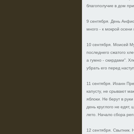
благополучие в дом при
9 сентября. День Анфи
много - к мокрой осени 
10 сентября. Моисей М
последнего сжатого хле
а гумно - скирдами". Х
убрать его перед насту
11 сентября. Иоанн Пре
капусту, не срывают ма
яблоки. Не берут в руки 
день круглого не едят, 
лето. Начало сбора реп
12 сентября. Свытник. 