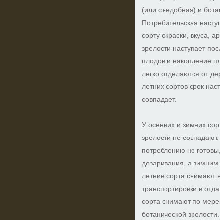
(или съедобная) и бота
Потребительская насту
сорту окраски, вкуса, 
зрелости наступает посл
плодов и накопление п
легко отделяются от де
летних сортов срок нас
совпадает.
У осенних и зимних сор
зрелости не совпадают.
потреблению не готовы
дозаривания, а зимним
летние сорта снимают в
транспортировки в отд
сорта снимают по мере
ботанической зрелости.