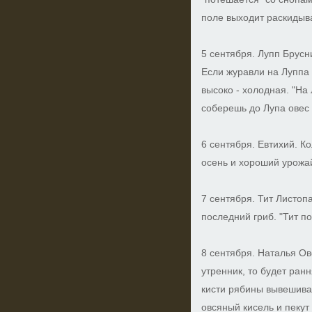
поле выходит раскидыва
5 сентября. Лупп Брусн
Если журавли на Луппа 
высоко - холодная. "На
соберешь до Лупа овес 
6 сентября. Евтихий. Ко
осень и хороший урожа
7 сентября. Тит Листоп
последний гриб. "Тит по
8 сентября. Наталья Ов
утренник, то будет ранн
кисти рябины вывешива
овсяный кисель и пекут 