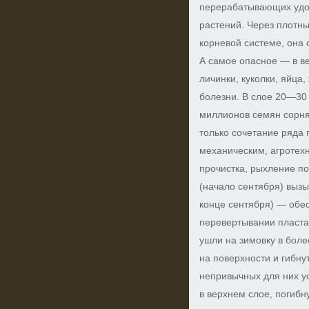
перерабатывающих удо
растений. Через плотны
корневой системе, она 
А самое опасное — в в
личинки, куколки, яйца,
болезни. В слое 20—30 
миллионов семян сорня
только сочетание ряда 
механическим, агротех
прочистка, рыхление п
(начало сентября) вызы
конце сентября) — обе
перевертывании пласта:
ушли на зимовку в боле
на поверхности и гибну
непривычных для них ус
в верхнем слое, погибн