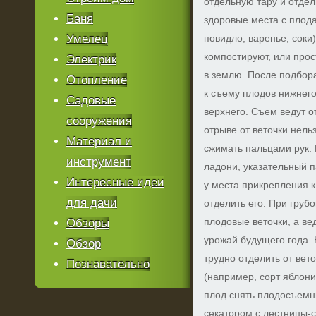
отдельную тару и отде
Баня
здоровые места с плода
Умелец
повидло, варенье, соки
компостируют, или прос
Электрик
в землю. После подбор
Отопление
к съему плодов нижнего
Садовые
верхнего. Съем ведут о
сооружения
отрыве от веточки нель
Материал и
сжимать пальцами рук. 
инструмент
ладони, указательный 
Интересные идеи
у места прикрепления к
для дачи
отделить его. При груб
плодовые веточки, а в
Обзоры
урожай будущего года. 
Обзор
трудно отделить от вет
Познавательно
(например, сорт яблони
плод снять плодосъемн
секатором с лестницы-с