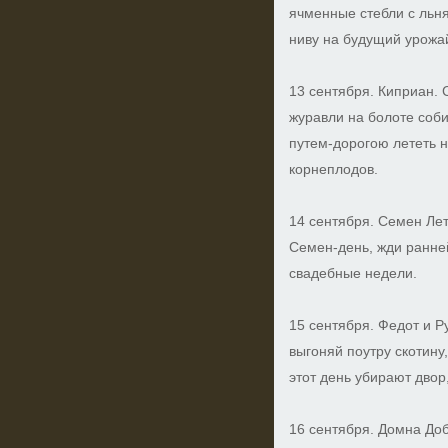
ячменные стебли с льн
ниву на будущий урожа
13 сентября. Киприан. 
журавли на болоте соби
путем-дорогою лететь 
корнеплодов.
14 сентября. Семен Лет
Семен-день, жди ранне
свадебные недели.
15 сентября. Федот и 
выгоняй поутру скотину
этот день убирают двор
16 сентября. Домна До