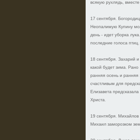
всякую рухлядь, вместе
17 сентября. Богороди
Неопалимую Купину мол
день - идет уборка лука
последние голоса птиц.
18 сентября. Захарий и
какой будет зима. Рано
ранняя осень и ранняя 
счастливым для предска
Елизавета предсказала
Христа.
19 сентября. Михайлов 
Михаил заморозком зем