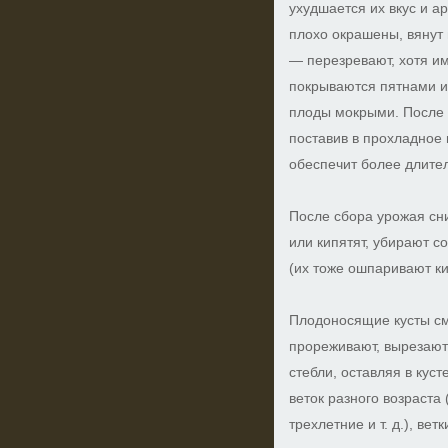
ухудшается их вкус и а
плохо окрашены, вянут 
— перезревают, хотя им
покрываются пятнами и
плоды мокрыми. После 
поставив в прохладное 
обеспечит более длите
После сбора урожая сн
или кипятят, убирают с
(их тоже ошпаривают ки
Плодоносящие кусты с
прореживают, вырезают
стебли, оставляя в кус
веток разного возраста
трехлетние и т. д.), ве