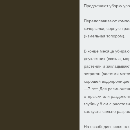
Продолжают уборку уро
Перелопачивают компос
кочерыжки, сорную трав
(измельчая топором).
В конце месяца убираю
двухлетних (свекла, мор
растений и закладываю
эстрагон (частями мато
хорошей водопроницаем
—7 лет. Для размножен
отпрыски или разделенн
глубину 8 см с расстоя
как кусты сильно разра
На освободившиеся пло