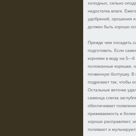
холодных, сильно опод
недостатка влаги. Ежег
удобрений, орошения и 
должен быть хорошо о
Прежде чем посадить с
подготовить. Если саже
корнями в воду на 5—6 
поломанные корешки, о
почвенную болтушку. В 
подрезают так, чтобы о
Остальные веточки уда
саженца слегка заглубл
обеспечивает появлени
приживаемость и более
хорошо расправляют, з
поливают и мульчируют