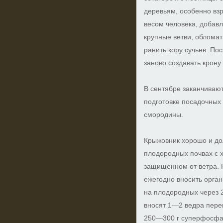
деревьям, особенно вз
весом человека, добав
крупные ветви, обломат
ранить кору сучьев. По
заново создавать крону
В сентябре заканчивают
подготовке посадочных
смородины.
Крыжовник хорошо и дол
плодородных почвах с 
защищенном от ветра. 
ежегодно вносить орга
на плодородных через 2
вносят 1—2 ведра перег
250—300 г суперфосфат