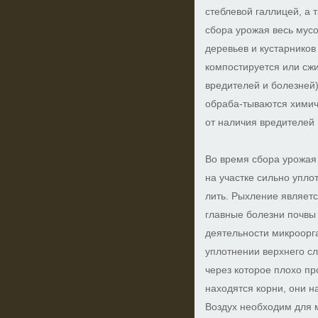
стеблевой галлицей, а 
сбора урожая весь мусор
деревьев и кустарников
компостируется или сжи
вредителей и болезней)
обраба-тываются химич
от наличия вредителей 
Во время сбора урожая
на участке сильно упло
лить. Рыхление являетс
главные болезни почвы 
деятельности микроорг
уплотнении верхнего сл
через которое плохо пр
находятся корни, они н
Воздух необходим для 