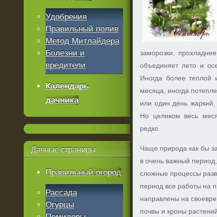
Удобрения
Правильный полив
Метод Митлайдера
Болезни и
заморозки, прохладнее
вредители
объединяет лето и осе
Иногда более теплой 
Календарь
месяца, иногда потепл
дачника
или один день жаркий,
Но целиком весь мес
редко.
Чаще природа как бы з
Дачные
страницы
в очень важный период, 
Правильный огород
сложные процессы разви
период все работы на 
Рассада
направлены на своевре
Огурцы
почвы и кроны растений
Помидоры