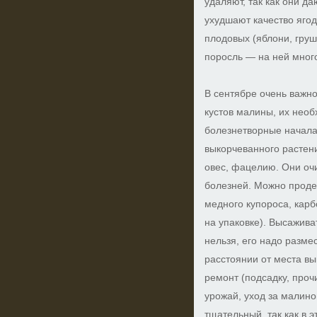
удаляют, так как они да
ухудшают качество ягод
плодовых (яблони, груш
поросль — на ней мног
В сентябре очень важно
кустов малины, их необ
болезнетворные начала 
выкорчеванного растени
овес, фацелию. Они оч
болезней. Можно проде
медного купороса, кар
на упаковке). Высажива
нельзя, его надо разме
расстоянии от места в
ремонт (подсадку, проч
урожай, уход за малино
тщательный, так как в 