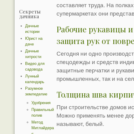
составляет труда. На полка
Секреты
супермаркетах они предста
дачника
Дачные
Рабочие рукавицы и
истории
защита рук от пов
Юрист на
даче
Дачные
Сегодня ни одно производст
хитрости
спецодежды и средств инди
Видео для
садовода
защитные перчатки и рукави
Лунный
промышленных, так и на се
календарь
Разумное
Толщина шва кирпи
земледелие
Удобрения
При строительстве домов и
Правильный
Можно применять менее доро
полив
Метод
называют, белый.
Митлайдера