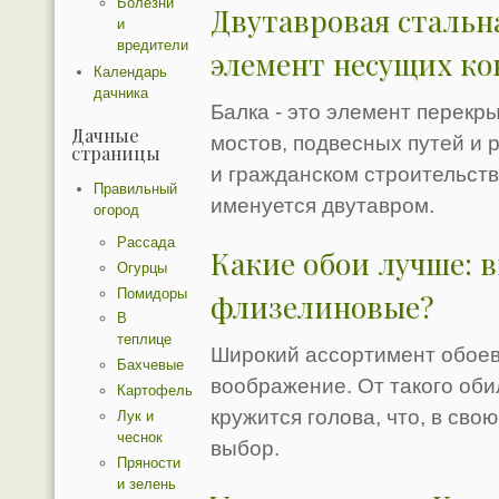
Болезни
Двутавровая стальн
и
вредители
элемент несущих к
Календарь
дачника
Балка - это элемент перекр
Дачные
мостов, подвесных путей и
страницы
и гражданском строительств
Правильный
именуется двутавром.
огород
Рассада
Какие обои лучше: 
Огурцы
Помидоры
флизелиновые?
В
теплице
Широкий ассортимент обоев
Бахчевые
воображение. От такого оби
Картофель
кружится голова, что, в сво
Лук и
чеснок
выбор.
Пряности
и зелень