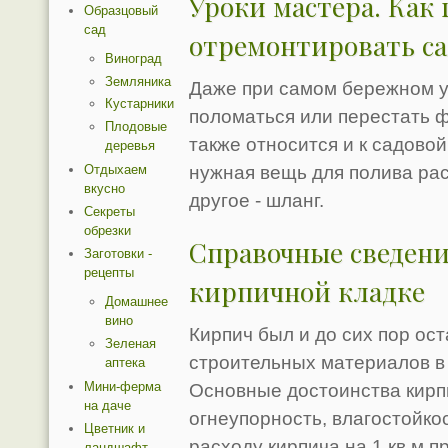
Уроки мастера. Как
Образцовый
сад
отремонтировать с
Виноград
Земляника
Даже при самом бережном у
Кустарники
поломаться или перестать 
Плодовые
также относится и к садовой
деревья
Отдыхаем
нужная вещь для полива рас
вкусно
другое - шланг.
Секреты
обрезки
Справочные сведени
Заготовки -
рецепты
кирпичной кладке
Домашнее
вино
Кирпич был и до сих пор ос
Зеленая
строительных материалов в
аптека
Мини-ферма
Основные достоинства кирпи
на даче
огнеупорность, влагостойк
Цветник и
расходу кирпича на 1 кв.м 
ландшафт