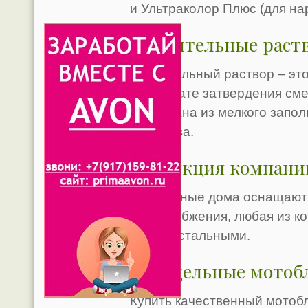
и Ультраколор Плюс (для на
Строительные раст
Строительный раствор – это
результате затвердения сме
подобрана из мелкого запол
вещества.
Продукция компани
Загородные дома оснащают
водоснабжения, любая из к
перед остальными.
Самодельные мотоб
Купить качественный мотобл