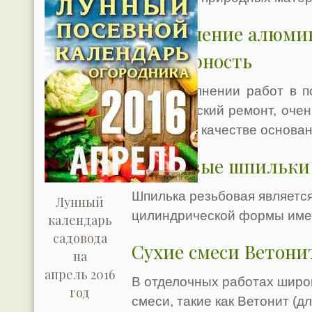
Применение алюмин
популярность
При выполнении работ в п
косметический ремонт, оче
профиль в качестве основани
Резьбовые шпильки
Шпилька резьбовая являетс
Лунный
цилиндрической формы имее
календарь
садовода
Сухие смеси Ветони
на
апрель 2016
В отделочных работах широ
год
смеси, такие как Ветонит (д