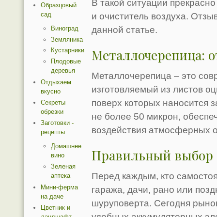
В такой ситуации прекрасно
Образцовый
сад
и очиститель воздуха. Отзы
Виноград
данной статье.
Земляника
Металлочерепица: 
Кустарники
Плодовые
деревья
Металлочерепица – это сов
Отдыхаем
изготовляемый из листов о
вкусно
поверх которых наносится 
Секреты
обрезки
не более 50 микрон, обесп
Заготовки -
воздействия атмосферных о
рецепты
Домашнее
Правильный выбор 
вино
Зеленая
Перед каждым, кто самостоя
аптека
Мини-ферма
гаража, дачи, рано или позд
на даче
шуруповерта. Сегодня рыно
Цветник и
удобных аккумуляторных эл
ландшафт