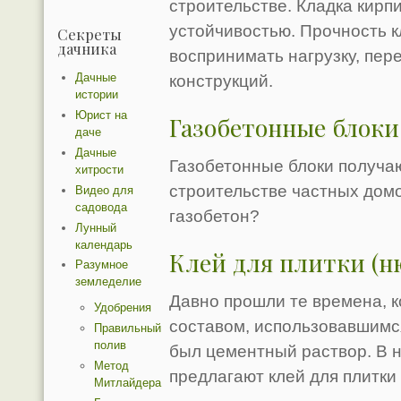
строительстве. Кладка кирп
устойчивостью. Прочность к
Секреты
дачника
воспринимать нагрузку, пе
Дачные
конструкций.
истории
Юрист на
Газобетонные блоки
даче
Дачные
Газобетонные блоки получа
хитрости
строительстве частных домо
Видео для
садовода
газобетон?
Лунный
календарь
Клей для плитки (н
Разумное
земледелие
Давно прошли те времена, 
Удобрения
составом, использовавшимся
Правильный
полив
был цементный раствор. В 
Метод
предлагают клей для плитки 
Митлайдера