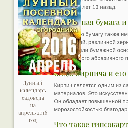
появились лет 13 назад.
Наждачная бумага и
Наждачную бумагу также им
абразивный, различной зер
тканевой или бумажной осно
специального абразивного 
Виды кирпича и его
Лунный
Кирпич является одним из 
календарь
материалов. Это искусстве
садовода
Он обладает повышенной пр
на
морозостойкостью благодар
апрель 2016
год
Что такое гипсокар