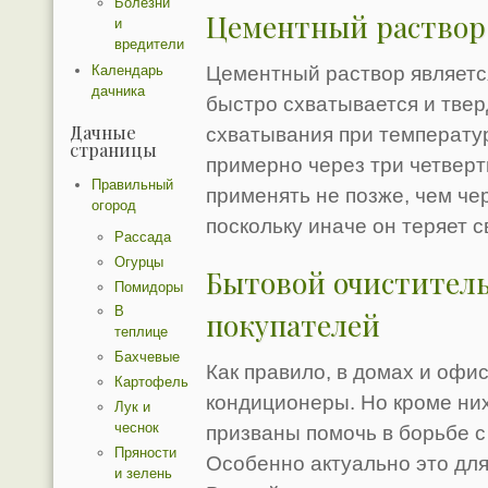
Болезни
Цементный раствор:
и
вредители
Календарь
Цементный раствор являетс
дачника
быстро схватывается и твер
Дачные
схватывания при температу
страницы
примерно через три четверт
Правильный
применять не позже, чем чер
огород
поскольку иначе он теряет 
Рассада
Огурцы
Бытовой очиститель
Помидоры
В
покупателей
теплице
Бахчевые
Как правило, в домах и офи
Картофель
кондиционеры. Но кроме них
Лук и
чеснок
призваны помочь в борьбе с
Пряности
Особенно актуально это для
и зелень