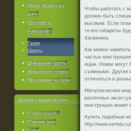
Мини-ферма на
Чтобы работать с м
даче
должен быть слишк
Цветник и
высоким. Если план
то его габариты буд
ландшафт
багажника.
Газон
Как можно заметить
Цветы
частью конструкции
Домашние цветы
ящик. Ножки могут
Домашний огород
съемными. Другие е
отличаться в разны
Праздники на даче
Металлические мод
различных аксессуа
Дачное
строительство
конструкция может 
С чего начать
Купить подобные ма
Строим дом
http://www.vertela.r
Баня