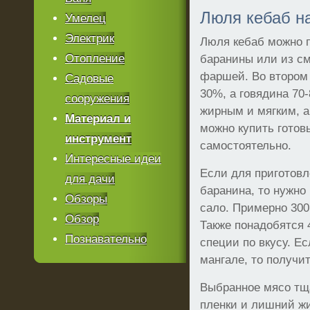
Люля кебаб н
Умелец
Электрик
Люля кебаб можно п
Отопление
баранины или из см
фаршей. Во втором 
Садовые
30%, а говядина 70
сооружения
жирным и мягким, 
Материал и
можно купить готов
инструмент
самостоятельно.
Интересные идеи
Если для приготов
для дачи
баранина, то нужно
Обзоры
сало. Примерно 300 
Обзор
Также понадобятся 
Познавательно
специи по вкусу. Е
мангале, то получи
Выбранное мясо тщ
пленки и лишний ж