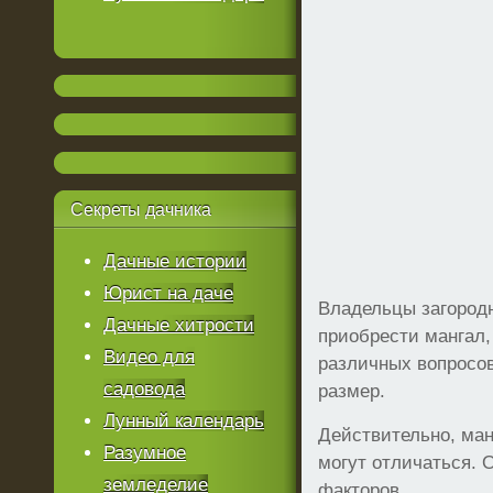
Секреты
дачника
Дачные истории
Юрист на даче
Владельцы загородн
Дачные хитрости
приобрести мангал
Видео для
различных вопросов.
садовода
размер.
Лунный календарь
Действительно, ман
Разумное
могут отличаться. 
земледелие
факторов.