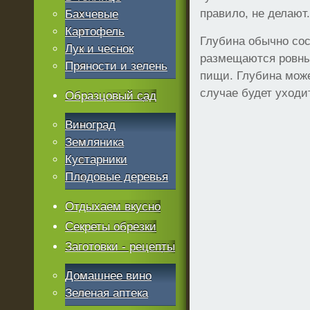
правило, не делают.
Бахчевые
Картофель
Глубина обычно сос
Лук и чеснок
размещаются ровны
Пряности и зелень
пищи. Глубина може
случае будет уходи
Образцовый сад
Виноград
Земляника
Кустарники
Плодовые деревья
Отдыхаем вкусно
Секреты обрезки
Заготовки - рецепты
Домашнее вино
Зеленая аптека