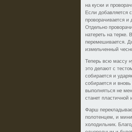
на куски и проворач
Если добавляется с
проворачивается и 
Отдельно проворачи
натереть на терке. 
перемешивается. Д
измельченный чесно
Теперь всю массу н
это делают с тестом
собирается и ударя
собирается и вновь
выполняться не мен
станет пластичной 
Фарш перекладывает
полотенцем, и мини
холодильник. Благо
однородным и буде