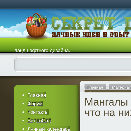
ландшафтного дизайна.
Главная
Материал
Мангалы для дачи и чт
Главная
Мангалы 
Форум
что на ни
Контакты
ВидеоСад
Лунный календарь