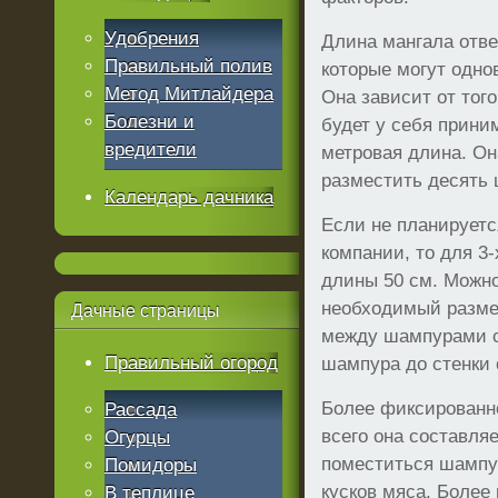
Удобрения
Длина мангала отве
Правильный полив
которые могут одно
Метод Митлайдера
Она зависит от тог
Болезни и
будет у себя прини
вредители
метровая длина. Он
разместить десять
Календарь дачника
Если не планирует
компании, то для 3-
длины 50 см. Можно
необходимый разме
Дачные
страницы
между шампурами со
Правильный огород
шампура до стенки 
Более фиксированн
Рассада
всего она составля
Огурцы
поместиться шампур
Помидоры
кусков мяса. Более
В теплице