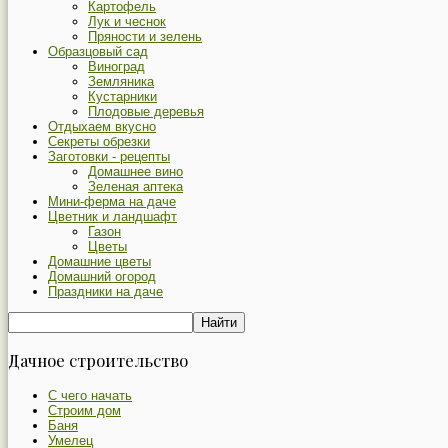
Картофель
Лук и чеснок
Пряности и зелень
Образцовый сад
Виноград
Земляника
Кустарники
Плодовые деревья
Отдыхаем вкусно
Секреты обрезки
Заготовки - рецепты
Домашнее вино
Зеленая аптека
Мини-ферма на даче
Цветник и ландшафт
Газон
Цветы
Домашние цветы
Домашний огород
Праздники на даче
Дачное строительство
С чего начать
Строим дом
Баня
Умелец