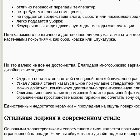
отлично переносит перепады температур;
не требует утепления помещения;
не поддается воздействию влаги, сырости или насекомых-вред
легко поддается уборке;
безупречно выглядит даже спустя долгие годы эксплуатации.
Плитка намного практичнее и долговечнее линолеума, ламината и дер
настенными покрытиями, как обои, краска или штукатурка.
Но это далеко не все ее достоинства. Благодаря многообразию вариан
дизайнерские задачи.
Отделка пола и стен светлой глянцевой плиткой визуально рас
Узкая лоджия станет казаться шире при укладке стандартной п
можно добиться, комбинируя диагонально ориентированную пли
Оригинальное сочетание керамической плитки различной фактур
ограниченном пространстве можно гармонично сочетать зону от
Единственный недостаток керамики – прохладная на ощупь поверхност
Стильная лоджия в современном стиле
Основными характеристиками современного стиля является практичнос
ограниченной площади. Если вы обдумываете дизайн лоджии в совре