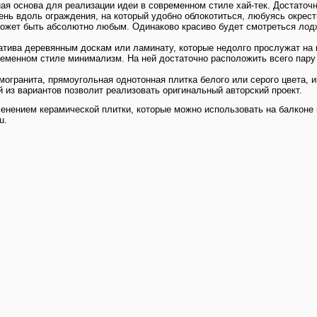
ая основа для реализации идеи в современном стиле хай-тек. Достаточ
нь вдоль ограждения, на который удобно облокотиться, любуясь окрест
 может быть абсолютно любым. Одинаково красиво будет смотреться лодж
натива деревянным доскам или ламинату, которые недолго прослужат на
еменном стиле минимализм. На ней достаточно расположить всего пару 
могранита, прямоугольная однотонная плитка белого или серого цвета, 
 из вариантов позволит реализовать оригинальный авторский проект.
енением керамической плитки, которые можно использовать на балконе 
ru.