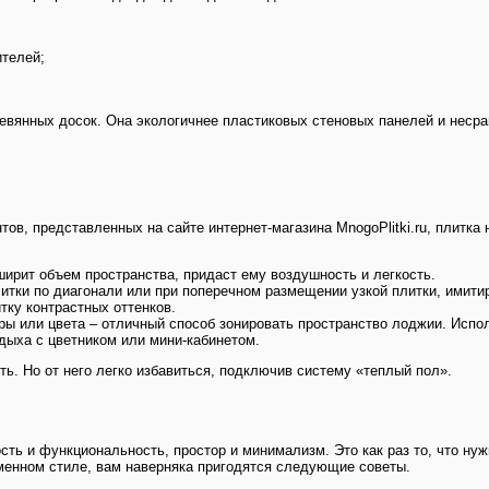
ителей;
евянных досок. Она экологичнее пластиковых стеновых панелей и несра
тов, представленных на сайте интернет-магазина MnogoPlitki.ru, плитк
ширит объем пространства, придаст ему воздушность и легкость.
литки по диагонали или при поперечном размещении узкой плитки, имит
тку контрастных оттенков.
ы или цвета – отличный способ зонировать пространство лоджии. Испол
дыха с цветником или мини-кабинетом.
ь. Но от него легко избавиться, подключив систему «теплый пол».
ть и функциональность, простор и минимализм. Это как раз то, что нуж
менном стиле, вам наверняка пригодятся следующие советы.