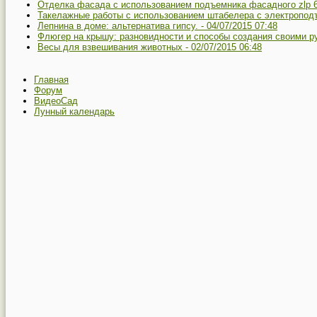
Отделка фасада с использованием подъемника фасадного zlp 
Такелажные работы с использованием штабелера с электропод
Лепнина в доме: альтернатива гипсу. -
04/07/2015 07:48
Флюгер на крышу: разновидности и способы создания своими р
Весы для взвешивания животных -
02/07/2015 06:48
Главная
Форум
ВидеоСад
Лунный календарь