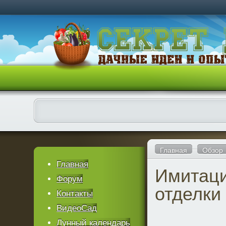
Главная
Обзор
Главная
Имитаци
Форум
отделки
Контакты
ВидеоСад
Лунный календарь