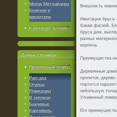
Метод Митлайдера
Внешность новин
Болезни и
вредители
Имитация бруса -
бокам фаской. Е
Календарь дачника
бруса дом, выгля
разных материало
кирпича.
Дачные
страницы
Преимущества и
Правильный огород
Деревянные дома
пропиток, дерево
Рассада
портится паразит
Огурцы
небольшую толщин
Помидоры
Уложенный поверх
В теплице
Бахчевые
Его преимущества
Картофель