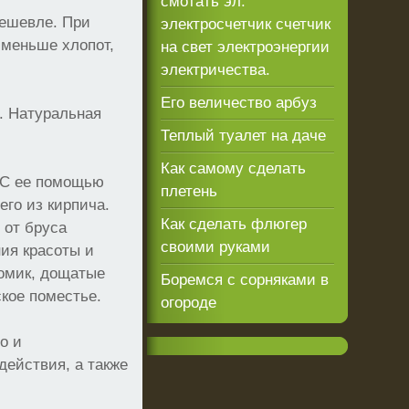
смотать эл.
дешевле. При
электросчетчик счетчик
 меньше хлопот,
на свет электроэнергии
электричества.
Его величество арбуз
ь. Натуральная
Теплый туалет на даче
Как самому сделать
. С ее помощью
плетень
его из кирпича.
Как сделать флюгер
 от бруса
своими руками
ия красоты и
домик, дощатые
Боремся с сорняками в
ское поместье.
огороде
о и
ействия, а также