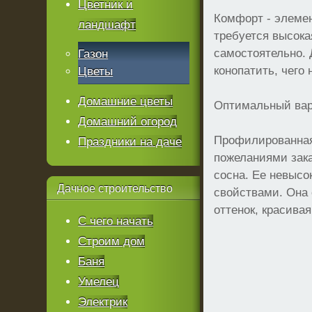
Цветник и
Комфорт - элемен
ландшафт
требуется высока
самостоятельно. 
Газон
конопатить, чего
Цветы
Домашние цветы
Оптимальный ва
Домашний огород
Профилированная 
Праздники на даче
пожеланиями зака
сосна. Ее невысо
Дачное
строительство
свойствами. Она 
оттенок, красива
С чего начать
Строим дом
Баня
Умелец
Электрик