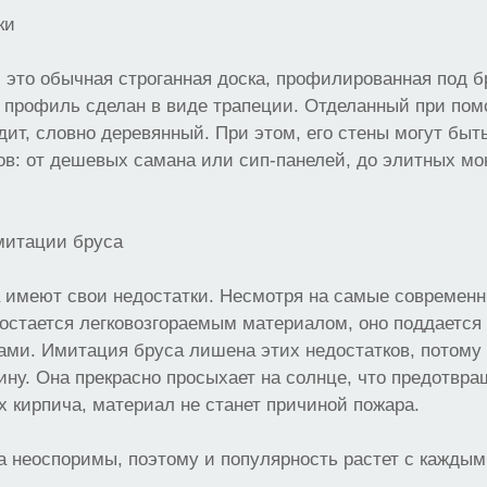
ки
 это обычная строганная доска, профилированная под бр
е профиль сделан в виде трапеции. Отделанный при по
дит, словно деревянный. При этом, его стены могут быт
в: от дешевых самана или сип-панелей, до элитных мо
митации бруса
 имеют свои недостатки. Несмотря на самые современ
 остается легковозгораемым материалом, оно поддается
ами. Имитация бруса лишена этих недостатков, потому
у. Она прекрасно просыхает на солнце, что предотвра
 кирпича, материал не станет причиной пожара.
 неоспоримы, поэтому и популярность растет с каждым