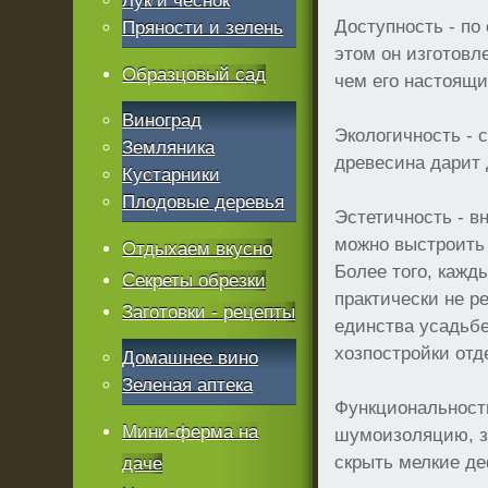
Лук и чеснок
Доступность - по
Пряности и зелень
этом он изготовл
Образцовый сад
чем его настоящи
Виноград
Экологичность - 
Земляника
древесина дарит
Кустарники
Плодовые деревья
Эстетичность - в
можно выстроить 
Отдыхаем вкусно
Более того, кажд
Секреты обрезки
практически не р
Заготовки - рецепты
единства усадьбе
хозпостройки отд
Домашнее вино
Зеленая аптека
Функциональность
Мини-ферма на
шумоизоляцию, за
скрыть мелкие де
даче