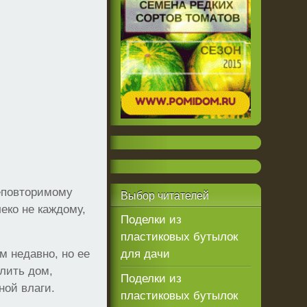
еповторимому
Выбор
читателей
еко не каждому,
Поделки из
пластиковых бутылок
м недавно, но ее
для дачи
лить дом,
Поделки из
ной влаги.
пластиковых бутылок