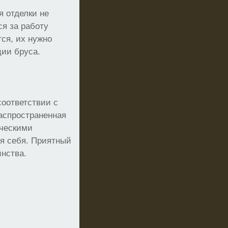
 отделки не
я за работу
ся, их нужно
ции бруса.
оответствии с
аспространенная
ическими
ля себя. Приятный
инства.