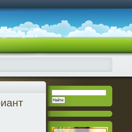
ний и деревьев и
а дачного дома и
риант