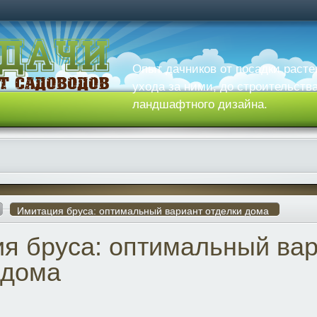
Опыт дачников от посадки расте
ухода за ними, до строительств
ландшафтного дизайна.
Имитация бруса: оптимальный вариант отделки дома
я бруса: оптимальный ва
 дома