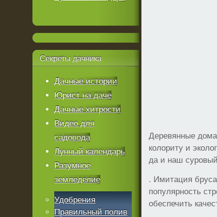
Секреты
дачника
Дачные истории
Юрист на даче
Дачные хитрости
Видео для
Деревянные дома
садовода
колориту и эколо
Лунный календарь
да и наш суровый
Разумное
земледелие
. Имитация бруса
популярность стр
Удобрения
обеспечить качес
Правильный полив