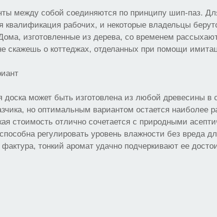
ты между собой соединяются по принципу шип-паз. Для
я квалификация рабочих, и некоторые владельцы берутс
Дома, изготовленные из дерева, со временем рассыхают
 не скажешь о коттеджах, отделанных при помощи имита
риант
доска может быть изготовлена из любой древесины в с
зчика, но оптимальным вариантом остается наиболее р
кая стоимость отлично сочетается с природными асепт
способна регулировать уровень влажности без вреда д
я фактура, тонкий аромат удачно подчеркивают ее досто