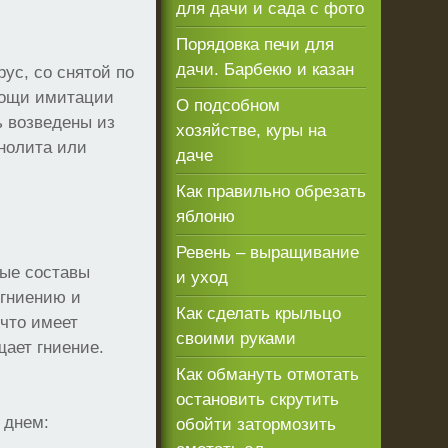
для дачи и сада с фото
Порядовка печи для
дачи. Барбекю и казан
ус, со снятой по
мощи имитации
О подсобном
ь возведены из
хозяйстве, куры на
нолита или
даче
Как правильно обрезать
яблоню
Ревень – выращивание
ные составы
и уход
 гниению и
Как сделать крыльцо
 что имеет
своими руками
щает гниение.
Как обмануть отмотать
остановить скрутить
 днем:
обойти затормозить