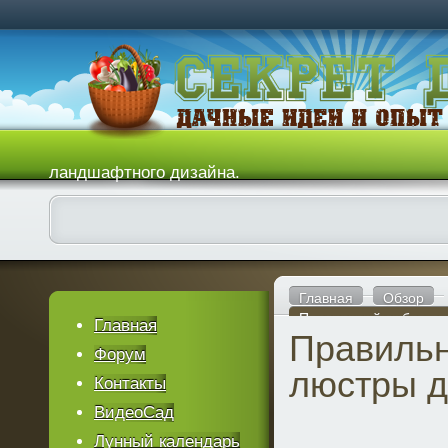
ландшафтного дизайна.
Главная
Обзор
Правильный выбор лю
Главная
Правиль
Форум
люстры д
Контакты
ВидеоСад
Лунный календарь