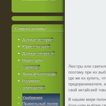
Секреты
дачника
Дачные истории
Юрист на даче
Дачные хитрости
Видео для
Люстры или светиль
садовода
поэтому при их выб
Лунный календарь
где же их купить, ч
Разумное
предпринимателя, к
земледелие
свой китайский тов
Удобрения
В нашем мире полн
Правильный полив
большом выборе све