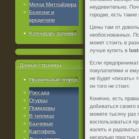
Метод Митлайдера
неудивительно. Поч
Болезни и
городке, есть такие
вредители
Цены там от довол
Календарь дачника
необоснованных. По
может стоить в раз
лучше купить в
lus
Если предпринимат
Дачные
страницы
покупателями и ему
не будет «пихать» 
Правильный огород
он того не стоит.
Рассада
Конечно, есть права
Огурцы
добиваться своего 
Помидоры
можете тысячу раз 
В теплице
воспользоваться пр
Бахчевые
жалеть и радоватьс
Картофель
несколько простых 