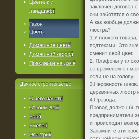
Цветник и
заключен договор с
ландшафт
они заботятся о св
А как вообще должн
Газон
люстра?
Цветы
1.У плохого товара,
Домашние цветы
подтеками. Это знач
сменит свой цвет.
Домашний огород
2. Плафоны у плохо
Праздники на даче
со временем он мож
если не на голову.
Дачное
строительство
3.Неровность швов.
деревянных люстр и
С чего начать
4.Провода.
Строим дом
Провод должен быть
предприниматели эк
Баня
и происходят возго
Умелец
Запомните эти прос
Электрик
дальнейшем избежа