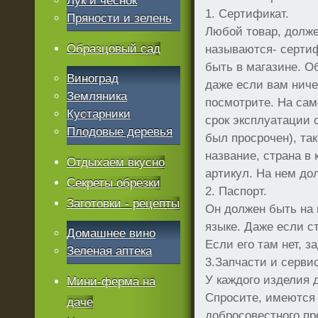
Лук и чеснок
1. Сертификат.
Пряности и зелень
Любой товар, долже
Образцовый сад
называются- серти
быть в магазине. О
Виноград
даже если вам ничег
Земляника
посмотрите. На сам
Кустарники
срок эксплуатации 
Плодовые деревья
был просрочен), та
название, страна в 
Отдыхаем вкусно
артикул. На нем до
Секреты обрезки
2. Паспорт.
Заготовки - рецепты
Он должен быть на 
языке. Даже если с
Домашнее вино
Если его там нет, з
Зеленая аптека
3.Запчасти и сервис
У каждого изделия 
Мини-ферма на
Спросите, имеются 
даче
добросовестного п