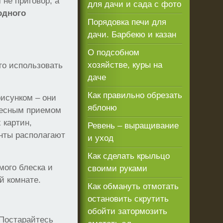
 не приговор, а
для дачи и сада с фото
одного
Порядовка печи для
дачи. Барбекю и казан
О подсобном
хозяйстве, куры на
го использовать
даче
Как правильно обрезать
рисунком – они
яблоню
ресным приемом
 картин,
Ревень – выращивание
енты располагают
и уход
Как сделать крыльцо
мого блеска и
своими руками
й комнате.
Как обмануть отмотать
остановить скрутить
обойти затормозить
 Постарайтесь