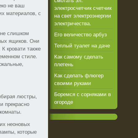
смотать эл.
еко не ваш
электросчетчик счетчик
их материалов, с
на свет электроэнергии
электричества.
 не слишком
Его величество арбуз
ных ящиков. Они
Теплый туалет на даче
 К кровати также
еменном стиле.
Как самому сделать
ркальные,
плетень
Как сделать флюгер
своими руками
Боремся с сорняками в
ыбирая люстры,
огороде
и прекрасно
 комнаты.
ких неоновых
лампы, которые