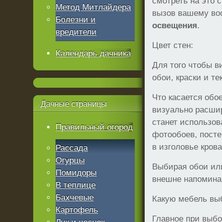
смотреть на это 
Метод Митлайдера
вызов вашему во
Болезни и
освещения
.
вредители
Цвет стен:
Календарь дачника
Для того чтобы в
обои, краски и т
Что касается обо
Дачные
страницы
визуально расши
станет использов
Правильный огород
фотообоев, посте
в изголовье кров
Рассада
Огурцы
Выбирая обои или
Помидоры
внешне напомина
В теплице
Бахчевые
Какую мебель вы
Картофель
Главное при выбо