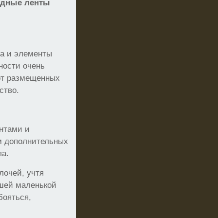
одные ленты
ла и элементы
ности очень
 от размещенных
ство.
нтами и
м дополнительных
ла.
лочей, учтя
ашей маленькой
бояться,