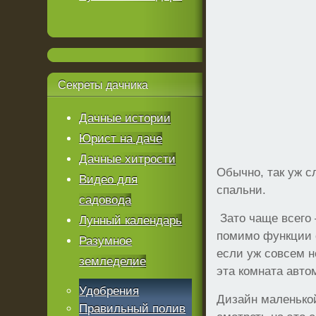
Секреты
дачника
Дачные истории
Юрист на даче
Дачные хитрости
Обычно, так уж с
Видео для
спальни.
садовода
Зато чаще всего 
Лунный календарь
помимо функции с
Разумное
если уж совсем н
земледелие
эта комната авт
Удобрения
Дизайн маленькой
Правильный полив