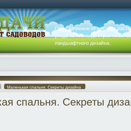
Опыт дачников от посадки расте
ухода за ними, до строительств
ландшафтного дизайна.
Маленькая спальня. Секреты дизайна
ая спальня. Секреты диз