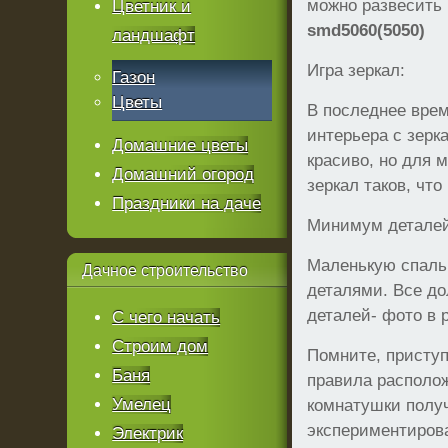
можно развесить 
Цветник и
smd5060(5050)
ландшафт
Игра зеркал:
Газон
Цветы
В последнее вре
интерьера с зер
Домашние цветы
красиво, но для 
Домашний огород
зеркал таков, чт
Праздники на даче
Минимум деталей
Маленькую спаль
Дачное
строительство
деталями. Все до
деталей- фото в 
С чего начать
Строим дом
Помните, приступ
Баня
правила располож
Умелец
комнатушки получ
экспериментирова
Электрик