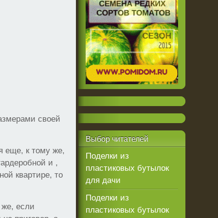
размерами своей
Выбор
читателей
 еще, к тому же,
Поделки из
ардеробной и ,
пластиковых бутылок
ной квартире, то
для дачи
Поделки из
 же, если
пластиковых бутылок