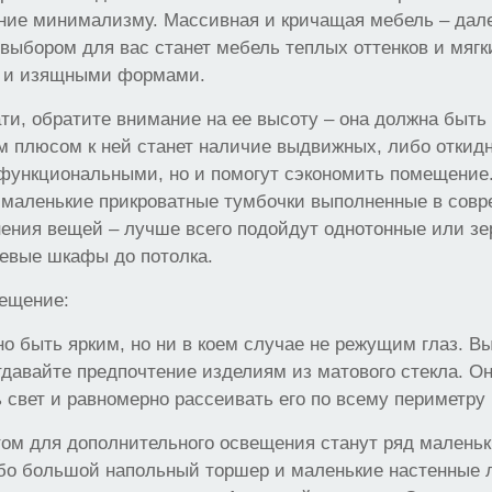
ение минимализму. Массивная и кричащая мебель – дал
выбором для вас станет мебель теплых оттенков и мягк
 и изящными формами.
ти, обратите внимание на ее высоту – она должна быть
м плюсом к ней станет наличие выдвижных, либо откид
 функциональными, но и помогут сэкономить помещение.
 маленькие прикроватные тумбочки выполненные в совр
нения вещей – лучше всего подойдут однотонные или зе
цевые шкафы до потолка.
ещение:
 быть ярким, но ни в коем случае не режущим глаз. В
давайте предпочтение изделиям из матового стекла. Он
 свет и равномерно рассеивать его по всему периметру
ом для дополнительного освещения станут ряд малень
ибо большой напольный торшер и маленькие настенные 