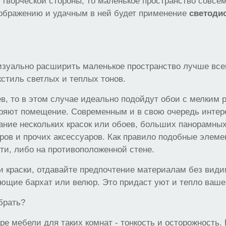
с творческой стороны, то маленькое пространство совсем
ображению и удачным в ней будет применение
светоди
изуально расширить маленькое пространство лучше все
екстиль светлых и теплых тонов.
ев, то в этом случае идеально подойдут обои с мелким 
ряют помещение. Современным и в свою очередь инте
ание нескольких красок или обоев, больших панорамных
ров и прочих аксессуаров. Как правило подобные элем
ати, либо на противоположенной стене.
 краски, отдавайте предпочтение материалам без види
ющие бархат или велюр. Это придаст уют и тепло ваше
брать?
ре мебели для таких комнат - тонкость и осторожность.