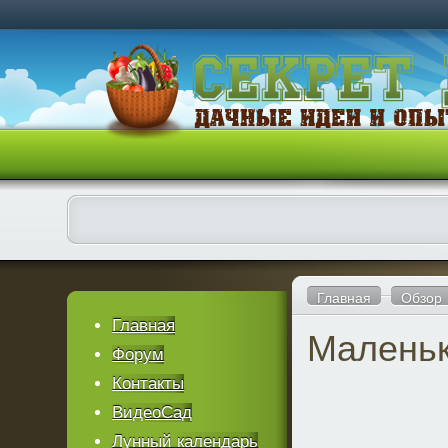
Главная
Обзор
Главная
Маленьк
Форум
Контакты
ВидеоСад
Лунный календарь