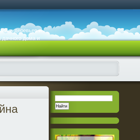
ний и деревьев и
а дачного дома и
айна