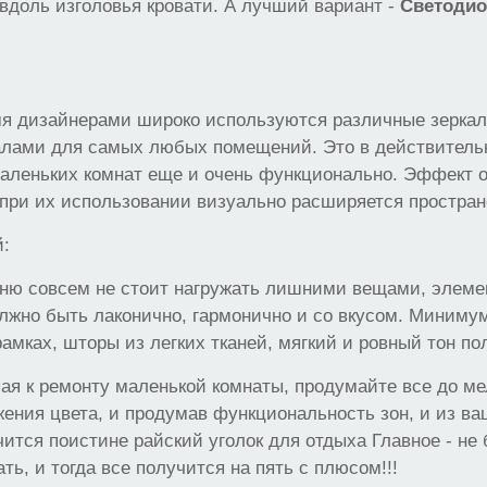
вдоль изголовья кровати. А лучший вариант -
Светоди
мя дизайнерами широко используются различные зерка
калами для самых любых помещений. Это в действитель
маленьких комнат еще и очень функционально. Эффект
о при их использовании визуально расширяется простран
:
ню совсем не стоит нагружать лишними вещами, элеме
лжно быть лаконично, гармонично и со вкусом. Миниму
рамках, шторы из легких тканей, мягкий и ровный тон по
ая к ремонту маленькой комнаты, продумайте все до ме
ения цвета, и продумав функциональность зон, и из в
ится поистине райский уголок для отдыха Главное - не 
ть, и тогда все получится на пять с плюсом!!!