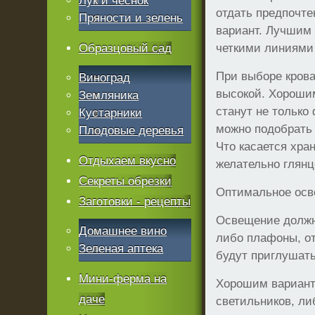
Лук и чеснок
отдать предпочт
Пряности и зелень
вариант. Лучшим 
Образцовый сад
четкими линиями
При выборе крова
Виноград
высокой. Хороши
Земляника
станут не только
Кустарники
можно подобрать
Плодовые деревья
Что касается хра
Отдыхаем вкусно
желательно глян
Секреты обрезки
Оптимальное осв
Заготовки - рецепты
Освещение должно
Домашнее вино
либо плафоны, от
Зеленая аптека
будут приглушать
Мини-ферма на
Хорошим вариант
даче
светильников, л