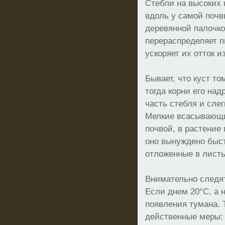
Стебли на высоких 
вдоль у самой почв
деревянной палочко
перераспределяет п
ускоряет их отток и
Бывает, что куст то
тогда корни его на
часть стебля и слег
Мелкие всасывающи
почвой, в растение
оно вынуждено быст
отложенные в листь
Внимательно следят
Если днем 20°С, а 
появления тумана. 
действенные меры: 