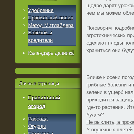
щедро дарят урожай
Удобрения
чем мы можем обле
Правильный полив
Метод Митлайдера
Поговорим подробне
Болезни и
агротехнических пр
вредители
сделают плоды поле
храниться они буду
Календарь дачника
Ближе к осени пого
Дачные
страницы
грибные болезни и
зелени в ущерб нал
Правильный
приходится защищат
огород
где-то растения. Ит
будем?
Рассада
Не рыхлить, а прок
Огурцы
У огуречных плете
Помидоры