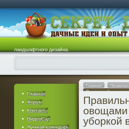
ландшафтного дизайна.
Главная
Правильн
Правильный уход за о
Главная
Правильн
Форум
овощами
Контакты
уборкой в
ВидеоСад
Лунный календарь