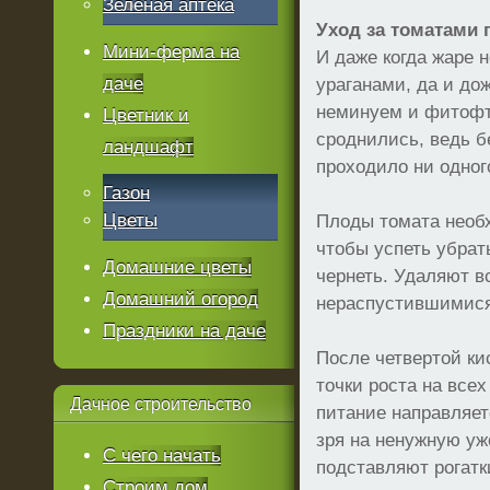
Зеленая аптека
Уход за томатами 
Мини-ферма на
И даже когда жаре н
даче
ураганами, да и до
неминуем и фитофт
Цветник и
сроднились, ведь б
ландшафт
проходило ни одног
Газон
Цветы
Плоды томата необ
чтобы успеть убрат
Домашние цветы
чернеть. Удаляют в
Домашний огород
нераспустившимися 
Праздники на даче
После четвертой к
точки роста на всех
Дачное
строительство
питание направляет
зря на ненужную уж
С чего начать
подставляют рогатк
Строим дом