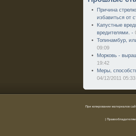
Причина стрелк
избавиться от с
Капустные вред
вредителями. -
Топинамбур, ил
09:09
Морковь - выра
19:42
Меры, способс
04/12/2011 05:33
При копировании материалов сайт
|
Правообладателям