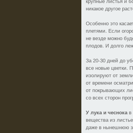
крупные листья и бо
никакое другое раст
Особенно это касае
плетями. Если огор
не везде можно бу
плодов. И долго леж
За 20-30 дней до у
все новые цветки. 
изолируют от земл
от времени осматр
от покрывающих ли
со всех сторон про
У лука и чеснока
в 
вещества из листье
даже в нынешнюю за