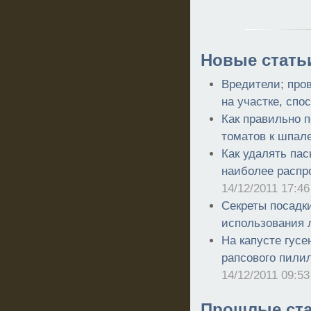
Новые стать
Вредители; про
на участке, спо
Как правильно п
томатов к шпал
Как удалять пас
наиболее распр
14/12/2011 17:46
Секреты посадки
использования 
На капусте гус
рапсового пили
14/12/2011 09:53
Прошлые ста