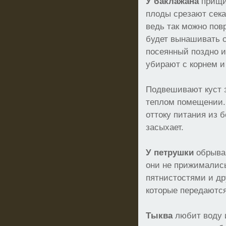
У баклажана
прищип
плоды срезают сека
ведь так можно пов
будет вынашивать с
посеянный поздно 
убирают с корнем 
Подвешивают куст з
теплом помещении.
оттоку питания из б
засыхает.
У петрушки
обрываю
они не прижимались
пятнистостями и д
которые передаются
Тыква
любит воду 