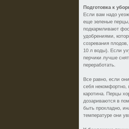
Подготовка к убор
Если вам надо уезжа
еще зеленые перцы,
подкармливают фо
удобрениями, кото
созревания плодов, 
10 л воды). Если у
перчики лучше снят
переработать.
Все равно, если он
себя некомфортно, 
каротина. Перцы хо
дозариваются в по
быть прохладно, ин
температуре они ув