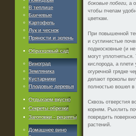
боковые побеги
, а
В теплице
чтобы пчелам удобн
Бахчевые
цветкам.
Картофель
Лук и чеснок
При повышенной те
Пряности и зелень
и суглинистые поч
подмосковные (и не
Образцовый сад
могут уплотняться.
Виноград
кислорода, а плети
Земляника
огуречной грядке че
Кустарники
делают проколы вил
Плодовые деревья
полностью вошел в
Отдыхаем вкусно
Сквозь отверстия во
Секреты обрезки
корням. Рыхлить по
Заготовки - рецепты
повредить поверхно
растений.
Домашнее вино