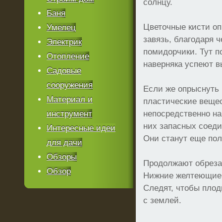
солнцу.
Баня
Цветочные кисти о
Умелец
завязь, благодаря 
Электрик
помидорчики. Тут п
Отопление
наверняка успеют в
Садовые
сооружения
Если же опрыснуть
Материал и
пластические вещес
инструмент
непосредственно на
них запасных соеди
Интересные идеи
Они станут еще пол
для дачи
Обзоры
Продолжают обреза
Обзор
Нижние желтеющие 
Следят, чтобы плод
с землей.