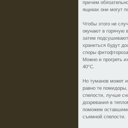
причем обязательно
ящиках они могут п
Чтобы этого не слу
окунают в горячую 
затем подсушивают.
храниться будут до
споры фитофтороза
Можно и прогреть и
40°С.
Но туманов может и
равно те помидоры,
спелости, лучше сн
дозревания в тепл
поможем оставшимс
съемной спелости.