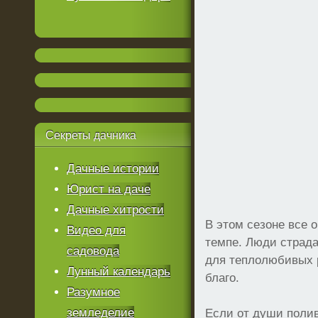
Секреты
дачника
Дачные истории
Юрист на даче
Дачные хитрости
В этом сезоне все 
Видео для
темпе. Люди страда
садовода
для теплолюбивых 
Лунный календарь
благо.
Разумное
земледелие
Если от души полив