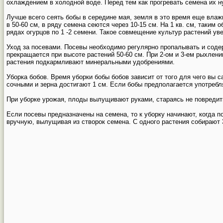
охлаждением в холодной воде. Перед тем как прогревать семена их н
Лучше всего сеять бобы в середине мая, земля в это время еще вла
в 50-60 см, в ряду семена сеются через 10-15 см. На 1 кв. см, таким
рядах огурцов по 1 -2 семени. Такое совмещение культур растений ув
Уход за посевами. Посевы необходимо регулярно пропалывать и содер
прекращается при высоте растений 50-60 см. При 2-ом и 3-ем рыхлен
растения подкармливают минеральными удобрениями.
Уборка бобов. Время уборки бобы бобов зависит от того для чего вы с
сочными и зерна достигают 1 см. Если бобы предполагается употребля
При уборке урожая, плоды вылущивают руками, стараясь не повредить р
Если посевы предназначены на семена, то к уборку начинают, когда 
вручную, вылущивая из створок семена. С одного растения собирают 3