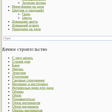
Зеленая аптека
Мини-ферма на даче
Цветник и ландшафт
Газон
Цветы
Домашние цветы
Домашний огород
Праздники на даче
Дачное строительство
С чего начать
Строим дом
Баня
Умелец
Электрик
Отопление
Садовые сооружения
Материал и инструмент
Интересные идеи для дачи
Обзоры
Обзор
Познавательно
Обзор материалов
Обзор материала
Обзоры материалов