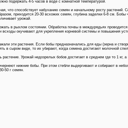
ужно подержать 4-5 часов в воде с комнатной температурой.
жная, что способствует набуханию семян и начальному росту растений.
 образом, приходится 20-30 всхожих семян, глубина заделки 6-8 см. Бобы
еличивает урожай.
жать в рыхлом состоянии. Обработка почвы в междурядьях проводится н
ии всходы окучивают для укрепления корневой системы и повышения уст
ажали эти растения. Если бобы предназначались для еды (зерна и створк
ть в сыром виде, то их убирают, когда семена достигают молочной спел
астение. Урожай недозрелых бобов достигает в среднем где то 1 кг, а не
почернеют нижние бобы. При этом стебли выдергивают и собирают в неб
0-50 г семян.