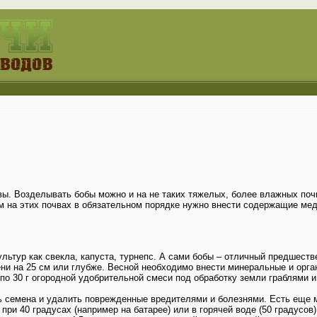
ы. Возделывать бобы можно и на не таких тяжелых, более влажных почва
ом на этих почвах в обязательном порядке нужно внести содержащие мед
льтур как свекла, капуста, турнепс. А сами бобы – отличный предшест
ени на 25 см или глубже. Весной необходимо внести минеральные и орга
и по 30 г огородной удобрительной смеси под обработку земли граблями и
ь семена и удалить поврежденные вредителями и болезнями. Есть еще 
 при 40 градусах (например на батарее) или в горячей воде (50 градусо