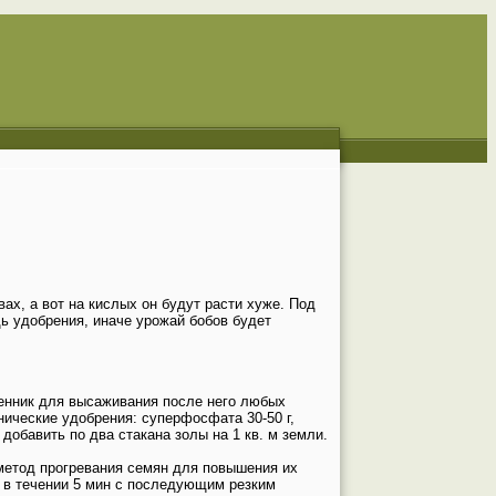
х, а вот на кислых он будут расти хуже. Под
ь удобрения, иначе урожай бобов будет
венник для высаживания после него любых
нические удобрения: суперфосфата 30-50 г,
 добавить по два стакана золы на 1 кв. м земли.
метод прогревания семян для повышения их
в) в течении 5 мин с последующим резким