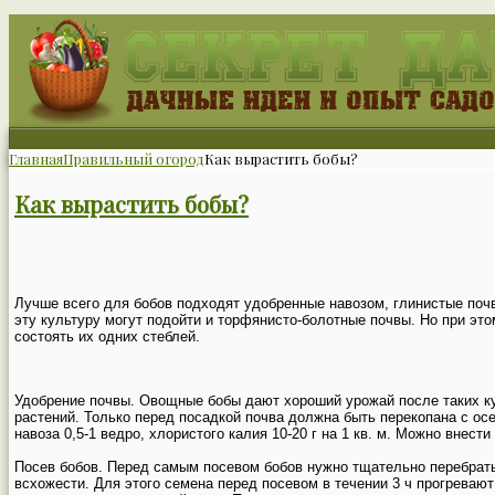
Главная
Правильный огород
Как вырастить бобы?
Как вырастить бобы?
Лучше всего для бобов подходят удобренные навозом, глинистые почв
эту культуру могут подойти и торфянисто-болотные почвы. Но при эт
состоять их одних стеблей.
Удобрение почвы. Овощные бобы дают хороший урожай после таких ку
растений. Только перед посадкой почва должна быть перекопана с ос
навоза 0,5-1 ведро, хлористого калия 10-20 г на 1 кв. м. Можно внест
Посев бобов. Перед самым посевом бобов нужно тщательно перебрат
всхожести. Для этого семена перед посевом в течении 3 ч прогревают