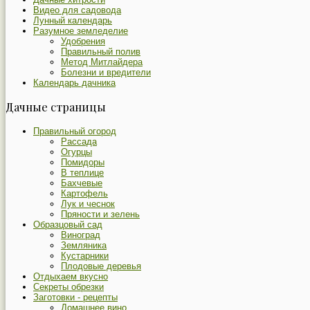
Видео для садовода
Лунный календарь
Разумное земледелие
Удобрения
Правильный полив
Метод Митлайдера
Болезни и вредители
Календарь дачника
Дачные страницы
Правильный огород
Рассада
Огурцы
Помидоры
В теплице
Бахчевые
Картофель
Лук и чеснок
Пряности и зелень
Образцовый сад
Виноград
Земляника
Кустарники
Плодовые деревья
Отдыхаем вкусно
Секреты обрезки
Заготовки - рецепты
Домашнее вино