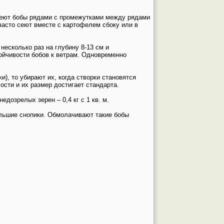
 Сеют бобы рядами с промежутками между рядами
 часто сеют вместе с картофелем сбоку или в
есколько раз на глубину 8-13 см и
ойчивости бобов к ветрам. Одновременно
и), то убирают их, когда створки становятся
ости и их размер достигает стандарта.
дозрелых зерен – 0,4 кг с 1 кв. м.
ольшие снопики. Обмолачивают такие бобы