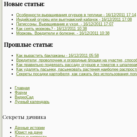
Новые статьи:
Особенности выращивания огурцов в теплице -
16/12/2011 17:14
Индийский огурец или вьетнамский кабачок -
16/12/2011 17:08
Патиссоны. Выращивание и уход. -
16/12/2011 17:07
Как сеять морковь? -
16/12/2011 10:38
Морковь. Вредители и болезни. -
16/12/2011 10:38
Прошлые статьи:
Как вырастить баклажаны -
16/12/2011 05:58
Вредители; проволочник и огородные блошки на участке, спосо
Как правильно подвязать рассаду огурцов и томатов к шпалера
Как удалять пасынки, пасынковать растения наиболее распрост
Секреты посадки картофеля, как сажать без использования лоп
Главная
Форум
ВидеоСад
Лунный календарь
Секреты дачника
Дачные истории
Юрист на даче
Дачные хитрости