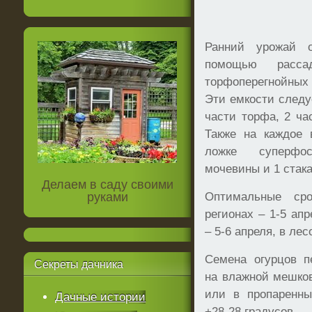
Ранний урожай 
помощью расс
торфоперегнойных
Эти емкости следу
части торфа, 2 час
Также на каждое 
ложке суперфо
мочевины и 1 стак
Делаем в саду своими
руками
Оптимальные ср
регионах – 1-5 ап
– 5-6 апреля, в лес
Семена огурцов п
Секреты
дачника
на влажной мешко
или в пропаренны
Дачные истории
+28-28 градусов.