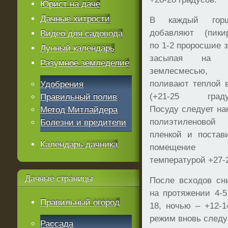
Юрист на даче
Дачные хитрости
В каждый горш
добавляют (пики
Видео для садовода
по 1-2 проросшие з
Лунный календарь
засыпая на 1
Разумное земледелие
землесмесью
поливают теплой 
Удобрения
(+21-25 градус
Правильный полив
Посуду следует на
Метод Митлайдера
полиэтиленовой
Болезни и вредители
пленкой и постав
Календарь дачника
помещени
температурой +27-
Дачные
страницы
После всходов сн
на протяжении 4-5
Правильный огород
18, ночью – +12-1
режим вновь следу
Рассада