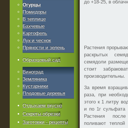
до +18-25, в облач
Огурцы
Помидоры
В теплице
Бахчевые
Картофель
Лук и чеснок
Пряности и зелень
Растения прорываю
раскрытых семя
Образцовый сад
семядоли размещен
стоит забраков
Виноград
производительны.
Земляника
Кустарники
За время взращив
Плодовые деревья
раза, при необхо
этого к 1 литру в
Отдыхаем вкусно
и по 1г сульфата
Секреты обрезки
Растения после
Заготовки - рецепты
поливают теплой 