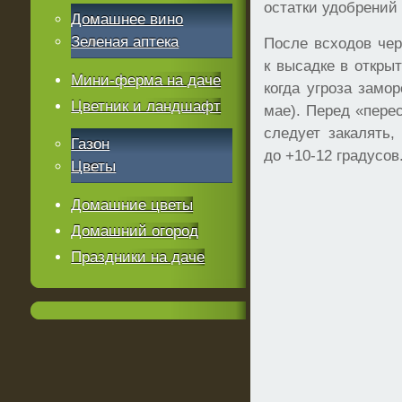
остатки удобрений
Домашнее вино
Зеленая аптека
После всходов чер
к высадке в открыт
Мини-ферма на даче
когда угроза замор
Цветник и ландшафт
мае). Перед «пере
следует закалять,
Газон
до +10-12 градусов
Цветы
Домашние цветы
Домашний огород
Праздники на даче