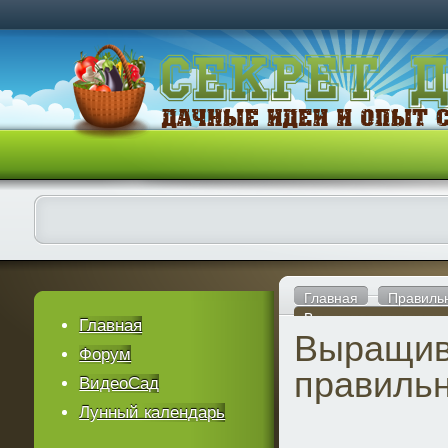
Главная
Правиль
Выращиваем огурцы 
Главная
Выращив
Форум
правиль
ВидеоСад
Лунный календарь