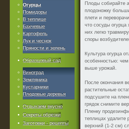
Плоды собирайте а
Огурцы
плодоножку больши
Помидоры
плети и переворачи
В теплице
что сосуды огурца 
Бахчевые
них легко травмир
Картофель
споры возбудителе
Лук и чеснок
Пряности и зелень
Культура огурца о
Образцовый сад
особенностью: чем
выше урожай.
Виноград
Земляника
После окончания в
Кустарники
растительные оста
Плодовые деревья
подсушите на плен
грядок снимите вер
Отдыхаем вкусно
Пленку продезинфи
Секреты обрезки
теплицах удалите 
Заготовки - рецепты
верхний (1-2 см) с