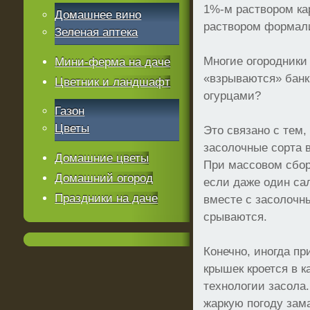
1%-м раствором ка
Домашнее вино
раствором формал
Зеленая аптека
Многие огородники 
Мини-ферма на даче
«взрываются» банк
Цветник и ландшафт
огурцами?
Газон
Цветы
Это связано с тем,
засолочные сорта 
Домашние цветы
При массовом сбор
Домашний огород
если даже один са
Праздники на даче
вместе с засолочн
срываются.
Конечно, иногда п
крышек кроется в 
технологии засола.
жаркую погоду зама