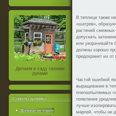
В теплице также н
«шатров», образую
растений смежных 
допускать затенен
или укорачивайте 
должны хорошо про
предохранит их от
Делаем в саду своими
руками
Частой ошибкой яв
выращивание в теп
пчелоопыляемых ги
Секреты
дачника
появление уродлив
лучше изолировать 
Дачные истории
марлей, чтобы не 