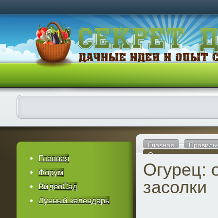
Главная
Правиль
Огурец: от семечка д
Главная
Огурец: 
Форум
засолки
ВидеоСад
Лунный календарь