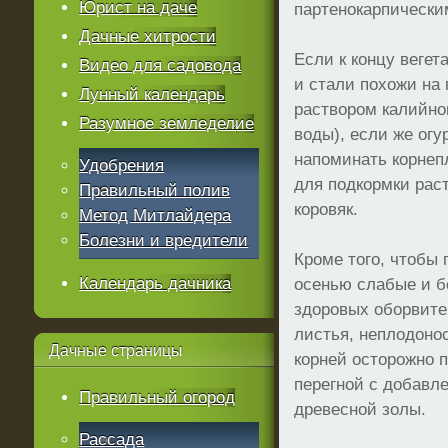
Юрист на даче
партенокарпически
Дачные хитрости
Если к концу веге
Видео для садовода
и стали похожи на 
Лунный календарь
раствором калийног
Разумное земледелие
воды), если же ог
напоминать корнеп
Удобрения
для подкормки рас
Правильный полив
коровяк.
Метод Митлайдера
Болезни и вредители
Кроме того, чтобы
Календарь дачника
осенью слабые и б
здоровых оборвите
листья, неплодоно
Дачные
страницы
корней осторожно 
перегной с добавл
Правильный огород
древесной золы.
Рассада