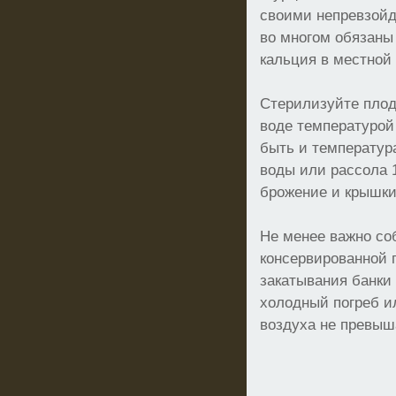
своими непревзойд
во многом обязаны
кальция в местной 
Стерилизуйте плоды
воде температурой
быть и температур
воды или рассола 
брожение и крышки
Не менее важно со
консервированной 
закатывания банки 
холодный погреб и
воздуха не превыш