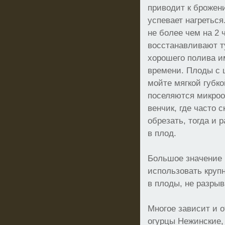
приводит к брожени
успевает нагретьс
не более чем на 2 
восстанавливают т
хорошего полива и
времени. Плоды с 
мойте мягкой губко
поселяются микроо
венчик, где часто
обрезать, тогда и 
в плод.
Большое значение 
использовать круп
в плоды, не разрыв
Многое зависит и о
огурцы Нежинские,