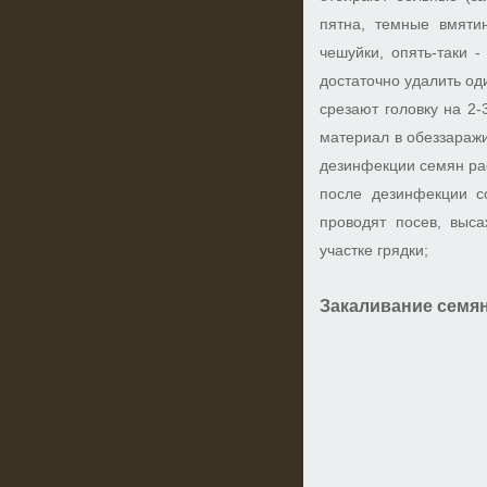
пятна, темные вмяти
чешуйки, опять-таки -
достаточно удалить од
срезают головку на 2
материал в обеззараж
дезинфекции семян ра
после дезинфекции с
проводят посев, выс
участке грядки;
Закаливание семя