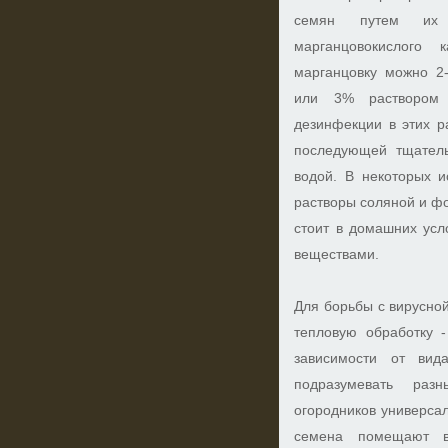
семян путем их
марганцовокислого к
марганцовку можно 2
или 3% раствором 
дезинфекции в этих р
последующей тщател
водой. В некоторых и
растворы соляной и фо
стоит в домашних усл
веществами.
Для борьбы с вирусно
тепловую обработку -
зависимости от вид
подразумевать ра
огородников универса
семена помещают 