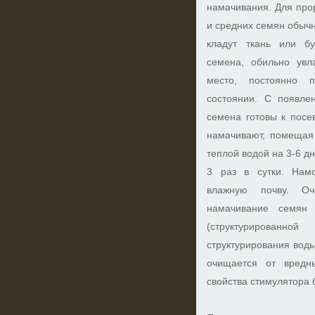
намачивания. Для про
и средних семян обычн
кладут ткань или б
семена, обильно увл
место, постоянно 
состоянии. С появле
семена готовы к посе
намачивают, помещая 
теплой водой на 3-6 д
3 раз в сутки. Нам
влажную почву. Оч
намачивание семян
(структурированно
структурирования воды
очищается от вредн
свойства стимулятора 