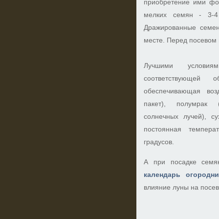
приобретение ими фо
мелких семян - 3-4
Дражированные семен
месте. Перед посевом 
Лучшими услови
соответствующей о
обеспечивающая воз
пакет), полумрак 
солнечных лучей), с
постоянная темпера
градусов.
А при посадке семя
календарь огородн
влияние луны на посев