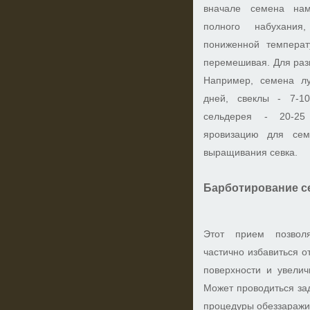
вначале семена на
полного набухани
пониженной температу
перемешивая. Для разн
Например, семена л
дней, свеклы - 7-1
сельдерея - 20-25
яровизацию для сем
выращивания севка.
Барботирование с
Этот прием позволя
частично избавиться 
поверхности и увелич
Может проводиться зад
процедуры обеззаражи