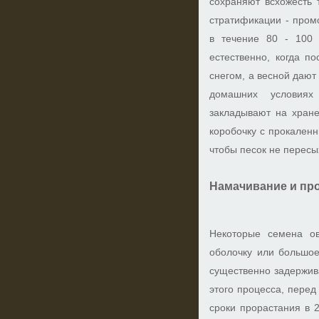
сохраняют всхожесть 
стратификации - пром
в течение 80 - 100 
естественно, когда п
снегом, а весной дают
домашних условиях
закладывают на хране
коробочку с прокален
чтобы песок не пересы
Намачивание и пр
Некоторые семена о
оболочку или большое
существенно задержив
этого процесса, перед
сроки прорастания в 2