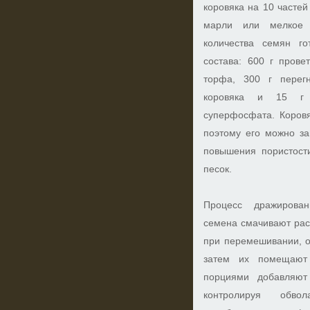
коровяка на 10 частей
марли или мелкое 
количества семян г
состава: 600 г прове
торфа, 300 г перегн
коровяка и 15 г 
суперфосфата. Коровя
поэтому его можно за
повышения пористост
песок.
Процесс дражирова
семена смачивают раст
при перемешивании, он
затем их помещают 
порциями добавляют
контролируя обв