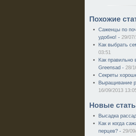
Похожие ста
Саженцы по поч
удобно! -
29/07
Как выбрать с
03:51
Как правильно
Greensad -
28/1
Секреты хорош
Выращивание р
16/09/2013 13:0
Новые стать
Высадка рассад
Как и когда саж
перцев? -
29/09