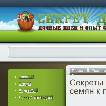
Главная
Правиль
Секреты подготовки с
Главная
Секреты 
Форум
семян к 
ВидеоСад
Лунный календарь