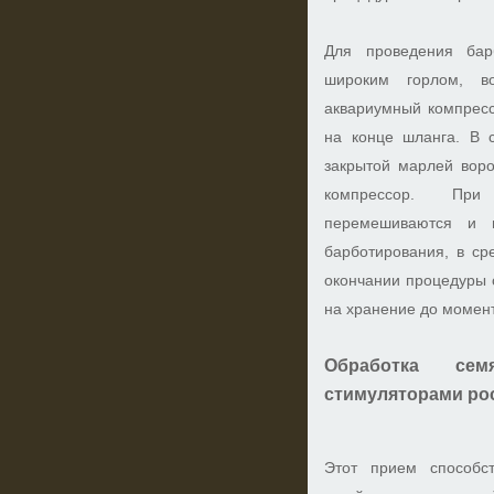
Для проведения бар
широким горлом, во
аквариумный компресс
на конце шланга. В 
закрытой марлей воро
компрессор. Пр
перемешиваются и 
барботирования, в ср
окончании процедуры 
на хранение до момент
Обработка се
стимуляторами ро
Этот прием способс