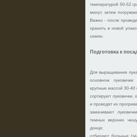
температурой 50-52 г
минут, затем погружа
Важно - после провед
хранить в новой упак
семян.
Подготовка к поса
Для выращивания лука
основном луковички
крупные массой 30-40 г.
сортируют луковички, 
и проводят их прогрев
замачивают луковичк
темных верхних чеш
донце;
отбирают больные (з