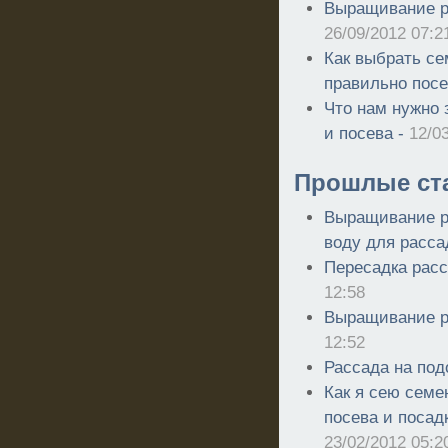
Выращивание р
26/09/2012 07:2
Как выбрать се
правильно посе
Что нам нужно 
и посева -
12/0
Прошлые ст
Выращивание р
воду для расса
Пересадка расс
12:58
Выращивание р
12:52
Рассада на под
Как я сею сем
посева и посад
23/02/2012 05:2