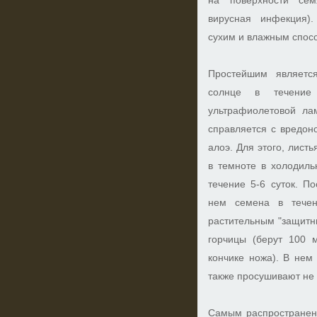
на поверхности сем
вирусная инфекция)
сухим и влажным спос
Простейшим являетс
солнце в течени
ультрафиолетовой ла
справляется с вредон
алоэ. Для этого, лист
в темноте в холодиль
течение 5-6 суток. П
нем семена в течен
растительным "защитн
горчицы (берут 100 
кончике ножа). В нем
также просушивают не
Самым распространен