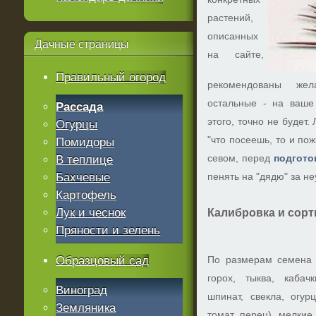
растений,
описанных
Дачные
страницы
на сайте,
Правильный огород
рекомендованы жел
остальные - на ваше 
Рассада
этого, точно не будет
Огурцы
"что посеешь, то и по
Помидоры
севом, перед
подгото
В теплице
Бахчевые
пенять на "дядю" за не
Картофель
Лук и чеснок
Калибровка и сорт
Пряности и зелень
Образцовый сад
По размерам семена 
горох, тыква, кабачк
Виноград
шпинат, свекла, огурц
Земляника
томат, перец), мелкие