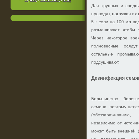
Для крупных и средни
проводят, погружая их
5 г соли на 100 мл во
размешивают чтобы у
Через некоторое вре
полновесные осяду
остальные промыва
подсушивают.
Дезинфекция семя
Большинство болезн
семена, поэтому целе
(обеззараживанию,
независимо от источн
может быть внешней (