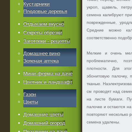
Кустарники
укроп, щавель, петр
Плодовые деревья
семена калибруют при
поврежденные, уродл
Отдыхаем вкусно
Средние можно кал
Секреты обрезки
соответственно подобр
Заготовки - рецепты
Домашнее вино
Мелкие и очень мел
Зеленая аптека
проблематично, по
плотности. Для это
Мини-ферма на даче
эбонитовую палочку, 
Цветник и ландшафт
тканью. Наэлектризова
см проводят над семе
Газон
на листе бумаги. П
Цветы
палочке и остаются н
Домашние цветы
повторяют несколько р
семена удалены.
Домашний огород
Праздники на даче