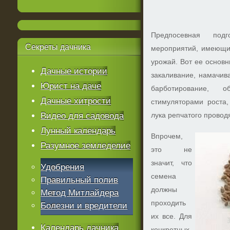
Предпосевная под
Секреты
дачника
мероприятий, имеющих
урожай. Вот ее основн
Дачные истории
закаливание, намачив
Юрист на даче
барботирование, 
Дачные хитрости
стимуляторами роста
Видео для садовода
лука репчатого проводя
Лунный календарь
Впрочем,
Разумное земледелие
это не
значит, что
Удобрения
семена
Правильный полив
должны
Метод Митлайдера
проходить
Болезни и вредители
их все. Для
Календарь дачника
конкретных