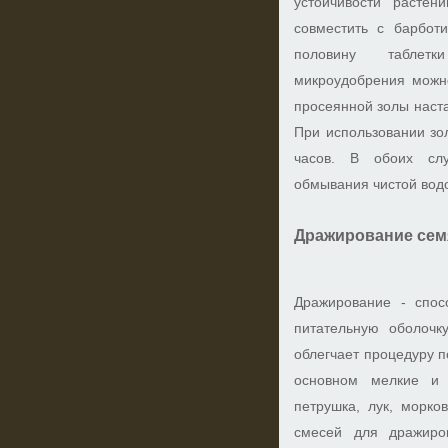
устойчивости растен
совместить с барбот
половину таблетк
микроудобрения можно
просеянной золы наста
При использовании зо
часов. В обоих сл
обмывания чистой вод
Дражирование сем
Дражирование - спос
питательную оболочк
облегчает процедуру 
основном мелкие и 
петрушка, лук, морков
смесей для дражиро