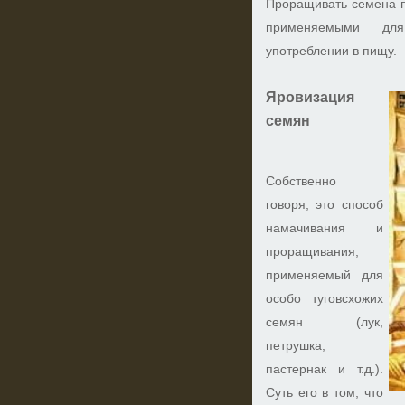
Проращивать семена п
применяемыми дл
употреблении в пищу.
Яровизация
семян
Собственно
говоря, это способ
намачивания и
проращивания,
применяемый для
особо туговсхожих
семян (лук,
петрушка,
пастернак и т.д.).
Суть его в том, что