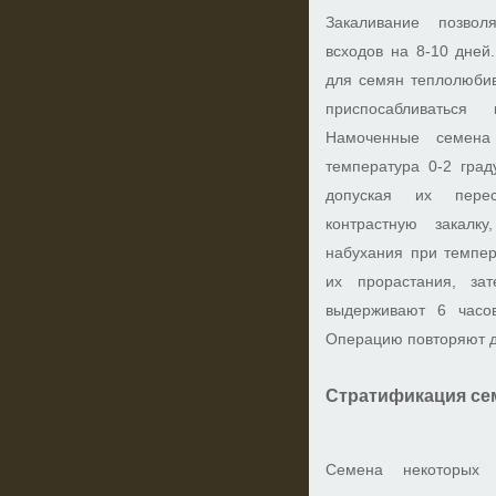
Закаливание позвол
всходов на 8-10 дней
для семян теплолюбив
приспосабливаться
Намоченные семена
температура 0-2 град
допуская их пере
контрастную закалк
набухания при темпер
их прорастания, за
выдерживают 6 часов
Операцию повторяют д
Стратификация се
Семена некоторых 