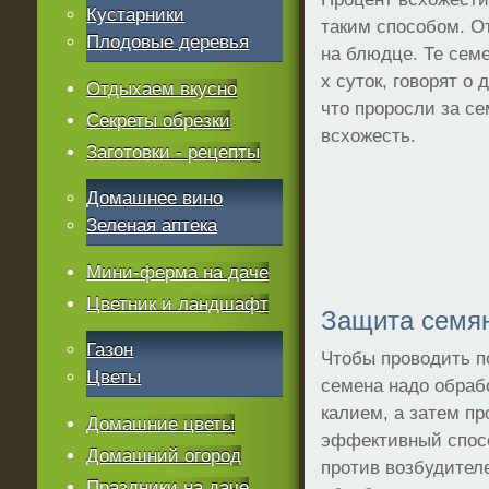
Кустарники
таким способом. О
Плодовые деревья
на блюдце. Те семе
х суток, говорят о
Отдыхаем вкусно
что проросли за с
Секреты обрезки
всхожесть.
Заготовки - рецепты
Домашнее вино
Зеленая аптека
Мини-ферма на даче
Цветник и ландшафт
Защита семян
Газон
Чтобы проводить 
Цветы
семена надо обраб
калием, а затем п
Домашние цветы
эффективный спосо
Домашний огород
против возбудител
Праздники на даче