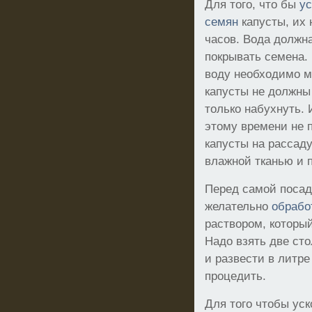
Для того, что бы
ус
семян
капусты, их 
часов. Вода должна
покрывать семена.
воду необходимо м
капусты не должны
только набухнуть. 
этому времени не 
капусты на рассаду
влажной тканью и 
Перед самой посад
желательно
обрабо
раствором, который
Надо взять две ст
и развести в литре
процедить.
Для того чтобы уск