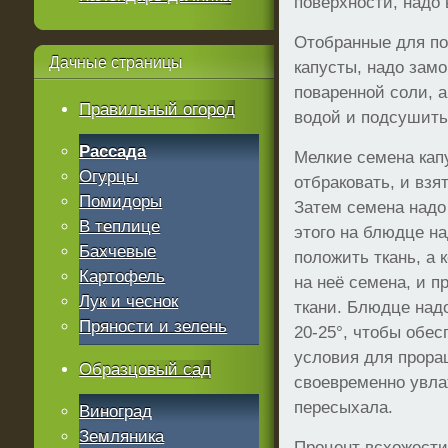
поверхности, надо
Отобранные для по
Дачные
страницы
капусты, надо зам
поваренной соли, 
Правильный огород
водой и подсушить
Рассада
Мелкие семена кап
Огурцы
отбраковать, и взя
Помидоры
Затем семена надо
В теплице
этого на блюдце на
Бахчевые
положить ткань, а 
Картофель
на неё семена, и п
Лук и чеснок
ткани. Блюдце над
Пряности и зелень
20-25°, чтобы обе
условия для прора
Образцовый сад
своевременно увла
пересыхала.
Виноград
Земляника
Процент всхожести