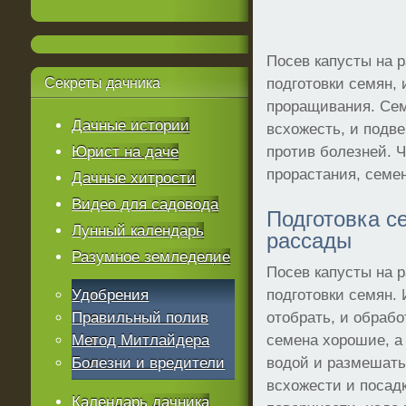
Посев капусты на 
Секреты
дачника
подготовки семян, 
проращивания. Сем
Дачные истории
всхожесть, и подве
Юрист на даче
против болезней. 
прорастания, семе
Дачные хитрости
Видео для садовода
Подготовка с
Лунный календарь
рассады
Разумное земледелие
Посев капусты на 
Удобрения
подготовки семян.
Правильный полив
отобрать, и обрабо
Метод Митлайдера
семена хорошие, а 
Болезни и вредители
водой и размешать.
всхожести и посадк
Календарь дачника