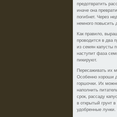
предотвратить рас
иначе она преврати
погибнет. Через н
немного повысить д
Как правило, выра
проводится в два 
из семян капусты п
наступит фаза сем
пикируют.
Пересаживать их м
Особенно хороши д
горшочки. Их можн
наполнить питател
срок, рассаду капу
в открытый грунт в
удобренные лунки.