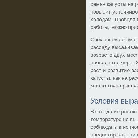
семян капусты на р
повысит устойчиво
холодам. Проведя 
работы, можно прис
Срок посева семян
рассаду высаживаю
возрасте двух мес
появляются через 8
рост и развитие ра
капусты, как на рас
можно точно рассч
Условия выр
Взошедшие ростки 
температуре не выш
соблюдать в ночно
предосторожности 