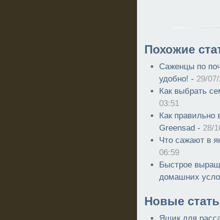
Похожие ста
Саженцы по поч
удобно! -
29/07
Как выбрать с
03:51
Как правильно
Greensad -
28/1
Что сажают в я
06:59
Быстрое выращ
домашних усло
Новые стать
Ящик для расс