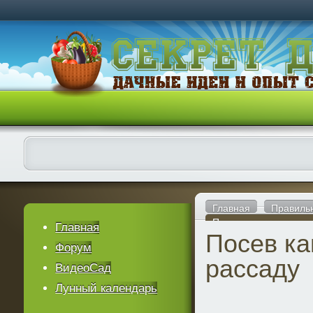
Главная
Правиль
Посев капусты на ра
Главная
Посев ка
Форум
рассаду
ВидеоСад
Лунный календарь