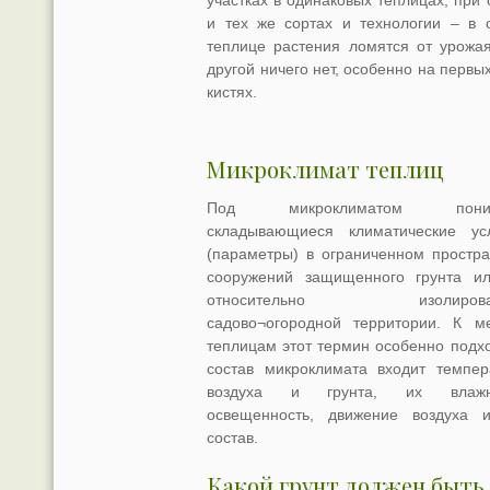
участках в одинаковых теплицах, при 
и тех же сортах и технологии – в 
теплице растения ломятся от урожая
другой ничего нет, особенно на первы
кистях.
Микроклимат теплиц
Под микроклиматом пони
складывающиеся климатические ус
(параметры) в ограниченном простра
сооружений защищенного грунта и
относительно изолирова
садово¬огородной территории. К м
теплицам этот термин особенно подхо
состав микроклимата входит темпер
воздуха и грунта, их влажно
освещенность, движение воздуха 
состав.
Какой грунт должен быть