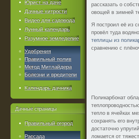
Юрист на даче
рассказать о собс
Дачные хитрости
овощей в зимней т
Видео для садовода
Я построил её из с
Лунный календарь
провёл туда водян
Разумное земледелие
теплицы из полика
сравнению с плёно
Удобрения
Правильный полив
Метод Митлайдера
Болезни и вредители
Календарь дачника
Поликарбонат обл
теплопроводностью
Дачные
страницы
тепло в ячейках м
сохранять его вну
Правильный огород
достаточно упруги
Рассада
ломается от тяжест