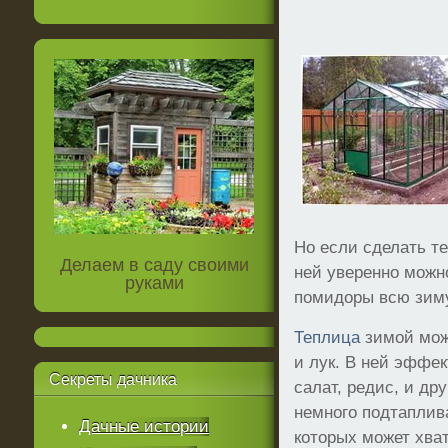
Но если сделать т
Делаем в саду своими
ней уверенно можн
руками
помидоры всю зим
Теплица
зимой може
и лук. В ней эффе
Секреты
дачника
салат, редис, и др
немного подтаплив
Дачные истории
которых может хват