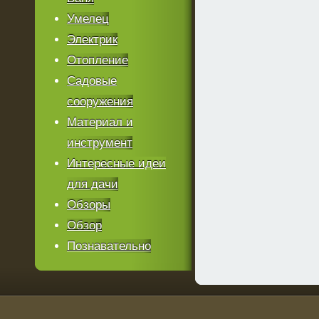
Умелец
Электрик
Отопление
Садовые
сооружения
Материал и
инструмент
Интересные идеи
для дачи
Обзоры
Обзор
Познавательно