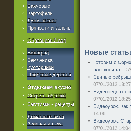
Бахчевые
Картофель
Лук и чеснок
Пряности и зелень
Образцовый сад
Новые стать
Виноград
Земляника
Готовим с Серж
Кустарники
плесковица -
07
Плодовые деревья
Свиные ребрышк
07/01/2012 18:27
Отдыхаем вкусно
Видеорецепт пр
Секреты обрезки
07/01/2012 18:25
Заготовки - рецепты
Видеоурок. Как
14:06
Домашнее вино
Видеоурок. Ста
Зеленая аптека
07/01/2012 14:04