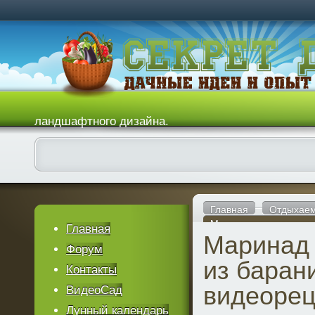
ландшафтного дизайна.
Главная
Отдыхаем
Маринад для шашлыка
Главная
Маринад
Форум
из баран
Контакты
видеорец
ВидеоСад
Лунный календарь