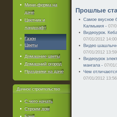
Мини-ферма на
Прошлые ста
даче
Самое вкусное 
Цветник и
Калмыкия -
07/0
ландшафт
Видеоурок. Кеба
Газон
07/01/2012 14:00
Цветы
Видео шашлычни
07/01/2012 13:59
Домашние цветы
Видеоурок элек
Домашний огород
мангала -
07/01/
Праздники на даче
Чем отличаются 
07/01/2012 13:56
Дачное
строительство
С чего начать
Строим дом
Баня