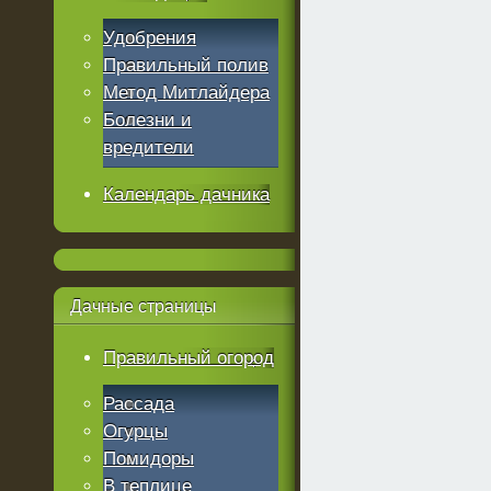
Удобрения
Правильный полив
Метод Митлайдера
Болезни и
вредители
Календарь дачника
Дачные
страницы
Правильный огород
Рассада
Огурцы
Помидоры
В теплице