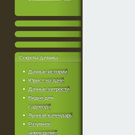
Секреты
дачника
Дачные истории
Юрист на даче
Дачные хитрости
Видео для
садовода
Лунный календарь
Разумное
земледелие