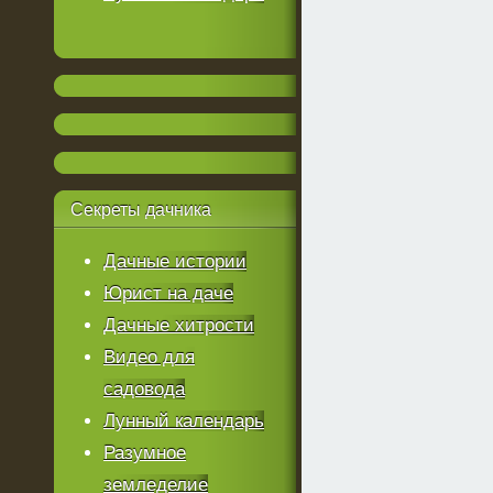
Секреты
дачника
Дачные истории
Юрист на даче
Дачные хитрости
Видео для
садовода
Лунный календарь
Разумное
земледелие