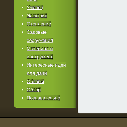
Умелец
Электрик
Отопление
Садовые
сооружения
Материал и
инструмент
Интересные идеи
для дачи
Обзоры
Обзор
Познавательно