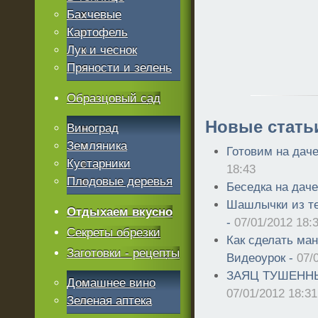
Бахчевые
Картофель
Лук и чеснок
Пряности и зелень
Образцовый сад
Новые стать
Виноград
Земляника
Готовим на дач
Кустарники
18:43
Плодовые деревья
Беседка на даче
Шашлычки из те
Отдыхаем вкусно
-
07/01/2012 18:
Секреты обрезки
Как сделать ма
Заготовки - рецепты
Видеоурок -
07/
ЗАЯЦ ТУШЕННЫ
Домашнее вино
07/01/2012 18:31
Зеленая аптека