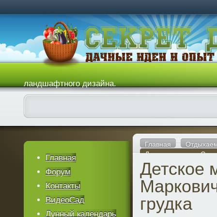
ландшафтного дизайна.
Главная
Отдыхаем
Детское меню от Серж
Главная
Детское 
Форум
Маркович
Контакты
грудка
ВидеоСад
Лунный календарь