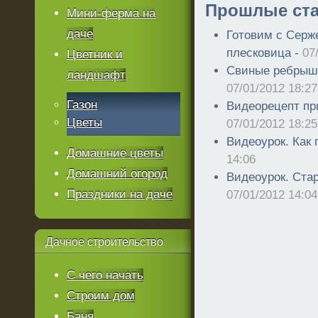
Прошлые ста
Мини-ферма на
даче
Готовим с Серж
плесковица -
07
Цветник и
Свиные ребрышк
ландшафт
07/01/2012 18:27
Газон
Видеорецепт пр
Цветы
07/01/2012 18:25
Видеоурок. Как
Домашние цветы
14:06
Домашний огород
Видеоурок. Ста
Праздники на даче
07/01/2012 14:04
Дачное
строительство
С чего начать
Строим дом
Баня