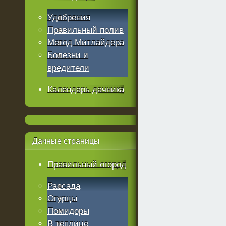
Удобрения
Правильный полив
Метод Митлайдера
Болезни и
вредители
Календарь дачника
Дачные
страницы
Правильный огород
Рассада
Огурцы
Помидоры
В теплице